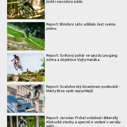
jízdě i navzdory pádu
Report: Blinduro Léto udělalo čest svému
jménu
Report: Světový pohár ve sjezdu Leogang
očima a objektive Vojty Hanáka
Report: Svatohorský downtown podeváté -
Márty Brza opět nejrychlejší
Report: Jaroslav Prchal ovládnul i Bikerally
Klobucké stezky a upevnil si vedení v seriálu
WBS.