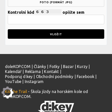
FOTO (FORMÁT JPG)
Kontrolní kód
opište sem
doleKOP.COM
|
Články
|
Fotky
|
Bazar
|
Kurzy
|
Kalendář
|
Reklama
|
Kontakt
|
Podporuj d:key
|
Obchodní podmínky
|
Facebook
|
YouTube
|
Instagram
Kill the Trail
- Škola jízdy na horském kole od
doleKOP.COM.