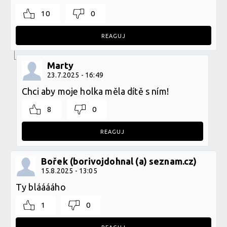
10
0
REAGUJ
Marty
23.7.2025 - 16:49
Chci aby moje holka měla dítě s ním!
8
0
REAGUJ
Bořek (borivojdohnal (a) seznam.cz)
15.8.2025 - 13:05
Ty blááááho
1
0