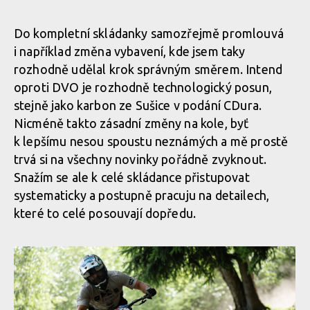
Vojta Bláha mistrem ČR v enduru
Do kompletní skládanky samozřejmě promlouvá
i například změna vybavení, kde jsem taky
Vojta Bláha mistrem ČR v enduru
rozhodně udělal krok správným směrem. Intend
oproti DVO je rozhodně technologický posun,
stejně jako karbon ze Sušice v podání CDura.
Vojta Bláha mistrem ČR v enduru
Nicméně takto zásadní změny na kole, byť
k lepšímu nesou spoustu neznámých a mě prostě
trvá si na všechny novinky pořádně zvyknout.
Snažím se ale k celé skládance přistupovat
systematicky a postupně pracuju na detailech,
které to celé posouvají dopředu.