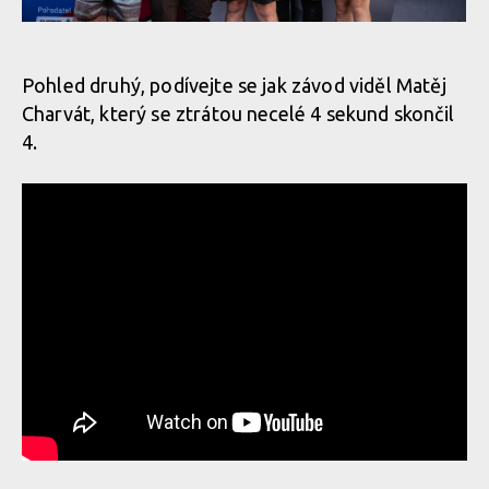
Vojta Bláha mistrem ČR v enduru
Pohled druhý, podívejte se jak závod viděl Matěj
Charvát, který se ztrátou necelé 4 sekund skončil
Vojta Bláha mistrem ČR v enduru
4.
Vojta Bláha mistrem ČR v enduru