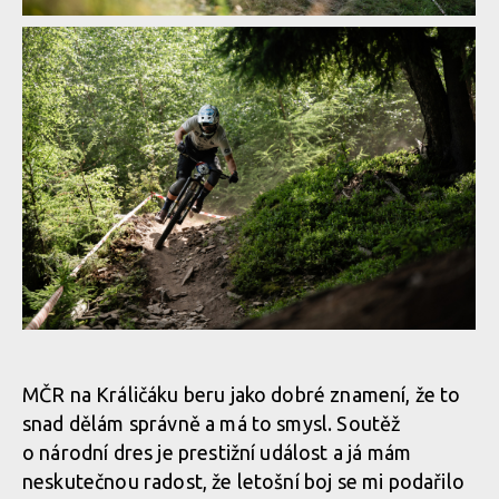
Vojta Bláha mistrem ČR v enduru
Vojta Bláha mistrem ČR v enduru
Vojta Bláha mistrem ČR v enduru
Vojta Bláha mistrem ČR v enduru
MČR na Králičáku beru jako dobré znamení, že to
snad dělám správně a má to smysl. Soutěž
Vojta Bláha mistrem ČR v enduru
o národní dres je prestižní událost a já mám
neskutečnou radost, že letošní boj se mi podařilo