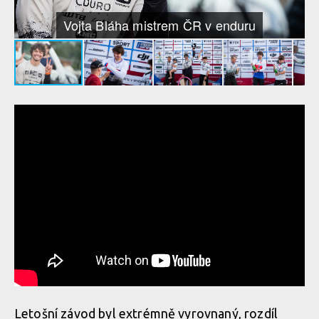
Vojta Bláha mistrem ČR v enduru
Letošní závod byl extrémně vyrovnaný, rozdíl