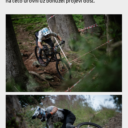
na této úrovni už bohužel projeví dost.
Vojta Bláha mistrem ČR v enduru
Vojta Bláha mistrem ČR v enduru