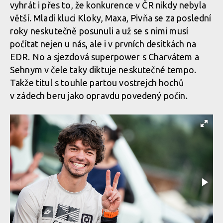
vyhrát i přes to, že konkurence v ČR nikdy nebyla
Vojta Bláha mistrem ČR v enduru
větší. Mladí kluci Kloky, Maxa, Pivňa se za poslední
roky neskutečně posunuli a už se s nimi musí
počítat nejen u nás, ale i v prvních desítkách na
EDR. No a sjezdová superpower s Charvátem a
Sehnym v čele taky diktuje neskutečné tempo.
Takže titul s touhle partou vostrejch hochů
v zádech beru jako opravdu povedený počin.