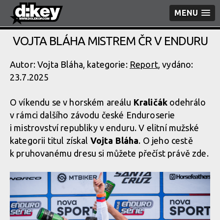
MENU
VOJTA BLÁHA MISTREM ČR V ENDURU
Autor: Vojta Bláha, kategorie:
Report
, vydáno:
23.7.2025
O víkendu se v horském areálu
Kraličák
odehrálo
v rámci dalšího závodu české Enduroserie
i mistrovství republiky v enduru. V elitní mužské
kategorii titul získal
Vojta Bláha
. O jeho cestě
k pruhovanému dresu si můžete přečíst právě zde.