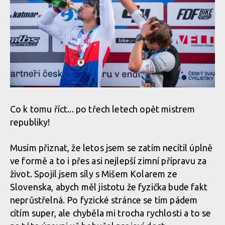
Co k tomu říct... po třech letech opět mistrem
republiky!
Musím přiznat, že letos jsem se zatím necítil úplně
ve formě a to i přes asi nejlepší zimní přípravu za
život. Spojil jsem síly s Mišem Kolarem ze
Slovenska, abych měl jistotu že fyzička bude fakt
neprůstřelná. Po fyzické stránce se tím pádem
cítím super, ale chyběla mi trocha rychlosti a to se