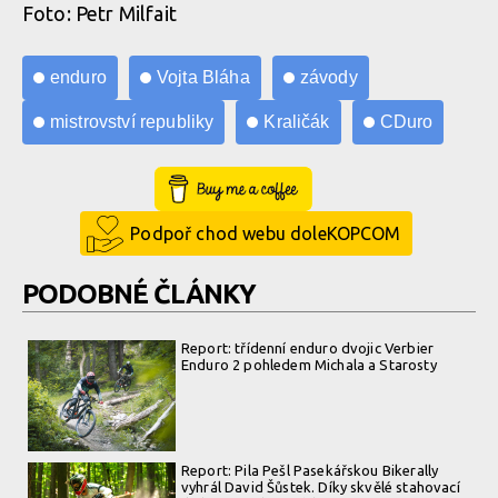
Foto: Petr Milfait
enduro
Vojta Bláha
závody
mistrovství republiky
Kraličák
CDuro
Buy Me a Coffee
Podpoř chod webu doleKOPCOM
PODOBNÉ ČLÁNKY
Report: třídenní enduro dvojic Verbier
Enduro 2 pohledem Michala a Starosty
Report: Pila Pešl Pasekářskou Bikerally
vyhrál David Šůstek. Díky skvělé stahovací