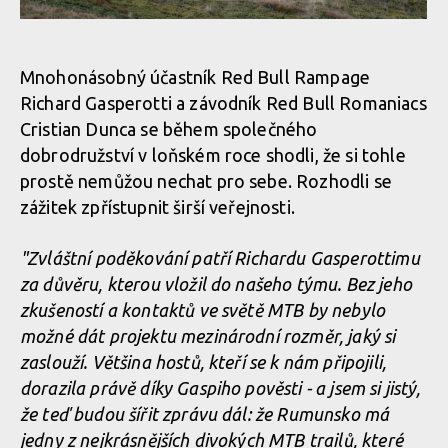
zážitek
Legends of Gugu - Heli-eBike Camp v Rumunsku je velkolepý
zážitek
Legends of Gugu - Heli-eBike Camp v Rumunsku je velkolepý
Mnohonásobný účastník Red Bull Rampage
zážitek
Legends of Gugu - Heli-eBike Camp v Rumunsku je velkolepý
Richard Gasperotti a závodník Red Bull Romaniacs
zážitek
Cristian Dunca se během společného
Legends of Gugu - Heli-eBike Camp v Rumunsku je velkolepý
dobrodružství v loňském roce shodli, že si tohle
zážitek
Legends of Gugu - Heli-eBike Camp v Rumunsku je velkolepý
prostě nemůžou nechat pro sebe. Rozhodli se
zážitek
Legends of Gugu - Heli-eBike Camp v Rumunsku je velkolepý
zážitek zpřístupnit širší veřejnosti.
zážitek
Legends of Gugu - Heli-eBike Camp v Rumunsku je velkolepý
"Zvláštní poděkování patří Richardu Gasperottimu
zážitek
Legends of Gugu - Heli-eBike Camp v Rumunsku je velkolepý
za důvěru, kterou vložil do našeho týmu. Bez jeho
zážitek
Legends of Gugu - Heli-eBike Camp v Rumunsku je velkolepý
zkušeností a kontaktů ve světě MTB by nebylo
zážitek
možné dát projektu mezinárodní rozměr, jaký si
Legends of Gugu - Heli-eBike Camp v Rumunsku je velkolepý
zaslouží. Většina hostů, kteří se k nám připojili,
zážitek
Legends of Gugu - Heli-eBike Camp v Rumunsku je velkolepý
dorazila právě díky Gaspiho pověsti - a jsem si jistý,
zážitek
že teď budou šířit zprávu dál: že Rumunsko má
jedny z nejkrásnějších divokých MTB trailů, které