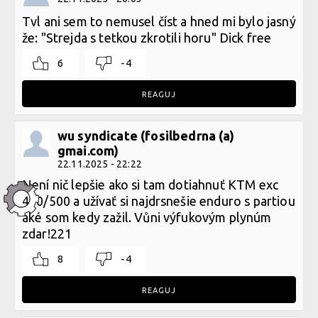
Tvl ani sem to nemusel číst a hned mi bylo jasný
že: "Strejda s tetkou zkrotili horu" Dick free
6
-4
REAGUJ
wu syndicate (fosilbedrna (a)
gmai.com)
22.11.2025 - 22:22
Není nič lepšie ako si tam dotiahnuť KTM exc
450/500 a užívať si najdrsnešie enduro s partiou
aké som kedy zažil. Vůni výfukovým plynúm
zdar!221
8
-4
REAGUJ