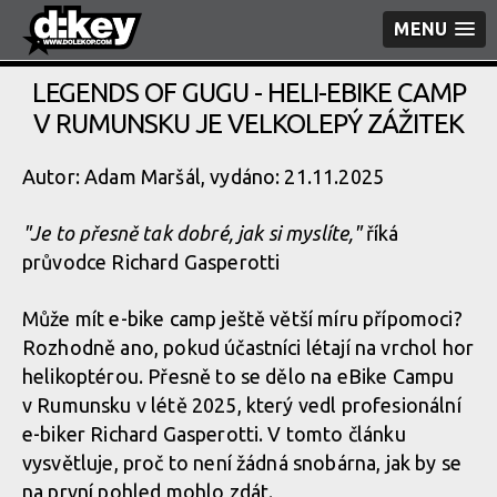
MENU
LEGENDS OF GUGU - HELI-EBIKE CAMP
V RUMUNSKU JE VELKOLEPÝ ZÁŽITEK
Autor: Adam Maršál, vydáno: 21.11.2025
"Je to přesně tak dobré, jak si myslíte,"
říká
průvodce Richard Gasperotti
Může mít e-bike camp ještě větší míru přípomoci?
Rozhodně ano, pokud účastníci létají na vrchol hor
helikoptérou. Přesně to se dělo na eBike Campu
v Rumunsku v létě 2025, který vedl profesionální
e-biker Richard Gasperotti. V tomto článku
vysvětluje, proč to není žádná snobárna, jak by se
na první pohled mohlo zdát.