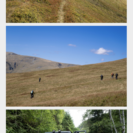
Legends of Gugu - Heli-eBike Camp v Rumunsku je velkolepý
zážitek
Legends of Gugu - Heli-eBike Camp v Rumunsku je velkolepý
zážitek
Legends of Gugu - Heli-eBike Camp v Rumunsku je velkolepý
zážitek
Legends of Gugu - Heli-eBike Camp v Rumunsku je velkolepý
zážitek
Legends of Gugu - Heli-eBike Camp v Rumunsku je velkolepý
zážitek
Legends of Gugu - Heli-eBike Camp v Rumunsku je velkolepý
zážitek
Legends of Gugu - Heli-eBike Camp v Rumunsku je velkolepý
zážitek
Legends of Gugu - Heli-eBike Camp v Rumunsku je velkolepý
zážitek