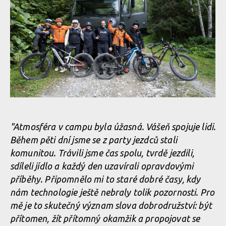
Legends of Gugu - Heli-eBike Camp v Rumunsku je velkolepý
zážitek
Legends of Gugu - Heli-eBike Camp v Rumunsku je velkolepý
zážitek
Legends of Gugu - Heli-eBike Camp v Rumunsku je velkolepý
zážitek
Legends of Gugu - Heli-eBike Camp v Rumunsku je velkolepý
zážitek
Legends of Gugu - Heli-eBike Camp v Rumunsku je velkolepý
zážitek
Legends of Gugu - Heli-eBike Camp v Rumunsku je velkolepý
"Atmosféra v campu byla úžasná. Vášeň spojuje lidi.
zážitek
Legends of Gugu - Heli-eBike Camp v Rumunsku je velkolepý
Během pěti dní jsme se z party jezdců stali
zážitek
komunitou. Trávili jsme čas spolu, tvrdě jezdili,
Legends of Gugu - Heli-eBike Camp v Rumunsku je velkolepý
sdíleli jídlo a každý den uzavírali opravdovými
zážitek
Legends of Gugu - Heli-eBike Camp v Rumunsku je velkolepý
příběhy. Připomnělo mi to staré dobré časy, kdy
zážitek
Legends of Gugu - Heli-eBike Camp v Rumunsku je velkolepý
nám technologie ještě nebraly tolik pozornosti. Pro
zážitek
mě je to skutečný význam slova dobrodružství: být
Legends of Gugu - Heli-eBike Camp v Rumunsku je velkolepý
přítomen, žít přítomný okamžik a propojovat se
zážitek