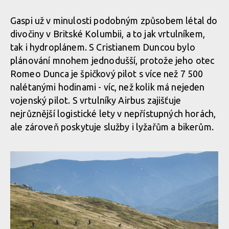
Legends of Gugu - Heli-eBike Camp v Rumunsku je velkolepý
Gaspi už v minulosti podobným způsobem létal do
zážitek
Legends of Gugu - Heli-eBike Camp v Rumunsku je velkolepý
divočiny v Britské Kolumbii, a to jak vrtulníkem,
zážitek
Legends of Gugu - Heli-eBike Camp v Rumunsku je velkolepý
tak i hydroplánem. S Cristianem Duncou bylo
zážitek
plánování mnohem jednodušší, protože jeho otec
Legends of Gugu - Heli-eBike Camp v Rumunsku je velkolepý
Romeo Dunca je špičkový pilot s více než 7 500
zážitek
Legends of Gugu - Heli-eBike Camp v Rumunsku je velkolepý
nalétanými hodinami - víc, než kolik má nejeden
zážitek
vojenský pilot. S vrtulníky Airbus zajišťuje
nejrůznější logistické lety v nepřístupných horách,
Legends of Gugu - Heli-eBike Camp v Rumunsku je velkolepý
ale zároveň poskytuje služby i lyžařům a bikerům.
zážitek
Legends of Gugu - Heli-eBike Camp v Rumunsku je velkolepý
zážitek
Legends of Gugu - Heli-eBike Camp v Rumunsku je velkolepý
zážitek
Legends of Gugu - Heli-eBike Camp v Rumunsku je velkolepý
zážitek
Legends of Gugu - Heli-eBike Camp v Rumunsku je velkolepý