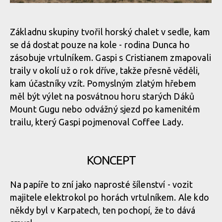
Legends of Gugu - Heli-eBike Camp v Rumunsku je velkolepý
zážitek
Legends of Gugu - Heli-eBike Camp v Rumunsku je velkolepý
Základnu skupiny tvořil horský chalet v sedle, kam
zážitek
Legends of Gugu - Heli-eBike Camp v Rumunsku je velkolepý
se dá dostat pouze na kole - rodina Dunca ho
zážitek
zásobuje vrtulníkem. Gaspi s Cristianem zmapovali
Legends of Gugu - Heli-eBike Camp v Rumunsku je velkolepý
traily v okolí už o rok dříve, takže přesně věděli,
zážitek
Legends of Gugu - Heli-eBike Camp v Rumunsku je velkolepý
kam účastníky vzít. Pomyslným zlatým hřebem
zážitek
Legends of Gugu - Heli-eBike Camp v Rumunsku je velkolepý
měl být výlet na posvátnou horu starých Dáků
zážitek
Mount Gugu nebo odvážný sjezd po kamenitém
Legends of Gugu - Heli-eBike Camp v Rumunsku je velkolepý
trailu, který Gaspi pojmenoval Coffee Lady.
zážitek
Legends of Gugu - Heli-eBike Camp v Rumunsku je velkolepý
zážitek
Legends of Gugu - Heli-eBike Camp v Rumunsku je velkolepý
zážitek
KONCEPT
Legends of Gugu - Heli-eBike Camp v Rumunsku je velkolepý
zážitek
Legends of Gugu - Heli-eBike Camp v Rumunsku je velkolepý
Na papíře to zní jako naprosté šílenství - vozit
zážitek
majitele elektrokol po horách vrtulníkem. Ale kdo
někdy byl v Karpatech, ten pochopí, že to dává
Legends of Gugu - Heli-eBike Camp v Rumunsku je velkolepý