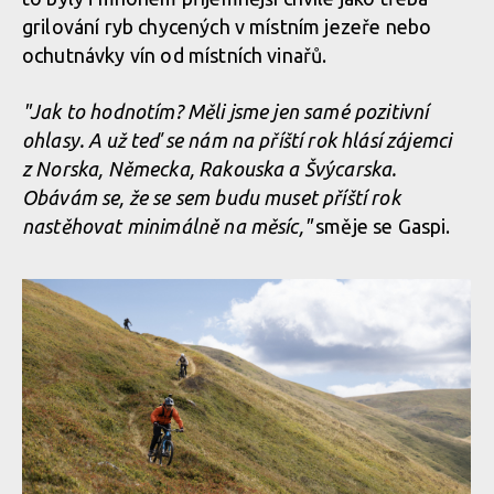
Legends of Gugu - Heli-eBike Camp v Rumunsku je velkolepý
grilování ryb chycených v místním jezeře nebo
zážitek
Legends of Gugu - Heli-eBike Camp v Rumunsku je velkolepý
ochutnávky vín od místních vinařů.
zážitek
Legends of Gugu - Heli-eBike Camp v Rumunsku je velkolepý
"Jak to hodnotím? Měli jsme jen samé pozitivní
zážitek
Legends of Gugu - Heli-eBike Camp v Rumunsku je velkolepý
ohlasy. A už teď se nám na příští rok hlásí zájemci
zážitek
Legends of Gugu - Heli-eBike Camp v Rumunsku je velkolepý
z Norska, Německa, Rakouska a Švýcarska.
zážitek
Obávám se, že se sem budu muset příští rok
Legends of Gugu - Heli-eBike Camp v Rumunsku je velkolepý
nastěhovat minimálně na měsíc,"
směje se Gaspi.
zážitek
Legends of Gugu - Heli-eBike Camp v Rumunsku je velkolepý
zážitek
Legends of Gugu - Heli-eBike Camp v Rumunsku je velkolepý
zážitek
Legends of Gugu - Heli-eBike Camp v Rumunsku je velkolepý
zážitek
Legends of Gugu - Heli-eBike Camp v Rumunsku je velkolepý
zážitek
Legends of Gugu - Heli-eBike Camp v Rumunsku je velkolepý
zážitek