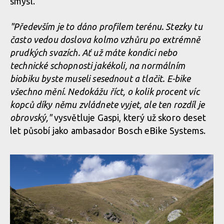
smysl.
zážitek
Legends of Gugu - Heli-eBike Camp v Rumunsku je velkolepý
zážitek
"Především je to dáno profilem terénu. Stezky tu
často vedou doslova kolmo vzhůru po extrémně
Legends of Gugu - Heli-eBike Camp v Rumunsku je velkolepý
prudkých svazích. Ať už máte kondici nebo
zážitek
Legends of Gugu - Heli-eBike Camp v Rumunsku je velkolepý
technické schopnosti jakékoli, na normálním
zážitek
biobiku byste museli sesednout a tlačit. E-bike
všechno mění. Nedokážu říct, o kolik procent víc
Legends of Gugu - Heli-eBike Camp v Rumunsku je velkolepý
kopců díky němu zvládnete vyjet, ale ten rozdíl je
zážitek
obrovský,"
vysvětluje Gaspi, který už skoro deset
let působí jako ambasador Bosch eBike Systems.
Legends of Gugu - Heli-eBike Camp v Rumunsku je velkolepý
zážitek
Legends of Gugu - Heli-eBike Camp v Rumunsku je velkolepý
zážitek