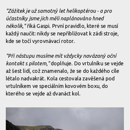
Legends of Gugu - Heli-eBike Camp v Rumunsku je velkolepý
"Zážitek je už samotný let helikoptérou - a pro
zážitek
účastníky jsme jich měli naplánováno hned
několik,"
říká Gaspi. První pravidlo, které se musí
každý naučit: nikdy se nepřibližovat k zádi stroje,
Legends of Gugu - Heli-eBike Camp v Rumunsku je velkolepý
kde se točí vyrovnávací rotor.
zážitek
"Při nástupu musíme mít vždycky navázaný oční
kontakt s pilotem,"
doplňuje. Do vrtulníku se vejde
až šest lidí, což znamenalo, že se do každého cíle
Legends of Gugu - Heli-eBike Camp v Rumunsku je velkolepý
zážitek
létalo nadvakrát. Kola cestovala zavěšená pod
vrtulníkem ve speciálním kovovém boxu, do
kterého se vejde až dvanáct kol.