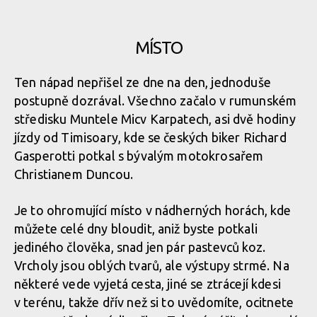
Legends of Gugu - Heli-eBike Camp v Rumunsku je velkolepý
zážitek
Legends of Gugu - Heli-eBike Camp v Rumunsku je velkolepý
zážitek
Legends of Gugu - Heli-eBike Camp v Rumunsku je velkolepý
MÍSTO
zážitek
Legends of Gugu - Heli-eBike Camp v Rumunsku je velkolepý
Ten nápad nepřišel ze dne na den, jednoduše
zážitek
Legends of Gugu - Heli-eBike Camp v Rumunsku je velkolepý
postupně dozrával. Všechno začalo v rumunském
zážitek
středisku Muntele Micv Karpatech, asi dvě hodiny
Legends of Gugu - Heli-eBike Camp v Rumunsku je velkolepý
zážitek
jízdy od Timisoary, kde se českých biker Richard
Legends of Gugu - Heli-eBike Camp v Rumunsku je velkolepý
Gasperotti potkal s bývalým motokrosařem
zážitek
Legends of Gugu - Heli-eBike Camp v Rumunsku je velkolepý
Christianem Duncou.
zážitek
Legends of Gugu - Heli-eBike Camp v Rumunsku je velkolepý
zážitek
Je to ohromující místo v nádherných horách, kde
Legends of Gugu - Heli-eBike Camp v Rumunsku je velkolepý
můžete celé dny bloudit, aniž byste potkali
zážitek
Legends of Gugu - Heli-eBike Camp v Rumunsku je velkolepý
jediného člověka, snad jen pár pastevců koz.
zážitek
Vrcholy jsou oblých tvarů, ale výstupy strmé. Na
některé vede vyjetá cesta, jiné se ztrácejí kdesi
Legends of Gugu - Heli-eBike Camp v Rumunsku je velkolepý
v terénu, takže dřív než si to uvědomíte, ocitnete
zážitek
Legends of Gugu - Heli-eBike Camp v Rumunsku je velkolepý