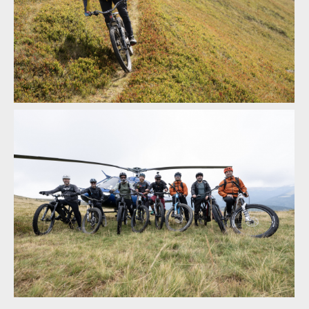
zážitek
Legends of Gugu - Heli-eBike Camp v Rumunsku je velkolepý
zážitek
Legends of Gugu - Heli-eBike Camp v Rumunsku je velkolepý
zážitek
Legends of Gugu - Heli-eBike Camp v Rumunsku je velkolepý
zážitek
Legends of Gugu - Heli-eBike Camp v Rumunsku je velkolepý
zážitek
Legends of Gugu - Heli-eBike Camp v Rumunsku je velkolepý
zážitek
Legends of Gugu - Heli-eBike Camp v Rumunsku je velkolepý
zážitek
Legends of Gugu - Heli-eBike Camp v Rumunsku je velkolepý
zážitek