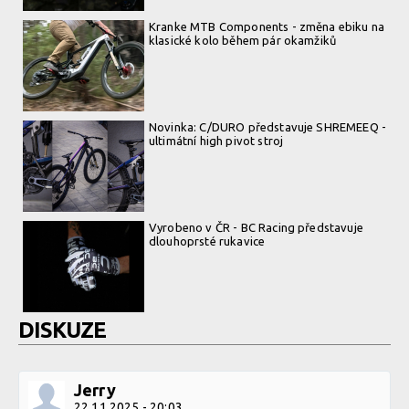
Kranke MTB Components - změna ebiku na
klasické kolo během pár okamžiků
Novinka: C/DURO představuje SHREMEEQ -
ultimátní high pivot stroj
Vyrobeno v ČR - BC Racing představuje
dlouhoprsté rukavice
DISKUZE
Jerry
22.11.2025 - 20:03