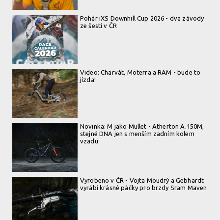
Pohár iXS Downhill Cup 2026 - dva závody
Legends of Gugu - Heli-eBike Camp v Rumunsku je velkolepý
ze šesti v ČR
zážitek
Legends of Gugu - Heli-eBike Camp v Rumunsku je velkolepý
Video: Charvát, Moterra a RAM - bude to
jízda!
zážitek
Novinka: M jako Mullet - Atherton A.150M,
stejné DNA jen s menším zadním kolem
vzadu
Vyrobeno v ČR - Vojta Moudrý a Gebhardt
vyrábí krásné páčky pro brzdy Sram Maven