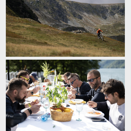
Legends of Gugu - Heli-eBike Camp v Rumunsku je velkolepý
zážitek
Legends of Gugu - Heli-eBike Camp v Rumunsku je velkolepý
zážitek
Legends of Gugu - Heli-eBike Camp v Rumunsku je velkolepý
zážitek