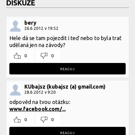
DISKUZE
bery
26.6.2012 v 19:52
Hele dá se tam pojezdit i teď nebo to byla trať
udělaná jen na závody?
0
0
REAGUJ
KUbajsz (kubajsz (a) gmail.com)
28.6.2012 v 9:20
odpověd na tvou otázku:
www.facebook.com/...
0
0
REAGUJ