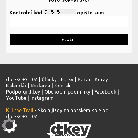
FOTO (FORMÁT JPG)
Kontrolní kód
opište sem
doleKOP.COM
|
Články
|
Fotky
|
Bazar
|
Kurzy
|
Kalendář
|
Reklama
|
Kontakt
|
Podporuj d:key
|
Obchodní podmínky
|
Facebook
|
YouTube
|
Instagram
Kill the Trail
- Škola jízdy na horském kole od
doleKOP.COM.