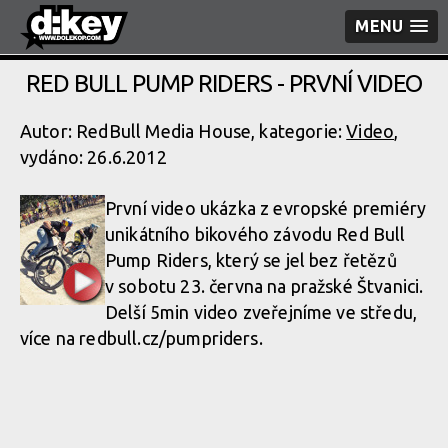
MENU
RED BULL PUMP RIDERS - PRVNÍ VIDEO
Autor: RedBull Media House, kategorie:
Video
,
vydáno: 26.6.2012
První video ukázka z evropské premiéry
unikátního bikového závodu Red Bull
Pump Riders, který se jel bez řetězů
v sobotu 23. června na pražské Štvanici.
Delší 5min video zveřejníme ve středu,
více na redbull.cz/pum­priders.