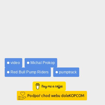
video
Michal Prokop
Red Bull Pump Riders
pumptrack
Buy Me a Coffee
Podpoř chod webu doleKOPCOM