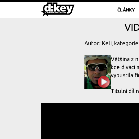
ČLÁNKY
VI
Autor: Keli, kategorie
Většina z n
kde diváci 
vypustila 
Titulní díl