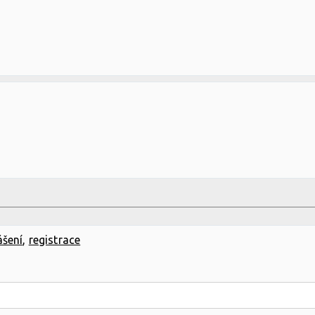
ášení
,
registrace