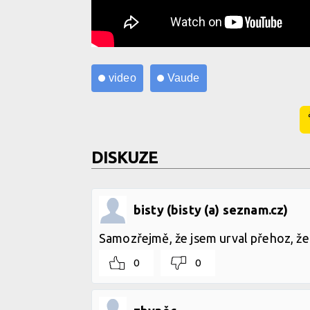
video
Vaude
DISKUZE
bisty (bisty (a) seznam.cz)
Samozřejmě, že jsem urval přehoz, že 
0
0