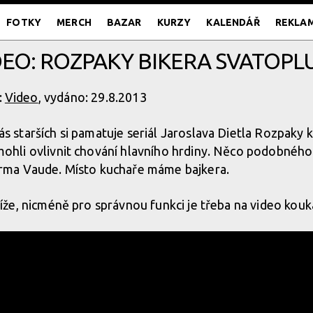
FOTKY
MERCH
BAZAR
KURZY
KALENDÁŘ
REKLA
DEO: ROZPAKY BIKERA SVATOPL
:
Video
, vydáno: 29.8.2013
ás starších si pamatuje seriál Jaroslava Dietla Rozpaky
mohli ovlivnit chování hlavního hrdiny. Něco podobného
firma Vaude. Místo kuchaře máme bajkera.
 níže, nicméně pro správnou funkci je třeba na video kou