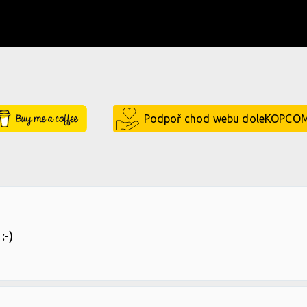
Buy Me a Coffee
Podpoř chod webu doleKOPCO
:-)