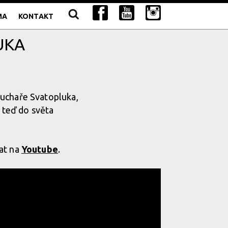
MA
KONTAKT
UKA
 kuchaře Svatopluka,
 teď do světa
kat na
Youtube
.