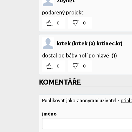
zbyněc
podařený projekt
0
0
krtek (krtek (a) krtinec.kr)
dostal od báby holí po hlavě :)))
0
0
KOMENTÁŘE
Publikovat jako anonymní uživatel -
přihl
jméno