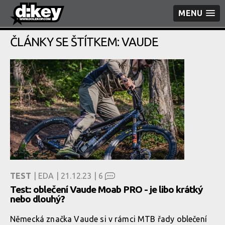
MENU
ČLÁNKY SE ŠTÍTKEM: VAUDE
TEST
| EDA | 21.12.23 |
6
Test: oblečení Vaude Moab PRO - je libo krátký
nebo dlouhý?
Německá značka Vaude si v rámci MTB řady oblečení