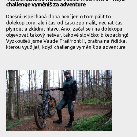
challenge vyměníš za adventure
Dnešní uspěchaná doba není jen o tom pálit to
dolekop.com, ale i čas od času zpomalit, nechat čas
plynout a zklidnit hlavu. Ano, začal se i na dolekopu
objevovat takový nešvar, takové slovíčko: bikepacking!
Vyzkoušeli jsme Vaude Trailfront II, brašna na řidítka,
kterou využiješ, když challenge vyměníš za adventure.