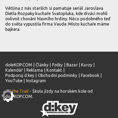
Většina z nás starších si pamatuje seriál Jaroslava
Dietla Rozpaky kuchaře Svatopluka, kde diváci mohli
ovlivnit chování hlavního hrdiny. Něco podobného teď
do světa vypustila firma Vaude. Místo kuchaře máme
bajkera.
doleKOP.COM
|
Články
|
Fotky
|
Bazar
|
Kurzy
|
Kalendář
|
Reklama
|
Kontakt
|
Podporuj d:key
|
Obchodní podmínky
|
Facebook
|
YouTube
|
Instagram
Kill the Trail
- Škola jízdy na horském kole od
doleKOP.COM.