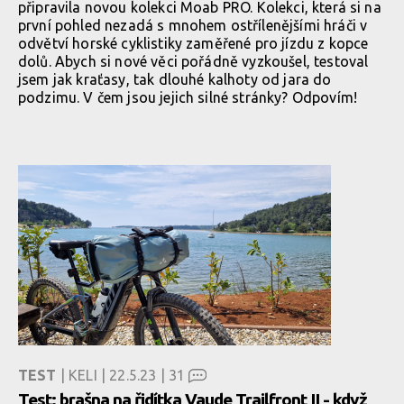
připravila novou kolekci Moab PRO. Kolekci, která si na
první pohled nezadá s mnohem ostřílenějšími hráči v
odvětví horské cyklistiky zaměřené pro jízdu z kopce
dolů. Abych si nové věci pořádně vyzkoušel, testoval
jsem jak kraťasy, tak dlouhé kalhoty od jara do
podzimu. V čem jsou jejich silné stránky? Odpovím!
TEST
| KELI | 22.5.23 |
31
Test: brašna na řidítka Vaude Trailfront II - když