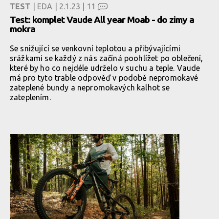
TEST
| EDA | 2.1.23 |
11
Test: komplet Vaude All year Moab - do zimy a
mokra
Se snižující se venkovní teplotou a přibývajícími
srážkami se každý z nás začíná poohlížet po oblečení,
které by ho co nejdéle udrželo v suchu a teple. Vaude
má pro tyto trable odpověď v podobě nepromokavé
zateplené bundy a nepromokavých kalhot se
zateplením.