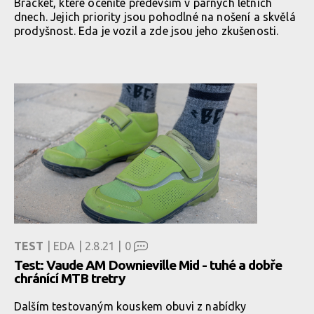
Bracket, které oceníte především v parných letních
dnech. Jejich priority jsou pohodlné na nošení a skvělá
prodyšnost. Eda je vozil a zde jsou jeho zkušenosti.
TEST
| EDA | 2.8.21 |
0
Test: Vaude AM Downieville Mid - tuhé a dobře
chránící MTB tretry
Dalším testovaným kouskem obuvi z nabídky