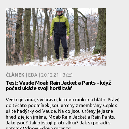
ČLÁNEK
| EDA | 20.12.21 |
3
Test: Vaude Moab Rain Jacket a Pants - když
počasí ukáže svoji horší tvář
Venku je zima, sychravo, k tomu mokro a bláto. Právě
do těchto podmínek jsou určeny z membrány Ceplex
ušité hadýrky od Vaude. Na co jsou určeny je jasné
hned z jejich jména, Moab Rain Jacket a Rain Pants.
Jaké jsou? Jak obstojí proti vlhku? Jak si poradí s
potem? Odpoví Edova recenze!