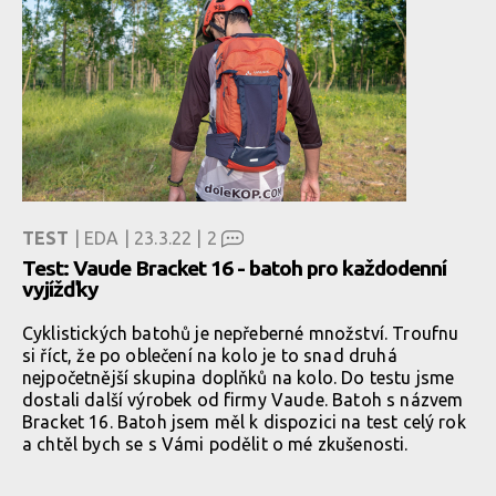
TEST
| EDA | 23.3.22 |
2
Test: Vaude Bracket 16 - batoh pro každodenní
vyjížďky
Cyklistických batohů je nepřeberné množství. Troufnu
si říct, že po oblečení na kolo je to snad druhá
nejpočetnější skupina doplňků na kolo. Do testu jsme
dostali další výrobek od firmy Vaude. Batoh s názvem
Bracket 16. Batoh jsem měl k dispozici na test celý rok
a chtěl bych se s Vámi podělit o mé zkušenosti.