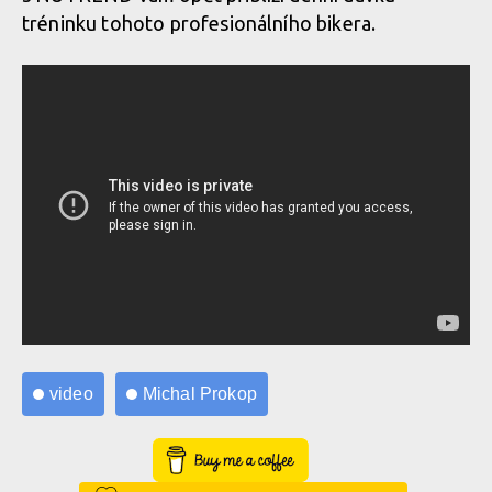
tréninku tohoto profesionálního bikera.
video
Michal Prokop
Buy Me a Coffee