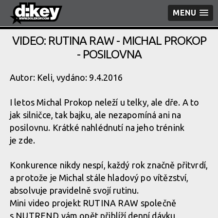
MENU
VIDEO: RUTINA RAW - MICHAL PROKOP
- POSILOVNA
Autor: Keli, vydáno: 9.4.2016
I letos Michal Prokop neleží u telky, ale dře. A to
jak silničce, tak bajku, ale nezapomíná ani na
posilovnu. Krátké nahlédnutí na jeho trénink
je zde.
Konkurence nikdy nespí, každý rok značně přitvrdí,
a protože je Michal stále hladový po vítězství,
absolvuje pravidelně svojí rutinu.
Mini video projekt RUTINA RAW společně
s NUTREND vám opět přiblíží denní dávku