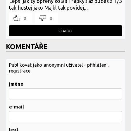
Lepší jak ty opřený kola!! Trapky!! až budeš z 1/3
tak hustej jako Majkl tak povídej,..
0
0
REAGUJ
KOMENTÁŘE
Publikovat jako anonymní uživatel -
přihlášení
,
registrace
jméno
e-mail
text