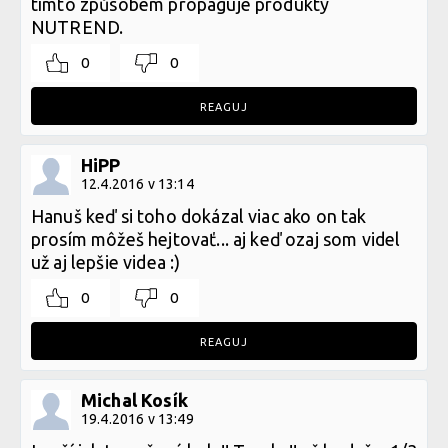
tímto způsobem propaguje produkty
NUTREND.
0
0
REAGUJ
HiPP
12.4.2016 v 13:14
Hanuš keď si toho dokázal viac ako on tak
prosím môžeš hejtovať... aj keď ozaj som videl
už aj lepšie videa :)
0
0
REAGUJ
Michal Kosík
19.4.2016 v 13:49