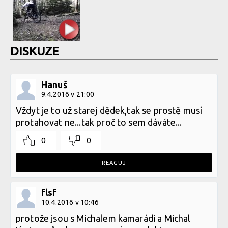
DISKUZE
Hanuš
9.4.2016 v 21:00
Vždyt je to už starej dědek,tak se prostě musí
protahovat ne...tak proč to sem dáváte...
0
0
REAGUJ
flsf
10.4.2016 v 10:46
protože jsou s Michalem kamarádi a Michal