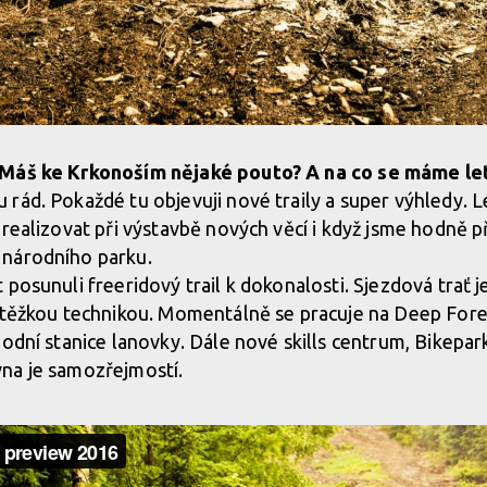
 Máš ke Krkonoším nějaké pouto? A na co se máme let
rád. Pokaždé tu objevuji nové traily a super výhledy. 
 realizovat při výstavbě nových věcí i když jsme hodně p
národního parku.
posunuli freeridový trail k dokonalosti. Sjezdová trať j
 těžkou technikou. Momentálně se pracuje na Deep Fores
podní stanice lanovky. Dále nové skills centrum, Bikepa
na je samozřejmostí.