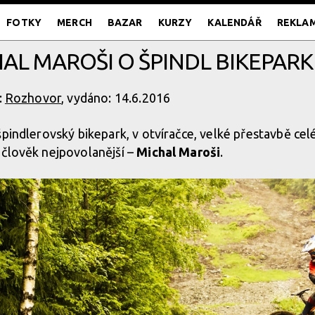
FOTKY
MERCH
BAZAR
KURZY
KALENDÁŘ
REKLA
AL MAROŠI O ŠPINDL BIKEPARK
:
Rozhovor
, vydáno: 14.6.2016
špindlerovský bikepark, v otvíračce, velké přestavbě cel
 člověk nejpovolanější –
Michal Maroši
.