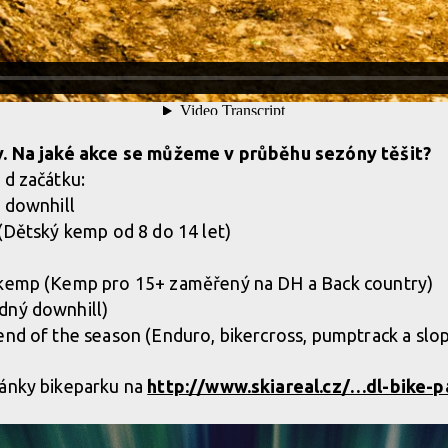
y. Na jaké akce se můžeme v průběhu sezóny těšit?
 d začátku:
– downhill
 (Dětský kemp od 8 do 14 let)
 kemp (Kemp pro 15+ zaměřený na DH a Back country)
dný downhill)
end of the season (Enduro, bikercross, pumptrack a slo
ránky bikeparku na
http://www.skiareal.cz/…dl-bike-p