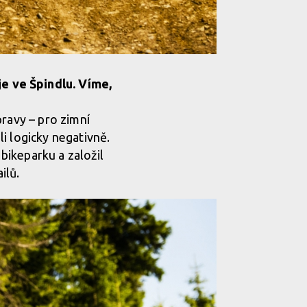
e ve Špindlu. Víme,
pravy – pro zimní
i logicky negativně.
bikeparku a založil
ilů.