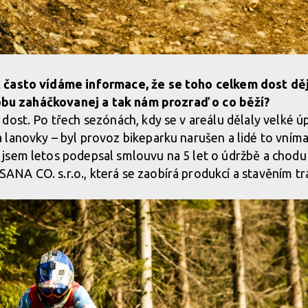
 často vídáme informace, že se toho celkem dost děj
 dobu zaháčkovanej a tak nám prozraď o co běží?
dost. Po třech sezónách, kdy se v areálu dělaly velké ú
lanovky – byl provoz bikeparku narušen a lidé to vnímal
sem letos podepsal smlouvu na 5 let o údržbě a chodu 
A CO. s.r.o., která se zaobírá produkcí a stavěním tra