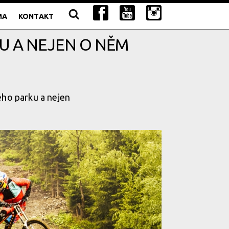
MA
KONTAKT
U A NEJEN O NĚM
ého parku a nejen