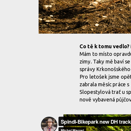
Co tě k tomu vedlo?
Mám to místo opravdu 
zimy. Taky mě baví se
správy Krkonošského 
Pro letošek jsme opět 
zabrala měsíc práce s
Slopestylová trať u s
nově vybavená půjčov