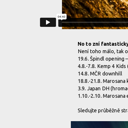
No to zní fantastick
Není toho málo, tak o
19.6. Špindl opening 
4.8.-7.8. Kemp 4 Kids
14.8. MČR downhill
18.8.-21.8. Marosana
3.9. Japan DH (hroma
1.10.-2.10. Marosana 
Sledujte průběžně st