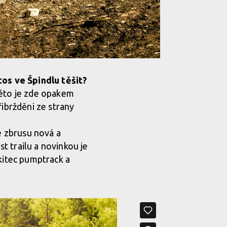
os ve Špindlu těšit?
Léto je zde opakem
řibržděni ze strany
e zbrusu nová a
t trailu a novinkou je
rkitec pumptrack a