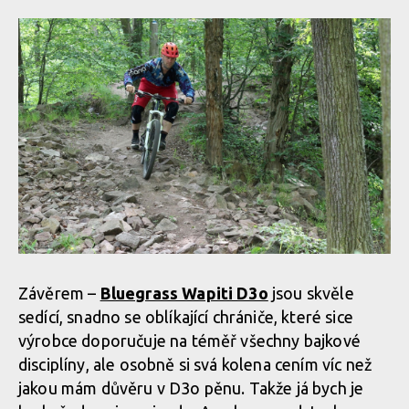
Závěrem –
Bluegrass Wapiti D3o
jsou skvěle
sedící, snadno se oblíkající chrániče, které sice
výrobce doporučuje na téměř všechny bajkové
disciplíny, ale osobně si svá kolena cením víc než
jakou mám důvěru v D3o pěnu. Takže já bych je