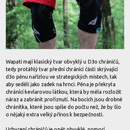
Wapati mají klasický tvar obvyklý u D3o chráničů,
tedy protáhlý tvar přední chránící části skrývající
d3o pěnu nařízlou ve strategických místech, tak
aby seděli jako zadek na hrnci. Pěna je překryta
chránící kevlarovou látkou, která by měla rozložit
náraz a zabránit proříznutí. Na bocích jsou drobné
chránítka, které jsou spíše do počtu než, že by šlo
o nějaký extra velký přínos k bezpečnosti.
Uchycení chráničů je opět obvyklé, pomocí