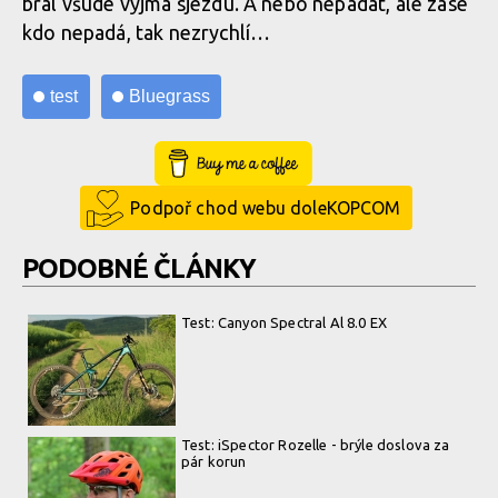
bral všude vyjma sjezdu. A nebo nepadat, ale zase
kdo nepadá, tak nezrychlí…
test
Bluegrass
Buy Me a Coffee
Podpoř chod webu doleKOPCOM
PODOBNÉ ČLÁNKY
Test: Canyon Spectral Al 8.0 EX
Test: iSpector Rozelle - brýle doslova za
pár korun