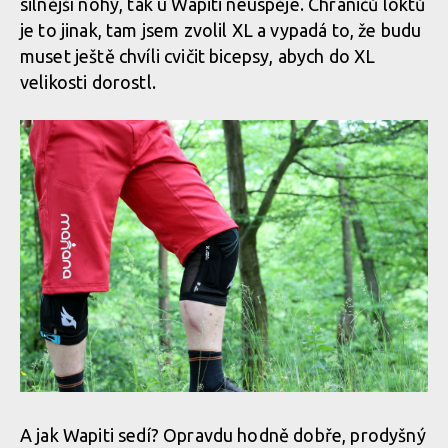
silnější nohy, tak u Wapiti neuspěje. Chráničů loktů
je to jinak, tam jsem zvolil XL a vypadá to, že budu
muset ještě chvíli cvičit bicepsy, abych do XL
velikosti dorostl.
A jak Wapiti sedí? Opravdu hodně dobře, prodyšný