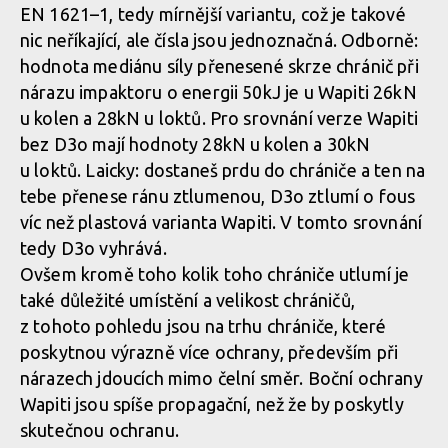
EN 1621–1, tedy mírnější variantu, což je takové
nic neříkající, ale čísla jsou jednoznačná. Odborně:
hodnota mediánu síly přenesené skrze chránič při
nárazu impaktoru o energii 50kJ je u Wapiti 26kN
u kolen a 28kN u loktů. Pro srovnání verze Wapiti
bez D3o mají hodnoty 28kN u kolen a 30kN
u loktů. Laicky: dostaneš prdu do chrániče a ten na
tebe přenese ránu ztlumenou, D3o ztlumí o fous
víc než plastová varianta Wapiti. V tomto srovnání
tedy D3o vyhrává.
Ovšem kromě toho kolik toho chrániče utlumí je
také důležité umístění a velikost chráničů,
z tohoto pohledu jsou na trhu chrániče, které
poskytnou výrazně více ochrany, především při
nárazech jdoucích mimo čelní směr. Boční ochrany
Wapiti jsou spíše propagační, než že by poskytly
skutečnou ochranu.