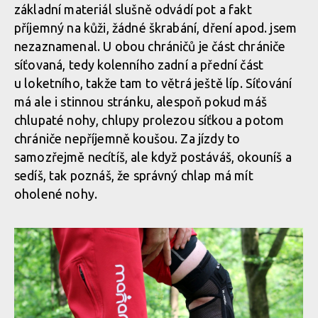
základní materiál slušně odvádí pot a fakt
příjemný na kůži, žádné škrabání, dření apod. jsem
nezaznamenal. U obou chráničů je část chrániče
síťovaná, tedy kolenního zadní a přední část
u loketního, takže tam to větrá ještě líp. Síťování
má ale i stinnou stránku, alespoň pokud máš
chlupaté nohy, chlupy prolezou síťkou a potom
chrániče nepříjemně koušou. Za jízdy to
samozřejmě necítíš, ale když postáváš, okouníš a
sedíš, tak poznáš, že správný chlap má mít
oholené nohy.