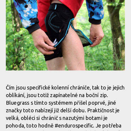
Čím jsou specifické kolenní chrániče, tak to je jejich
oblíkání, jsou totiž zapínatelné na boční zip.
Bluegrass s tímto systémem přišel poprvé, jiné
značky toto nabízejí již delší dobu. Praktičnost je
velká, obléci si chránič s nazutými botami je
pohoda, toto hodně #endurospecific. Je potřeba