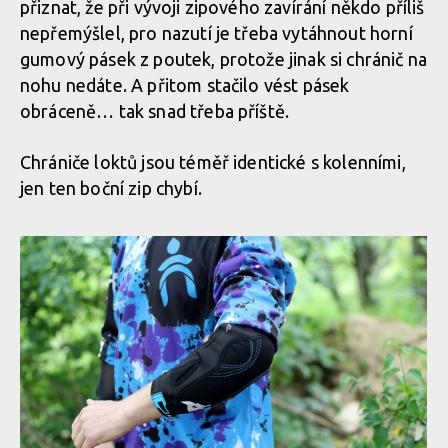
přiznat, že při vývoji zipového zavírání někdo příliš
nepřemýšlel, pro nazutí je třeba vytáhnout horní
gumový pásek z poutek, protože jinak si chránič na
nohu nedáte. A přitom stačilo vést pásek
obráceně… tak snad třeba příště.
Chrániče loktů jsou téměř identické s kolenními,
jen ten boční zip chybí.