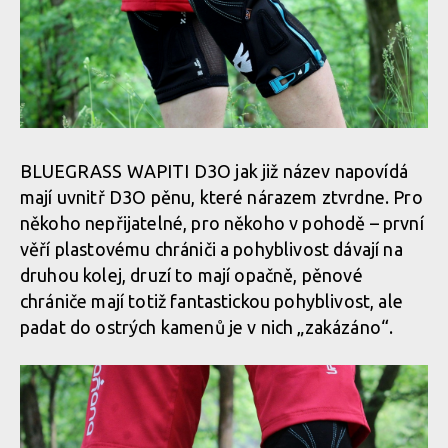
BLUEGRASS WAPITI D3O jak již název napovídá
mají uvnitř D3O pěnu, které nárazem ztvrdne. Pro
někoho nepřijatelné, pro někoho v pohodě – první
věří plastovému chrániči a pohyblivost dávají na
druhou kolej, druzí to mají opačně, pěnové
chrániče mají totiž fantastickou pohyblivost, ale
padat do ostrých kamenů je v nich „zakázáno“.