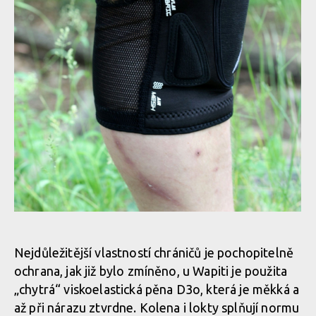
Nejdůležitější vlastností chráničů je pochopitelně
ochrana, jak již bylo zmíněno, u Wapiti je použita
„chytrá“ viskoelastická pěna D3o, která je měkká a
až při nárazu ztvrdne. Kolena i lokty splňují normu