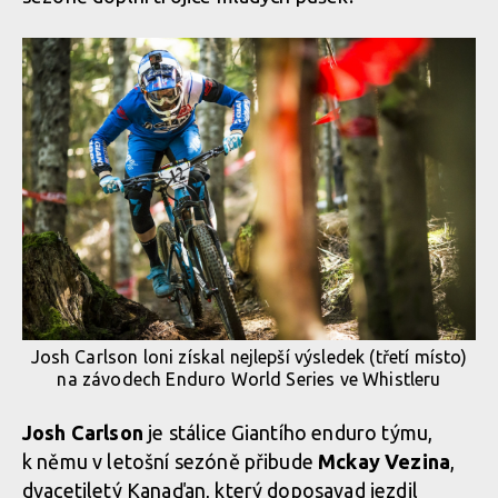
Josh Carlson loni získal nejlepší výsledek (třetí místo)
na závodech Enduro World Series ve Whistleru
Josh Carlson
je stálice Giantího enduro týmu,
k němu v letošní sezóně přibude
Mckay Vezina
,
dvacetiletý Kanaďan, který doposavad jezdil