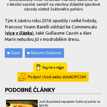
v letošní sezóně zaměří na všechny důležité sjezdové
závody včetně Světového poháru
Tým k závěru roku 2016 opustily i velké hvězdy,
Francouz Yoann Barelli odchází ke Commencalu
(
více v článku
), také Guillaume Cauvin a Alex
Marin nebudou již v modrobílém dresu.
Giant
Marcelo Gutierrez
Buy Me a Coffee
Podpoř chod webu doleKOPCOM
PODOBNÉ ČLÁNKY
Josh Bryceland nepojede Světový pohár ve
sjezdu