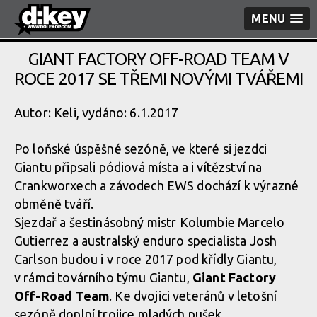
MENU
GIANT FACTORY OFF-ROAD TEAM V
ROCE 2017 SE TŘEMI NOVÝMI TVÁŘEMI
Autor: Keli, vydáno: 6.1.2017
Po loňské úspěšné sezóně, ve které si jezdci
Giantu připsali pódiová místa a i vítězství na
Crankworxech a závodech EWS dochází k výrazné
obměně tváří.
Sjezdař a šestinásobný mistr Kolumbie Marcelo
Gutierrez a australský enduro specialista Josh
Carlson budou i v roce 2017 pod křídly Giantu,
v rámci továrního týmu Giantu,
Giant Factory
Off-Road Team
. Ke dvojici veteránů v letošní
sezóně doplní trojice mladých pušek.