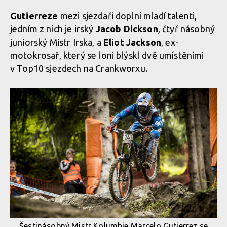
Gutierreze
mezi sjezdaři doplní mladí talenti,
jedním z nich je irský
Jacob Dickson
, čtyř násobný
juniorský Mistr Irska, a
Eliot Jackson
, ex-
motokrosař, který se loni blýskl dvě umístěními
v Top10 sjezdech na Crankworxu.
Šestinásobný Mistr Kolumbie Marcelo Gutierrez se