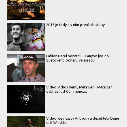
2017 je tady a s ním první přestupy
Fabien Barel potvrdil - Canyon jde do
Světového poháru ve sjezdu
Video: Adios Rémy Métailler - Metailler
odchází od Commencalu
Video: devítiletý Anthony a desetiletý Dane
drtí Whistler