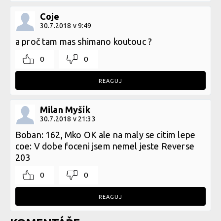
Coje
30.7.2018 v 9:49
a proč tam mas shimano koutouc ?
0
0
REAGUJ
Milan Myšík
30.7.2018 v 21:33
Boban: 162, Mko OK ale na maly se citim lepe
coe: V dobe foceni jsem nemel jeste Reverse
203
0
0
REAGUJ