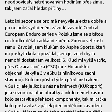
neodpovídaly natrénovaným hodinám přes zimu ,
tak jsem začal hledat příčiny…
Letošní sezona se pro mě nevyvíjela extra dobře a
po ne příliš vydařeném závodě závodě Central
European Enduro series v Polsku jsme se s tátou
rozhodli udělat radikální změnu. Změnu velikosti
rámu. Zavolal jsem klukům do Aspire Sports, kteří
mi poskytli kola a požádal jsem je, zda-li bych
nemohl dostat rám velikosti S. Kluci mi vyšli vstříc,
přes Oskara Jančíka (CSG) mi z Holandska
objednali Jekylla 3 v eSku (s hliníkovou zadní
stavbou). Kolo mi přišlo týden před mistrákem
v Sušici, ale jelikož u nás na krámech (KUR sport)
jela sezona na plné obrátky a nikdo neměl čas mi
kolo sestavit a přeházet komponenty, tak mi taťka
kolo postavil až v pátek před nedělním závodem