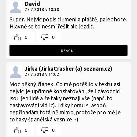
David
27.7.2018 v 10:30
Super. Nejvíc popis tlumení a pláště, palec hore.
Hlavně se to nesmí řešit ale jezdit.
0
0
REAGUJ
Jirka (JirkaCrasher (a) seznam.cz)
27.7.2018 v 11:02
Moc pěkný článek. Co mě potěšilo v textu asi
nejvíc, je upřímné konstatování, že i závodníci
jsou jen lidé a že taky neznají vše (např. to
nastavování vidlic). I díky tomu si aspoň
nepřipadám totálně mimo, protože pro mě je
to taky španělská vesnice :-)
0
0