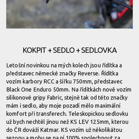
KOKPIT + SEDLO + SEDLOVKA
Letošní novinkou na mých kolech jsou řídítka a
představec německé značky Reverse. Řídítka
vozím karbory RCC a šířku 750mm, představec
Black One Enduro 50mm. Na řídítkách nově vozím
silikonové gripy Fabric, stejně tak od této značky
mám i sedlo, aby moje pozadí mělo maximální
komfort při transferech. Teleskopickou sedlovku
už bych nechtěl jinou než KS LEV 125mm, kterou
do ČR dováží Katmar. KS vozím už několikátou
sezonu a mohu se na ní 100% spolechnout za