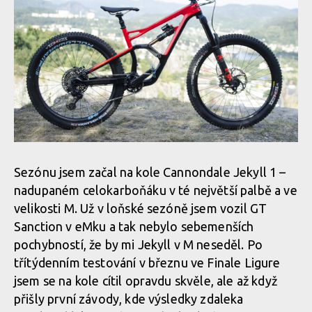
Sezónu jsem začal na kole Cannondale Jekyll 1 –
nadupaném celokarboňáku v té největší palbě a ve
velikosti M. Už v loňské sezóně jsem vozil GT
Sanction v eMku a tak nebylo sebemenších
pochybností, že by mi Jekyll v M neseděl. Po
třítýdenním testování v březnu ve Finale Ligure
jsem se na kole cítil opravdu skvěle, ale až když
přišly první závody, kde výsledky zdaleka