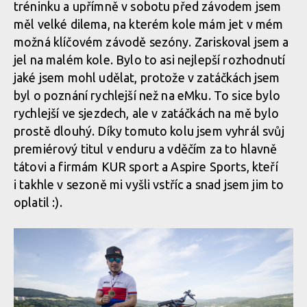
tréninku a upřímně v sobotu před závodem jsem
měl velké dilema, na kterém kole mám jet v mém
možná klíčovém závodě sezóny. Zariskoval jsem a
jel na malém kole. Bylo to asi nejlepší rozhodnutí
jaké jsem mohl udělat, protože v zatáčkách jsem
byl o poznání rychlejší než na eMku. To sice bylo
rychlejší ve sjezdech, ale v zatáčkách na mě bylo
prostě dlouhý. Díky tomuto kolu jsem vyhrál svůj
premiérový titul v enduru a vděčím za to hlavně
tátovi a firmám KUR sport a Aspire Sports, kteří
i takhle v sezoně mi vyšli vstříc a snad jsem jim to
oplatil :).