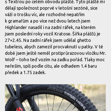
s Textrou po celém obvodu pláště. Tyto pláště mi
dělají společnost poprvé v letošní sezóně, sice
váží o trošku víc, ale rozhodně nepatřím
k gramařům a po více než dvou letech jsem
Highlander nasadil i na zadní ráfek, na kterém
jsem poslední roky vozil Kratose. Šířka plášťů je
27×2.45. Na zadní ráfek jsem udělal ghetto
tubeless, abych zamezil procvaknutí u patky. V té
době jsem ještě neměl protiprůrazovou vložku Mr.
Wolf – toho teď vozím na zadku pořád. Tlaky moc
neřeším, spíš podle citu, ale odhadem 1.4 baru
předek a 1.75 zadek.