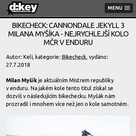
MENU
BIKECHECK: CANNONDALE JEKYLL 3
MILANA MYŠÍKA - NEJRYCHLEJŠÍ KOLO
MČR V ENDURU
Autor: Keli, kategorie:
Bikecheck
, vydáno:
27.7.2018
Milan Myšík
je aktuálním Mistrem republiky
v enduru. Na jakém kole tento titul získal se
dozvíš v následujícím bikechecku. Myšák nám
prozradil i mnohem více než jen o kole samotném.