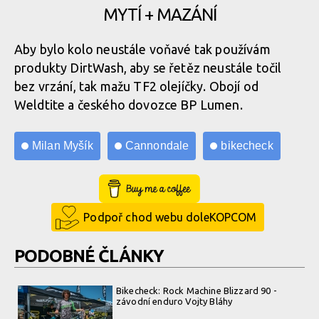
MYTÍ + MAZÁNÍ
Aby bylo kolo neustále voňavé tak používám
produkty DirtWash, aby se řetěz neustále točil
bez vrzání, tak mažu TF2 olejíčky. Obojí od
Weldtite a českého dovozce BP Lumen.
Milan Myšík
Cannondale
bikecheck
Buy Me a Coffee
Podpoř chod webu doleKOPCOM
PODOBNÉ ČLÁNKY
Bikecheck: Rock Machine Blizzard 90 -
závodní enduro Vojty Bláhy