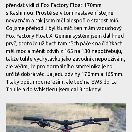
přendat vidlici Fox Factory Float 170mm
s Kashimou. Prostě se v tom nastavení stejně
nevyznám a tak jsem měl alespoň o starost míň.
Co jsme přehodili byl tlumič, ten mám vzduchový
Fox Factory Float X. Gemini systém jsem dal hned
pryč, protože už bych tam těch páček na řídítkách
měl moc a měnit zdvih z 165 na 130 nepotřebuju,
takže tuhle vychytávku jako závodník nepoužívám,
ale věřím, že pro normálního smrtelníka je to
určitě dobrá věc. Já jedu zdvihy 170mm a 165mm.
Tlaky opět moc neřeším, ale teď na EWS do La
Thuile a do Whistleru jsem dal 3 tokeny!