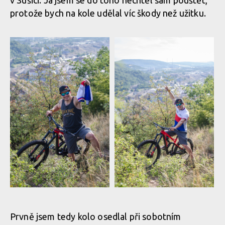
v Sušici. Já jsem se do toho nechtěl sám pouštět,
protože bych na kole udělal víc škody než užitku.
Prvně jsem tedy kolo osedlal při sobotním