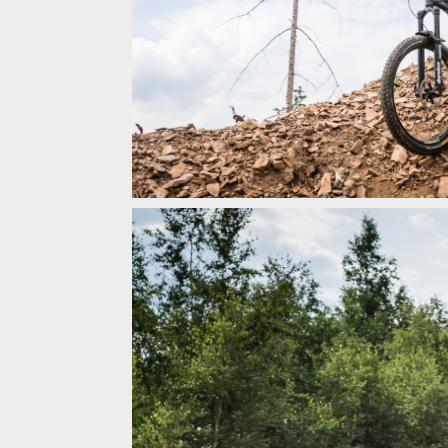
Bikecheck: černá Přémova střela Kellys Swag
Bikecheck: černá Přémova střela Kellys Swag