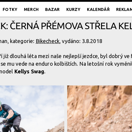
FOTKY
MERCH
BAZAR
KURZY
KALENDÁŘ
REKLA
K: ČERNÁ PŘÉMOVA STŘELA KE
an, kategorie:
Bikecheck
, vydáno: 3.8.2018
í již dlouhá léta mezi naše nejlepší jezdce, byl dobrý ve
 se mu vede na enduro kolbištích. Na letošní rok vyměni
ý model
Kellys Swag
.