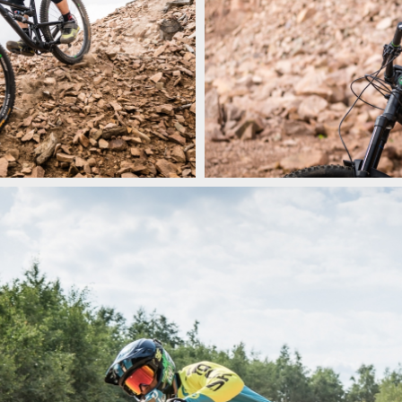
Bikecheck: černá Přémova střela K
Bikecheck: černá Přémova střela K