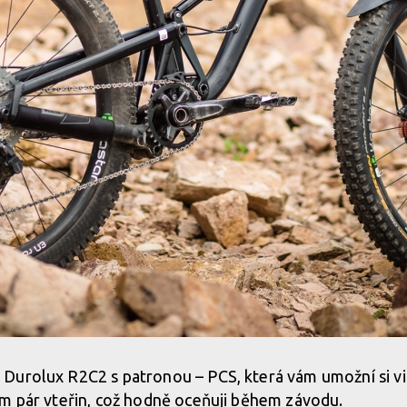
urolux R2C2 s patronou – PCS, která vám umožní si vidl
em pár vteřin, což hodně oceňuji během závodu.