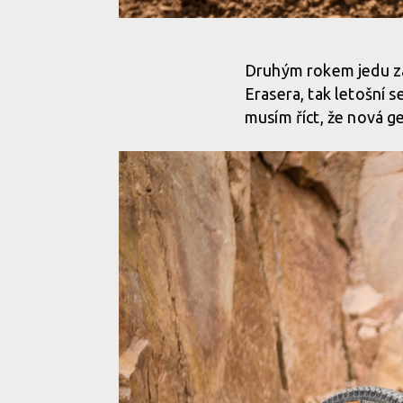
Bikecheck: černá Přémova střela Kellys Swag
Druhým rokem jedu za
Erasera, tak letošní 
Bikecheck: černá Přémova střela Kellys Swag
musím říct, že nová g