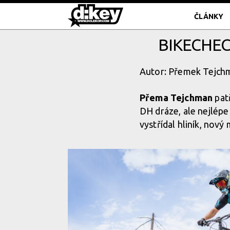
ČLÁNKY
BIKECHEC
Autor: Přemek Tejchm
Přema Tejchman
patř
DH dráze, ale nejlépe
vystřídal hliník, nov