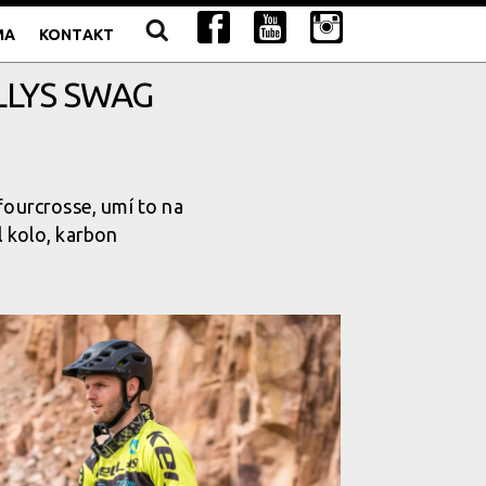
MA
KONTAKT
LLYS SWAG
 fourcrosse, umí to na
l kolo, karbon