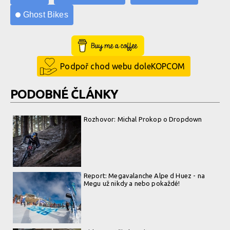
Ghost Bikes
Buy Me a Coffee
Podpoř chod webu doleKOPCOM
PODOBNÉ ČLÁNKY
Rozhovor: Michal Prokop o Dropdown
Report: Megavalanche Alpe d Huez - na
Megu už nikdy a nebo pokaždé!