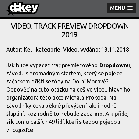
MENU
VIDEO: TRACK PREVIEW DROPDOWN
2019
Autor: Keli, kategorie:
Video
, vydáno: 13.11.2018
Jak bude vypadat trať premiérového
Dropdown
u,
závodu s hromadným startem, který se pojede
začátkem příští sezóny na Dolní Moravě?
Odpověď na tuto otázku najdeš ve videu hlavního
organizátora této akce Michala Prokopa. Na
závodníky čeká pěkné převýšení, ale i hodně
šlapání. Rozhodně to nebude zadarmo. A k přidej
si k tomu dalších 49 lidí, kteří s tebou pojedou
v rozjížďce.