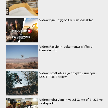
Video: tým Polygon UR slaví deset let
Video: Passion - dokumentární film o
freeride mtb
Video: Scott ohlašuje nový tovární tým -
SCOTT DH Factory
Video: Kuba Vencl - Velká Game of B.I.K.E ve
skateparku