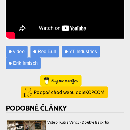
video
Red Bull
YT Industries
Erik Irmisch
Buy Me a Coffee
Podpoř chod webu doleKOPCOM
PODOBNÉ ČLÁNKY
Video: Kuba Vencl - Double Backflip