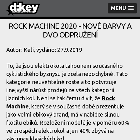
MENU
ROCK MACHINE 2020 - NOVÉ BARVY A
DVO ODPRUŽENÍ
Autor: Keli, vydáno: 27.9.2019
To, že jsou elektrokola tahounem současného
cyklistického byznysu je zcela nepochybné. Tato
kategorie neuvěřitelně roste a to potvrzuje
i nejvyšší nárůst prodejů ze všech kategorií
jízdních kol. Není se tak čemu divit, že
Rock
Machine
, který se v současné době prezentuje
jako velmi ebikový brand, má v nabídce silnou
flotilu ebiků. Rozložení modelů je v poměru 60%
ve prospěch elektrokol a jen 40% zbývá na
zástupce klasických kol.