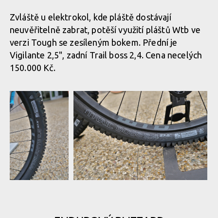
Zvláště u elektrokol, kde pláště dostávají
neuvěřitelně zabrat, potěší využití pláštů Wtb ve
verzi Tough se zesíleným bokem. Přední je
Vigilante 2,5", zadní Trail boss 2,4. Cena necelých
150.000 Kč.
Rock Machine
Rock Machine 2020 - nové barvy a DVO
2020 - nové
odpružení
barvy a DVO
odpružení