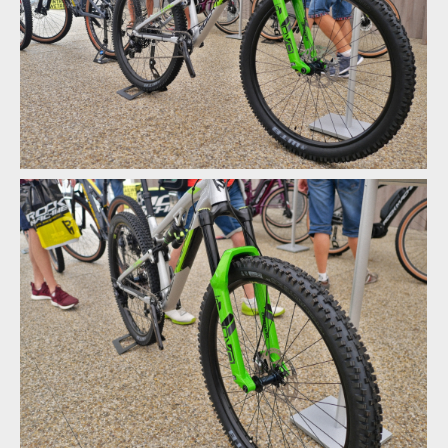
Rock Machine 2020 - nové barvy a DVO odpružení
Rock Machine 2020 - nové barvy a DVO odpružení
Rock Machine 2020 - nové barvy a DVO odpružení
Rock Machine 2020 - nové barvy a DVO odpružení
Rock Machine 2020 - nové barvy a DVO odpružení
Rock Machine 2020 - nové barvy a DVO odpružení
Rock Machine 2020 - nové barvy a DVO odpružení
Rock Machine 2020 - nové barvy a DVO odpružení
Rock Machine 2020 - nové barvy a DVO odpružení