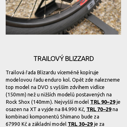
Rock Machine 2020 - nové barvy a DVO odpružení
TRAILOVÝ BLIZZARD
Rock Machine 2020 - nové barvy a DVO odpružení
Trailová řada Blizardu víceméně kopíruje
modelovou řadu enduro kol. Opět zde nalezneme
Rock Machine 2020 - nové barvy a DVO odpružení
top model na DVO s vyšším zdvihem vidlice
(150mm) než u nižších modelů postavených na
Rock Shox (140mm). Nejvyšší model
Rock Machine 2020 - nové barvy a DVO odpružení
TRL 90–29
je
osazen na XT a vyjde na 84.990 Kč,
TRL 70–29
na
kombinaci komponentů Shimano bude za
Rock Machine 2020 - nové barvy a DVO odpružení
67990 Kč a základní model
TRL 30–29
je za