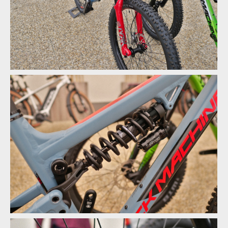
Rock Machine 2020 - nové barvy a DVO odpružení
Rock Machine 2020 - nové barvy a DVO odpružení
Rock Machine 2020 - nové barvy a DVO odpružení
Rock Machine 2020 - nové barvy a DVO odpružení
Rock Machine 2020 - nové barvy a DVO odpružení
Rock Machine 2020 - nové barvy a DVO odpružení
Rock Machine 2020 - nové barvy a DVO odpružení
Rock Machine 2020 - nové barvy a DVO odpružení
Rock Machine 2020 - nové barvy a DVO odpružení
Rock Machine 2020 - nové barvy a DVO odpružení
Rock Machine 2020 - nové barvy a DVO odpružení