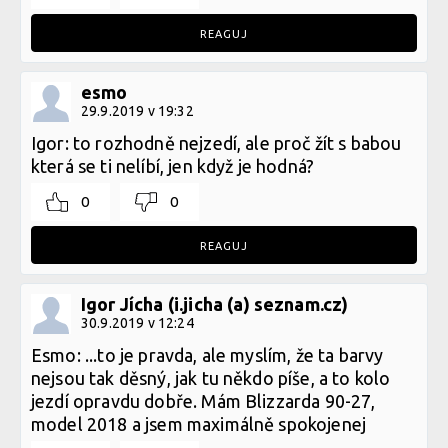
REAGUJ
esmo
29.9.2019 v 19:32
Igor: to rozhodně nejzedí, ale proč žít s babou
která se ti nelíbí, jen když je hodná?
0
0
REAGUJ
Igor Jícha (i.jicha (a) seznam.cz)
30.9.2019 v 12:24
Esmo: ...to je pravda, ale myslím, že ta barvy
nejsou tak děsný, jak tu někdo píše, a to kolo
jezdí opravdu dobře. Mám Blizzarda 90-27,
model 2018 a jsem maximálně spokojenej