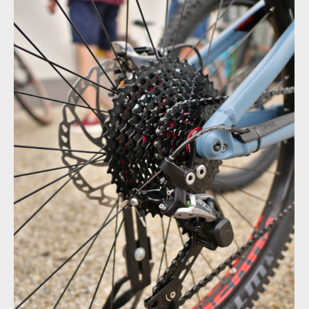
Rock Machine 2020 - nové barvy a DVO odpružení
Rock Machine 2020 - nové barvy a DVO odpružení
Rock Machine 2020 - nové barvy a DVO odpružení
Rock Machine 2020 - nové barvy a DVO odpružení
Rock Machine 2020 - nové barvy a DVO odpružení
Rock Machine 2020 - nové barvy a DVO odpružení
Rock Machine 2020 - nové barvy a DVO odpružení
Rock Machine 2020 - nové barvy a DVO odpružení