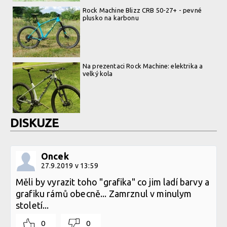
Rock Machine Blizz CRB 50-27+ - pevné
plusko na karbonu
Na prezentaci Rock Machine: elektrika a
velký kola
DISKUZE
Oncek
27.9.2019 v 13:59
Měli by vyrazit toho "grafika" co jim ladí barvy a
grafiku rámů obecně... Zamrznul v minulym
století...
0
0