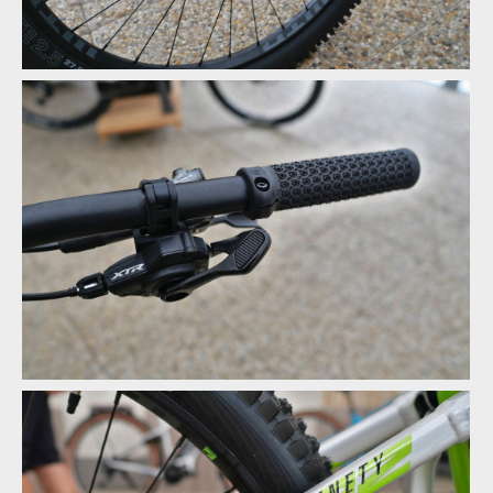
Rock Machine 2020 - nové barvy a DVO odpružení
Rock Machine 2020 - nové barvy a DVO odpružení
Rock Machine 2020 - nové barvy a DVO odpružení
Rock Machine 2020 - nové barvy a DVO odpružení
Rock Machine 2020 - nové barvy a DVO odpružení
Rock Machine 2020 - nové barvy a DVO odpružení
Rock Machine 2020 - nové barvy a DVO odpružení
Rock Machine 2020 - nové barvy a DVO odpružení
Rock Machine 2020 - nové barvy a DVO odpružení