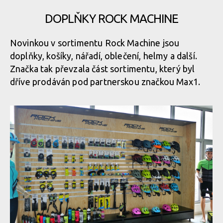
DOPLŇKY ROCK MACHINE
Rock Machine 2020 - nové barvy a DVO odpružení
Rock Machine 2020 - nové barvy a DVO odpružení
Novinkou v sortimentu Rock Machine jsou
doplňky, košíky, nářadí, oblečení, helmy a další.
Rock Machine 2020 - nové barvy a DVO odpružení
Rock Machine 2020 - nové barvy a DVO odpružení
Značka tak převzala část sortimentu, který byl
dříve prodáván pod partnerskou značkou Max1.
Rock Machine 2020 - nové barvy a DVO odpružení
Rock Machine 2020 - nové barvy a DVO odpružení
Rock Machine 2020 - nové barvy a DVO odpružení
Rock Machine 2020 - nové barvy a DVO odpružení