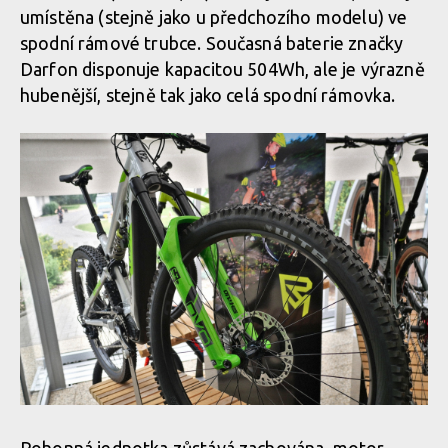
Rock Machine 2020 - nové barvy a DVO odpružení
umístěna (stejně jako u předchozího modelu) ve
spodní rámové trubce. Současná baterie značky
Darfon disponuje kapacitou 504Wh, ale je výrazně
Rock Machine 2020 - nové barvy a DVO odpružení
hubenější, stejně tak jako celá spodní rámovka.
Rock Machine 2020 - nové barvy a DVO odpružení