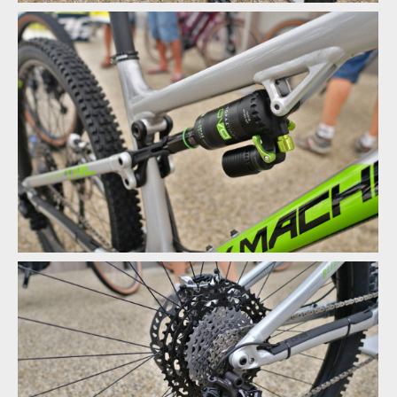
Rock Machine 2020 - nové barvy a DVO odpružení
Rock Machine 2020 - nové barvy a DVO odpružení
Rock Machine 2020 - nové barvy a DVO odpružení
Rock Machine 2020 - nové barvy a DVO odpružení
Rock Machine 2020 - nové barvy a DVO odpružení
Rock Machine 2020 - nové barvy a DVO odpružení
Rock Machine 2020 - nové barvy a DVO odpružení
Rock Machine 2020 - nové barvy a DVO odpružení
Rock Machine 2020 - nové barvy a DVO odpružení
Rock Machine 2020 - nové barvy a DVO odpružení
Rock Machine 2020 - nové barvy a DVO odpružení
Rock Machine 2020 - nové barvy a DVO odpružení