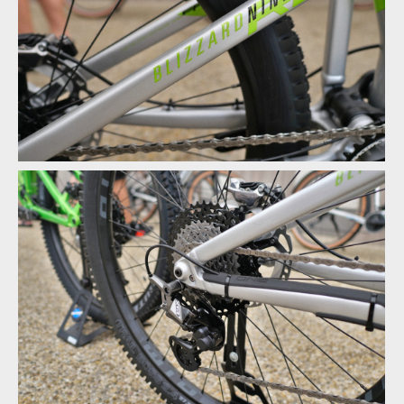
Rock Machine 2020 - nové barvy a DVO odpružení
Rock Machine 2020 - nové barvy a DVO odpružení
Rock Machine 2020 - nové barvy a DVO odpružení
Rock Machine 2020 - nové barvy a DVO odpružení
Rock Machine 2020 - nové barvy a DVO odpružení
Rock Machine 2020 - nové barvy a DVO odpružení
Rock Machine 2020 - nové barvy a DVO odpružení
Rock Machine 2020 - nové barvy a DVO odpružení
Rock Machine 2020 - nové barvy a DVO odpružení
Rock Machine 2020 - nové barvy a DVO odpružení