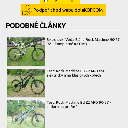
Rock Machine 2020 - nové barvy a DVO odpružení
Podpoř chod webu doleKOPCOM
Rock Machine 2020 - nové barvy a DVO odpružení
PODOBNÉ ČLÁNKY
Rock Machine 2020 - nové barvy a DVO odpružení
Bikecheck: Vojta Bláha Rock Machine 90-27
RZ - kompletně na DVO
Rock Machine 2020 - nové barvy a DVO odpružení
Rock Machine 2020 - nové barvy a DVO odpružení
Test: Rock Machine BLIZZARD e90 -
elektrický a na klasických kolech
Rock Machine 2020 - nové barvy a DVO odpružení
Test: Rock Machine BLIZZARD 90-27 -
enduro na pružině