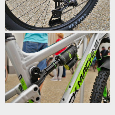
Rock Machine 2020 - nové barvy a DVO odpružení
Rock Machine 2020 - nové barvy a DVO odpružení
Rock Machine 2020 - nové barvy a DVO odpružení
Rock Machine 2020 - nové barvy a DVO odpružení
Rock Machine 2020 - nové barvy a DVO odpružení
Rock Machine 2020 - nové barvy a DVO odpružení
Rock Machine 2020 - nové barvy a DVO odpružení
Rock Machine 2020 - nové barvy a DVO odpružení
Rock Machine 2020 - nové barvy a DVO odpružení
Rock Machine 2020 - nové barvy a DVO odpružení
Rock Machine 2020 - nové barvy a DVO odpružení