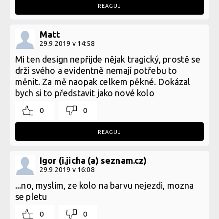
REAGUJ
Matt
29.9.2019 v 14:58
Mi ten design nepřijde nějak tragický, prostě se
drží svého a evidentně nemají potřebu to
měnit. Za mě naopak celkem pěkné. Dokázal
bych si to představit jako nové kolo
0
0
REAGUJ
Igor (i.jicha (a) seznam.cz)
29.9.2019 v 16:08
...no, myslim, ze kolo na barvu nejezdi, mozna
se pletu
0
0