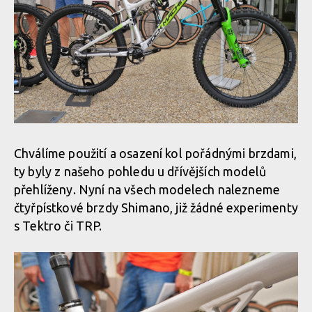
2020 - nové
Rock Machine 2020 - nové barvy a DVO
barvy a DVO
odpružení
odpružení
Rock Machine 2020 - nové barvy a DVO
odpružení
Rock Machine
2020 - nové
barvy a DVO
odpružení
Chválíme použití a osazení kol pořádnými brzdami,
ty byly z našeho pohledu u dřívějších modelů
přehlíženy. Nyní na všech modelech nalezneme
čtyřpístkové brzdy Shimano, již žádné experimenty
s Tektro či TRP.
Rock Machine
2020 - nové
barvy a DVO
odpružení