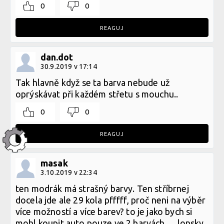
0
0
REAGUJ
dan.dot
30.9.2019 v 17:14
Tak hlavně když se ta barva nebude už
oprýskávat při každém střetu s mouchu..
0
0
REAGUJ
masak
3.10.2019 v 22:34
ten modrák má strašný barvy. Ten stříbrnej
docela jde ale 29 kola pfffff, proč neni na výběr
více možností a více barev? to je jako bych si
mohl koupit auto pouze ve 2 barvách..... lonsky