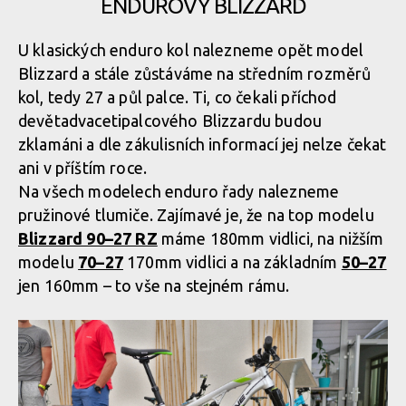
ENDUROVÝ BLIZZARD
Rock Machine 2020 - nové barvy a DVO
U klasických enduro kol nalezneme opět model
odpružení
Blizzard a stále zůstáváme na středním rozměrů
kol, tedy 27 a půl palce. Ti, co čekali příchod
Rock Machine
2020 - nové
devětadvaceti­palcového Blizzardu budou
barvy a DVO
Rock Machine 2020 - nové barvy a DVO
zklamáni a dle zákulisních informací jej nelze čekat
odpružení
odpružení
ani v příštím roce.
Na všech modelech enduro řady nalezneme
pružinové tlumiče. Zajímavé je, že na top modelu
Rock Machine 2020 - nové barvy a DVO
Blizzard 90–27 RZ
máme 180mm vidlici, na nižším
odpružení
Rock Machine
modelu
70–27
170mm vidlici a na základním
50–27
2020 - nové
barvy a DVO
jen 160mm – to vše na stejném rámu.
odpružení
Rock Machine 2020 - nové barvy a DVO
odpružení
Rock Machine