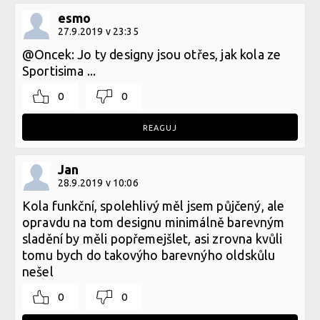
esmo
27.9.2019 v 23:35
@Oncek: Jo ty designy jsou otřes, jak kola ze
Sportisima ...
0
0
REAGUJ
Jan
28.9.2019 v 10:06
Kola funkční, spolehlivý měl jsem půjčený, ale
opravdu na tom designu minimálně barevným
sladění by měli popřemejšlet, asi zrovna kvůli
tomu bych do takovýho barevnýho oldskůlu
nešel
0
0