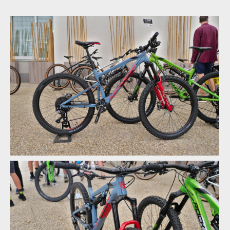
Rock Machine 2020 - nové barvy a DVO odpružení
Rock Machine 2020 - nové barvy a DVO odpružení
Rock Machine 2020 - nové barvy a DVO odpružení
Rock Machine 2020 - nové barvy a DVO odpružení
Rock Machine 2020 - nové barvy a DVO odpružení
Rock Machine 2020 - nové barvy a DVO odpružení
Rock Machine 2020 - nové barvy a DVO odpružení
Rock Machine 2020 - nové barvy a DVO odpružení