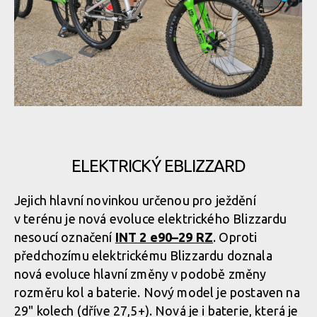
Rock Machine 2020 - nové barvy a DVO odpružení
Rock Machine 2020 - nové barvy a DVO odpružení
Rock Machine 2020 - nové barvy a DVO odpružení
Rock Machine 2020 - nové barvy a DVO odpružení
ELEKTRICKÝ EBLIZZARD
Rock Machine 2020 - nové barvy a DVO odpružení
Rock Machine 2020 - nové barvy a DVO odpružení
Jejich hlavní novinkou určenou pro ježdění
v terénu je nová evoluce elektrického Blizzardu
Rock Machine 2020 - nové barvy a DVO odpružení
Rock Machine 2020 - nové barvy a DVO odpružení
nesoucí označení
INT 2 e90–29 RZ
. Oproti
předchozímu elektrickému Blizzardu doznala
nová evoluce hlavní změny v podobě změny
Rock Machine 2020 - nové barvy a DVO odpružení
rozměru kol a baterie. Nový model je postaven na
29" kolech (dříve 27,5+). Nová je i baterie, která je