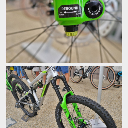
Rock Machine 2020 - nové barvy a DVO odpružení
Rock Machine 2020 - nové barvy a DVO odpružení
Rock Machine 2020 - nové barvy a DVO odpružení
Rock Machine 2020 - nové barvy a DVO odpružení
Rock Machine 2020 - nové barvy a DVO odpružení
Rock Machine 2020 - nové barvy a DVO odpružení
Rock Machine 2020 - nové barvy a DVO odpružení
Rock Machine 2020 - nové barvy a DVO odpružení
Rock Machine 2020 - nové barvy a DVO odpružení