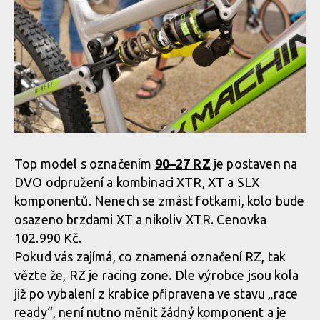
Rock Machine
2020 - nové
barvy a DVO
odpružení
Top model s označením
90–27 RZ
je postaven na
DVO odpružení a kombinaci XTR, XT a SLX
komponentů. Nenech se zmást fotkami, kolo bude
osazeno brzdami XT a nikoliv XTR. Cenovka
102.990 Kč.
Pokud vás zajímá, co znamená označení RZ, tak
vězte že, RZ je racing zone. Dle výrobce jsou kola
již po vybalení z krabice připravena ve stavu „race
ready“, není nutno měnit žádný komponent a je