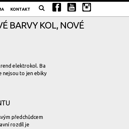
MA
KONTAKT
OVÉ BARVY KOL, NOVÉ
trend elektrokol. Ba
e nejsou to jen ebiky
NTU
e svým předchůdcem
vní rozdíl je