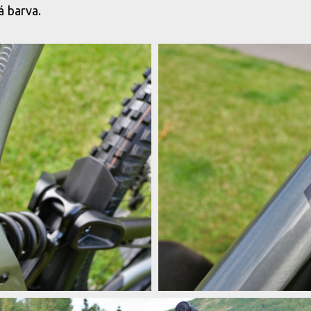
á barva.
Kellys a stříbrná barva s kouřový