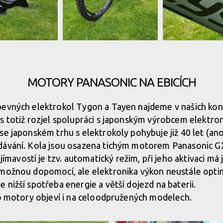
Kellys Theos i90
Kellys Theos i90
MOTORY PANASONIC NA EBICÍCH
Kellys Theos i90
Kellys Theos i90
pevných elektrokol Tygon a Tayen najdeme v našich ko
s totiž rozjel spolupráci s japonským výrobcem elektro
Kellys Theos i90
Kellys Theos i90
se japonském trhu s elektrokoly pohybuje již 40 let (ano
dávání. Kola jsou osazena tichým motorem Panasonic GX
vostí je tzv. automatický režim, při jeho aktivaci má j
Kellys Theos i90
Kellys Theos i90
 možnou dopomocí, ale elektronika výkon neustále optim
 nižší spotřeba energie a větší dojezd na baterii.
Kellys Theos i90
Kellys Theos i90
to motory objeví i na celoodpružených modelech.