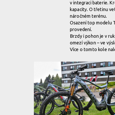
v integraci baterie. 
kapacity. O třetinu v
náročném terénu.
Osazení top modelu Th
provedení.
Brzdy i pohon je v ru
omezí výkon – ve výsl
Více o tomto kole na