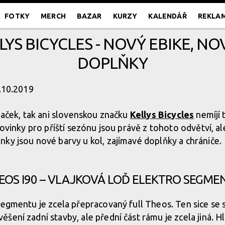
FOTKY
MERCH
BAZAR
KURZY
KALENDÁŘ
REKLA
LYS BICYCLES - NOVÝ EBIKE, N
DOPLŇKY
4.10.2019
značek, tak ani slovenskou značku
Kellys Bicycles
nemíjí 
novinky pro příští sezónu jsou právě z tohoto odvětví, al
ky jsou nové barvy u kol, zajímavé doplňky a chrániče.
EOS I90 – VLAJKOVÁ LOĎ ELEKTRO SEGME
 segmentu je zcela přepracovaný full Theos. Ten sice s
ení zadní stavby, ale přední část rámu je zcela jiná. Hla