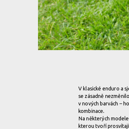
Kellys s motorem GX Ultimate
Kellys s motorem GX Ultimate
V klasické enduro a s
se zásadně nezměnilo
Kellys s motorem GX Ultimate
v nových barvách – ho
kombinace.
Kellys s motorem GX Ultimate
Na některých modelec
kterou tvoří prosvítaj