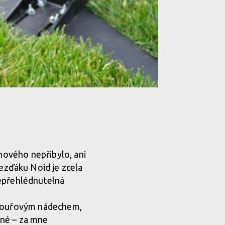
 nového nepřibylo, ani
zďáku Noid je zcela
nepřehlédnutelná
s kouřovým nádechem,
erné – za mne