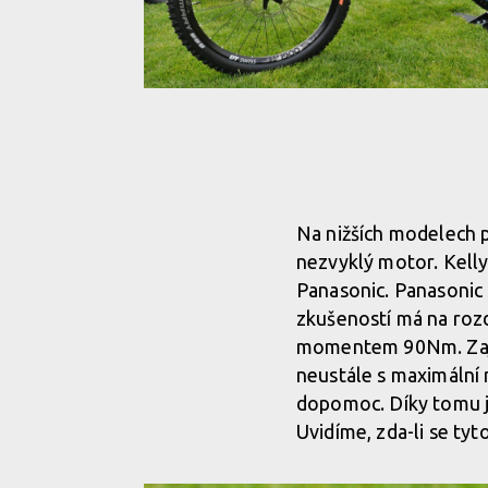
Kellys Theos i90
Kellys Theos i90
Na nižších modelech 
nezvyklý motor. Kelly
Kellys Theos i90
Panasonic. Panasonic 
zkušeností má na roz
Kellys Theos i90
momentem 90Nm. Zajíma
neustále s maximální
dopomoc. Díky tomu je
Kellys Theos i90
Uvidíme, zda-li se ty