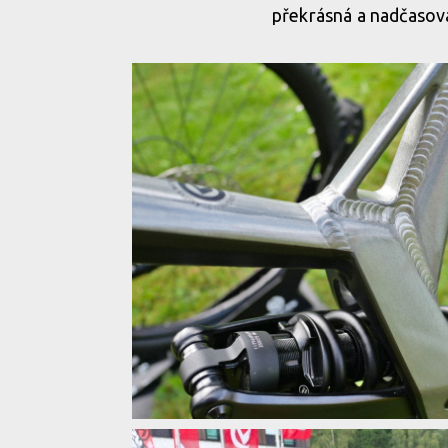
překrásná a nadčasov
Kellys s motorem GX Ultimate
Kellys s motorem GX Ultimate
Kellys s motorem GX Ultimate
Kellys s motorem GX Ultimate
Kellys a stříbrná barva s kouřovým nádechem