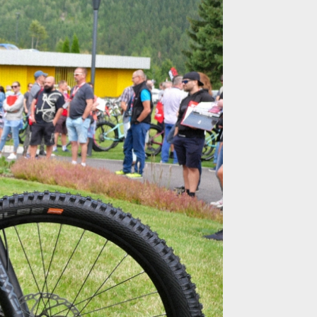
m nádechem
m nádechem
m nádechem
m nádechem
m nádechem
m nádechem