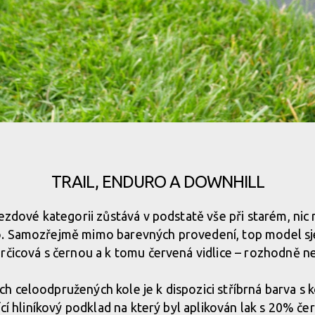
TRAIL, ENDURO A DOWNHILL
jezdové kategorii zůstává v podstatě vše při starém, nic
. Samozřejmě mimo barevných provedení, top model sje
rčicová s černou a k tomu červená vidlice – rozhodně 
h celoodpružených kole je k dispozici stříbrná barva 
ící hliníkový podklad na který byl aplikován lak s 20% č