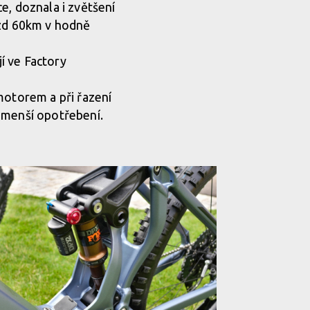
e, doznala i zvětšení
ezd 60km v hodně
í ve Factory
motorem a při řazení
 menší opotřebení.