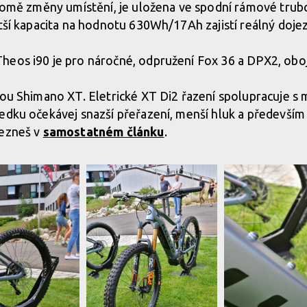
Kromě změny umístění, je uložena ve spodní rámové trubc
etší kapacita na hodnotu 630Wh/17Ah zajistí reálný doj
eos i90 je pro náročné, odpružení Fox 36 a DPX2, oboj
kou Shimano XT. Eletrické XT Di2 řazení spolupracuje s 
edku očekávej snazší přeřazení, menší hluk a především
lezneš v
samostatném článku
.