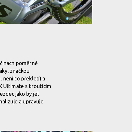
nčinách poměrně
niky, značkou
, není to překlep) a
 Ultimate s kroutícím
ezdec jako by jel
alizuje a upravuje