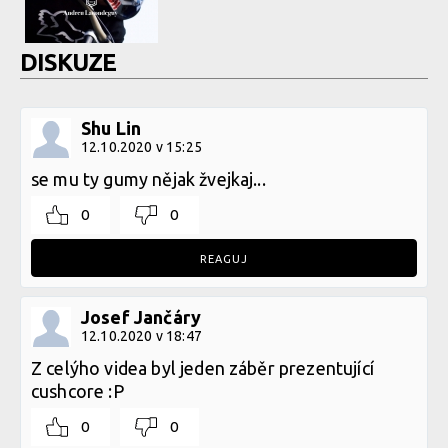
DISKUZE
Shu Lin
12.10.2020 v 15:25
se mu ty gumy nějak žvejkaj...
0
0
REAGUJ
Josef Jančáry
12.10.2020 v 18:47
Z celýho videa byl jeden záběr prezentující
cushcore :P
0
0