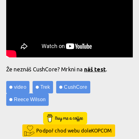
Že neznáš CushCore? Mrkni na
náš test
.
video
Trek
CushCore
Reece Wilson
Buy Me a Coffee
Podpoř chod webu doleKOPCOM