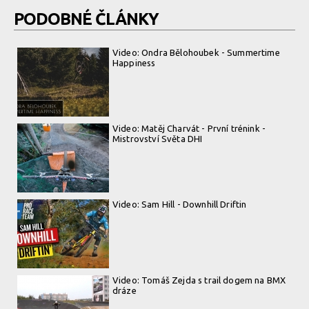
PODOBNÉ ČLÁNKY
Video: Ondra Bělohoubek - Summertime
Happiness
Video: Matěj Charvát - První trénink -
Mistrovství Světa DHI
Video: Sam Hill - Downhill Driftin
Video: Tomáš Zejda s trail dogem na BMX
dráze