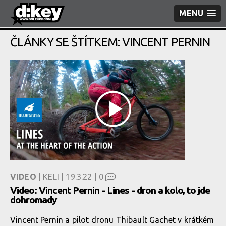
MENU
ČLÁNKY SE ŠTÍTKEM: VINCENT PERNIN
VIDEO
| KELI | 19.3.22 |
0
Video: Vincent Pernin - Lines - dron a kolo, to jde
dohromady
Vincent Pernin a pilot dronu Thibault Gachet v krátkém