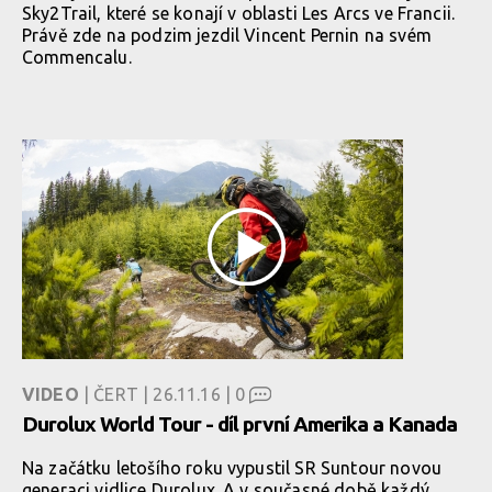
Sky2Trail, které se konají v oblasti Les Arcs ve Francii.
Právě zde na podzim jezdil Vincent Pernin na svém
Commencalu.
VIDEO
| ČERT | 26.11.16 |
0
Durolux World Tour - díl první Amerika a Kanada
Na začátku letošího roku vypustil SR Suntour novou
generaci vidlice Durolux. A v současné době každý