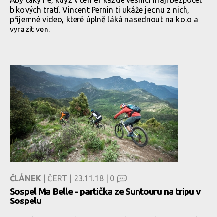
Aby taky ne, když v téměř každé vesnici mají bezpočet
bikových tratí. Vincent Pernin ti ukáže jednu z nich,
příjemné video, které úplně láká nasednout na kolo a
vyrazit ven.
ČLÁNEK
| ČERT | 23.11.18 |
0
Sospel Ma Belle - partička ze Suntouru na tripu v
Sospelu