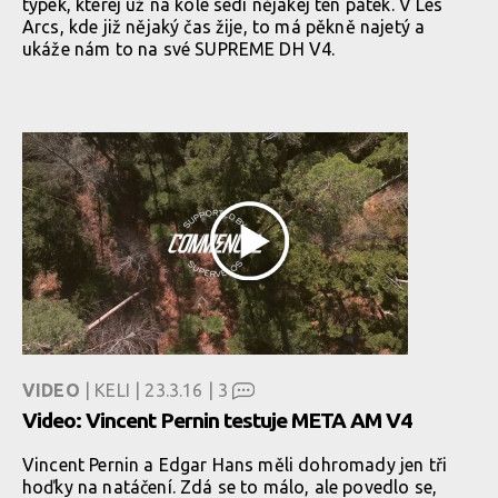
týpek, kterej už na kole sedí nějakej ten pátek. V Les
Arcs, kde již nějaký čas žije, to má pěkně najetý a
ukáže nám to na své SUPREME DH V4.
VIDEO
| KELI | 23.3.16 |
3
Video: Vincent Pernin testuje META AM V4
Vincent Pernin a Edgar Hans měli dohromady jen tři
hoďky na natáčení. Zdá se to málo, ale povedlo se,