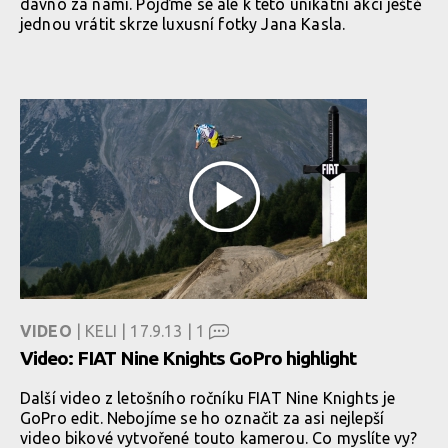
dávno za námi. Pojďme se ale k této unikátní akci ještě
jednou vrátit skrze luxusní fotky Jana Kasla.
VIDEO
| KELI | 17.9.13 |
1
Video: FIAT Nine Knights GoPro highlight
Další video z letošního ročníku FIAT Nine Knights je
GoPro edit. Nebojíme se ho označit za asi nejlepší
video bikové vytvořené touto kamerou. Co myslíte vy?