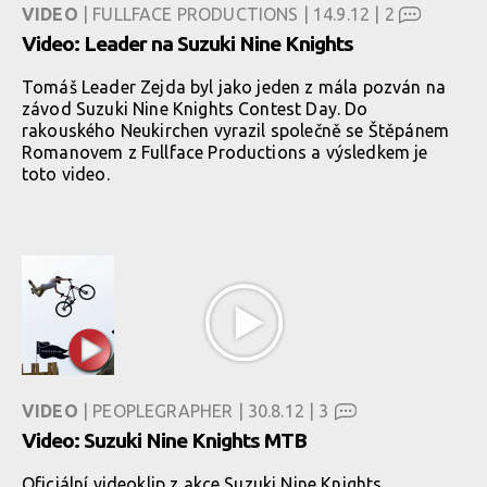
VIDEO
| FULLFACE PRODUCTIONS | 14.9.12 |
2
Video: Leader na Suzuki Nine Knights
Tomáš Leader Zejda byl jako jeden z mála pozván na
závod Suzuki Nine Knights Contest Day. Do
rakouského Neukirchen vyrazil společně se Štěpánem
Romanovem z Fullface Productions a výsledkem je
toto video.
VIDEO
| PEOPLEGRAPHER | 30.8.12 |
3
Video: Suzuki Nine Knights MTB
Oficiální videoklip z akce Suzuki Nine Knights