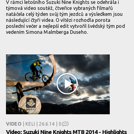
V rámci letošního Suzuki Nine Knights se odehrála i
týmová video soutěž, čtveřice vybraných filmařů
natáčela celý týden svůj tým jezdců a výsledkem jsou
následující čtyři videa. O vítězi rozhodla porota
poslední večer a nejlepší edit vytvořil švédský tým pod
vedením Simona Malmberga Duseho.
VIDEO
| KELI | 26.6.14 |
0
Video: Suzuki Nine Knights MTB 2014 - Highlights