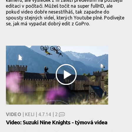
kameru, ale výsledek z ní záleží především na pozdější
editaci v počítači. Můžeš točit na super fullHD, ale
pokud video dobře nesestříháš, tak zapadne do
spousty stejných videí, kterých Youtube plné. Podívejte
se, jak má vypadat dobrý edit z GoPro.
VIDEO
| KELI | 4.7.14 |
2
Video: Suzuki Nine Knights - týmová videa