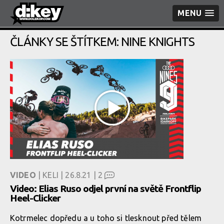
MENU
ČLÁNKY SE ŠTÍTKEM: NINE KNIGHTS
VIDEO
| KELI | 26.8.21 |
2
Video: Elias Ruso odjel první na světě Frontflip
Heel-Clicker
Kotrmelec dopředu a u toho si tlesknout před tělem