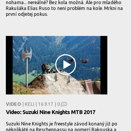
nohama... nereálné? Bez kola možná. Ale pro mladého
Rakušáka Elias Ruso to není problém na kole. Mrkni na
první odjetej pokus.
VIDEO
| KELI | 16.9.17 |
0
Video: Suzuki Nine Knights MTB 2017
Suzuki Nine Knights je freestyle závod konaný již po
několikáté na Reschenpassu na pomezí Rakouska a