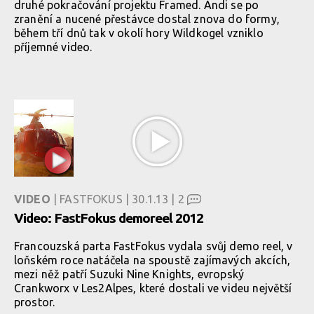
druhé pokračování projektu Framed. Andi se po
zranění a nucené přestávce dostal znova do formy,
během tří dnů tak v okolí hory Wildkogel vzniklo
příjemné video.
VIDEO
| FASTFOKUS | 30.1.13 |
2
Video: FastFokus demoreel 2012
Francouzská parta FastFokus vydala svůj demo reel, v
loňském roce natáčela na spoustě zajímavých akcích,
mezi něž patří Suzuki Nine Knights, evropský
Crankworx v Les2Alpes, které dostali ve videu největší
prostor.