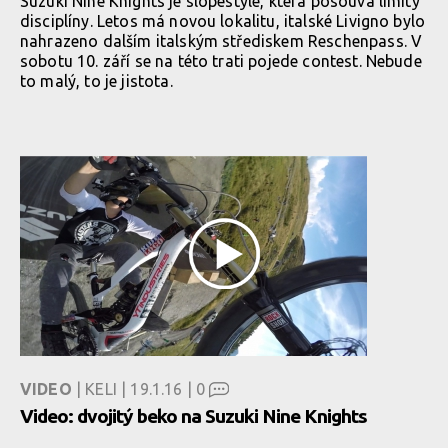
Suzuki Nine Knights je slopestyle, která posouvá limity
disciplíny. Letos má novou lokalitu, italské Livigno bylo
nahrazeno dalším italským střediskem Reschenpass. V
sobotu 10. září se na této trati pojede contest. Nebude
to malý, to je jistota.
VIDEO
| KELI | 19.1.16 |
0
Video: dvojitý beko na Suzuki Nine Knights