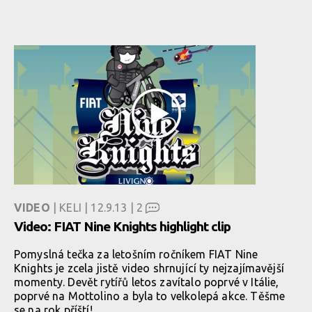
VIDEO
| KELI | 12.9.13 |
2
Video: FIAT Nine Knights highlight clip
Pomyslná tečka za letošním ročníkem FIAT Nine
Knights je zcela jistě video shrnující ty nejzajímavější
momenty. Devět rytířů letos zavítalo poprvé v Itálie,
poprvé na Mottolino a byla to velkolepá akce. Těšme
se na rok příští!