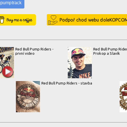
pumptrack
Buy Me a Coffee
Podpoř chod webu doleKOPCO
Red Bull Pump Riders -
Red Bull Pump Rider
první video
Prokop a Slavík
Red Bull Pump Riders - stavba