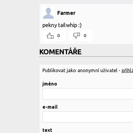
Farmer
pekny tailwhip :)
0
0
KOMENTÁŘE
Publikovat jako anonymní uživatel -
přihl
jméno
e-mail
text