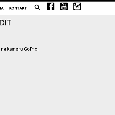
MA
KONTAKT
DIT
é na kameru GoPro.