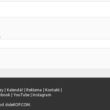
m
zy
|
Kalendář
|
Reklama
|
Kontakt
|
ebook
|
YouTube
|
Instagram
 od doleKOP.COM.