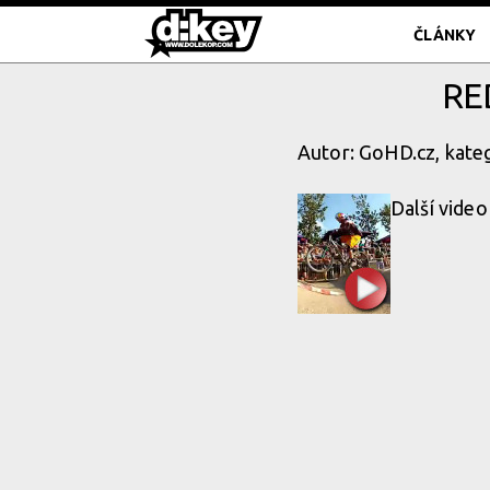
ČLÁNKY
RE
Autor: GoHD.cz, kate
Další video