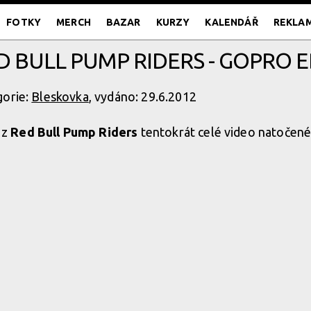
FOTKY
MERCH
BAZAR
KURZY
KALENDÁŘ
REKLA
D BULL PUMP RIDERS - GOPRO E
gorie:
Bleskovka
, vydáno: 29.6.2012
 z
Red Bull Pump Riders
tentokrát celé video natočen