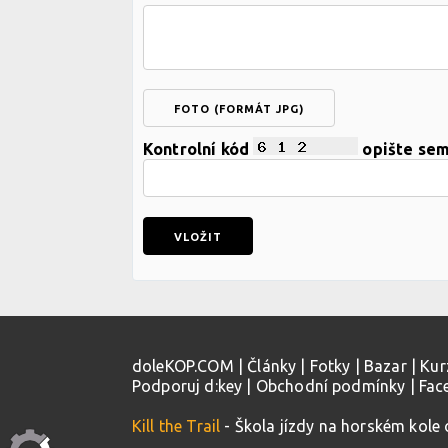
FOTO (FORMÁT JPG)
Kontrolní kód
opište se
doleKOP.COM
|
Články
|
Fotky
|
Bazar
|
Kur
Podporuj d:key
|
Obchodní podmínky
|
Fac
Kill the Trail
- Škola jízdy na horském kole