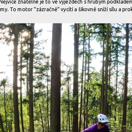
ě. Nejvíce znatelné je to ve výjezdech s hrubým podklade
y. To motor "zázračně" vycítí a šikovně sníží sílu a pro
předchozí generací, 85 Nm kroutící
Zásadní změnou u nové generace
moc 340%.
měla tři, vepředu, vzadu a naho
předchozí generací, 85 Nm kroutící
Zásadní změnou u nové generace
moc 340%.
měla tři, vepředu, vzadu a naho
předchozí generací, 85 Nm kroutící
Zásadní změnou u nové generace
moc 340%.
měla tři, vepředu, vzadu a naho
předchozí generací, 85 Nm kroutící
Zásadní změnou u nové generace
moc 340%.
měla tři, vepředu, vzadu a naho