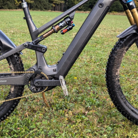
a neoznačeném celokarbonovém rámu
Strávili jsme spolu tři dny ježděn
a neoznačeném celokarbonovém rámu
Strávili jsme spolu tři dny ježděn
a neoznačeném celokarbonovém rámu
Strávili jsme spolu tři dny ježděn
a neoznačeném celokarbonovém rámu
Strávili jsme spolu tři dny ježděn
a neoznačeném celokarbonovém rámu
Strávili jsme spolu tři dny ježděn
a neoznačeném celokarbonovém rámu
Strávili jsme spolu tři dny ježděn
a neoznačeném celokarbonovém rámu
Strávili jsme spolu tři dny ježděn