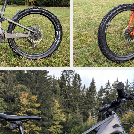
a neoznačeném celokarbonovém rámu
Strávili jsme spolu tři dny ježděn
a neoznačeném celokarbonovém rámu
Strávili jsme spolu tři dny ježděn
a neoznačeném celokarbonovém rámu
Strávili jsme spolu tři dny ježděn