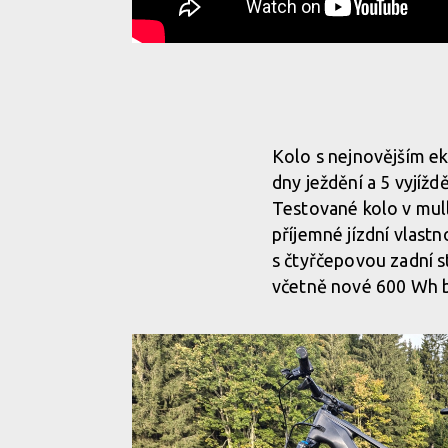
Kolo s nejnovějším e
dny ježdění a 5 vyjížd
Testované kolo v mul
příjemné jízdní vlastn
s čtyřčepovou zadní 
včetně nové 600 Wh b