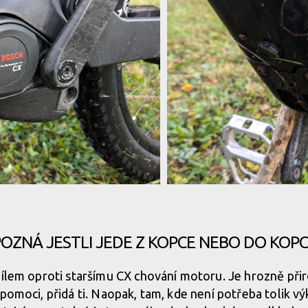
mm zdvihu
mm zdvihu
mm zdvihu
mm zdvihu
předchozí generací, 85 Nm kroutící
Zásadní změnou u nové generace
moc 340%.
měla tři, vepředu, vzadu a naho
OZNÁ JESTLI JEDE Z KOPCE NEBO DO KOP
předchozí generací, 85 Nm kroutící
Zásadní změnou u nové generace
dílem oproti staršímu CX chování motoru. Je hrozně při
moc 340%.
měla tři, vepředu, vzadu a naho
 pomoci, přidá ti. Naopak, tam, kde není potřeba tolik v