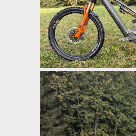
Testované kolo v mullet setupu kol postavené n
Testované kolo v mullet setupu kol postavené n
Testované kolo v mullet setupu kol postavené n