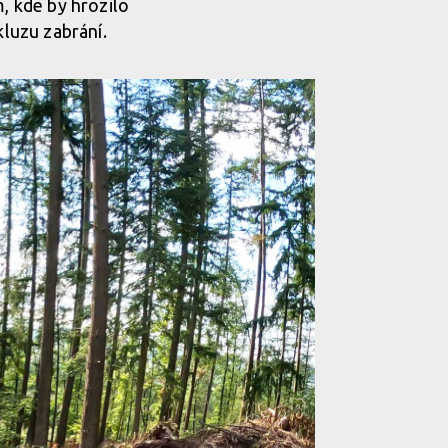
m, kde by hrozilo
kluzu zabrání.
 motoru jsou nové montážní body, 4. generace
ře, pětka má dva, jen vepředu a vzadu
 motoru jsou nové montážní body, 4. generace
ře, pětka má dva, jen vepředu a vzadu
 motoru jsou nové montážní body, 4. generace
ře, pětka má dva, jen vepředu a vzadu
 motoru jsou nové montážní body, 4. generace
ře, pětka má dva, jen vepředu a vzadu