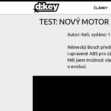
ČLÁNKY
TEST: NOVÝ MOTOR
Autor: Keli, vydáno: 
Německý Bosch předst
i upravené ABS pro zá
Měl jsem možnost vše 
o evoluci.