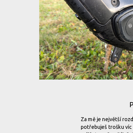
Testovací stroj na plně karbonovém rámu se 160 
Testovací stroj na plně karbonovém rámu se 160 
Testovací stroj na plně karbonovém rámu se 160 
Testovací stroj na plně karbonovém rámu se 160 
Parametricky je 5. generace zcela totožná se svou 
moment, 600 W špičkový výkon a maximální dopo
P
Parametricky je 5. generace zcela totožná se svou 
Za mě je největší roz
moment, 600 W špičkový výkon a maximální dopo
potřebuješ trošku víc