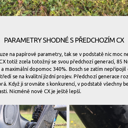
mm zdvihu
PARAMETRY SHODNÉ S PŘEDCHOZÍM CX
mm zdvihu
uze na papírové parametry, tak se v podstatě nic moc n
CX totiž zcela totožný se svou předchozí generací, 85 
mm zdvihu
 a maximální dopomoc 340%. Bosch se zatím nepřipojil
středí se na kvalitní jízdní projev. Předchozí generace 
mm zdvihu
rá. Když ji srovnáte s konkurencí, v podstatě všechny b
asti. Nicméně nové CX je ještě lepší.
mm zdvihu
mm zdvihu