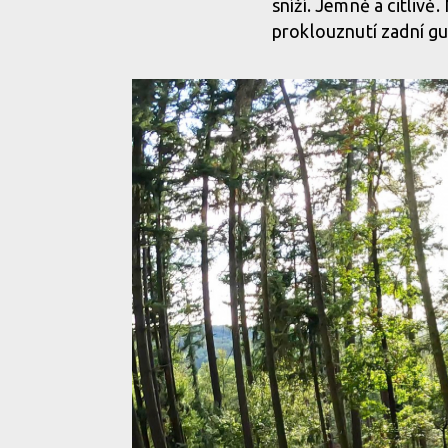
sníží. Jemně a citliv
proklouznutí zadní gum
Parametricky je 5. generace zcela totožná se svou 
moment, 600 W špičkový výkon a maximální dopo
Parametricky je 5. generace zcela totožná se svou 
moment, 600 W špičkový výkon a maximální dopo
Parametricky je 5. generace zcela totožná se svou 
moment, 600 W špičkový výkon a maximální dopo
Parametricky je 5. generace zcela totožná se svou 
moment, 600 W špičkový výkon a maximální dopo