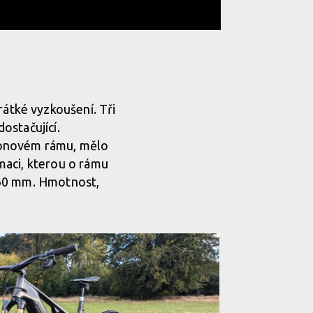
átké vyzkoušení. Tři
dostačující.
bonovém rámu, mělo
rmaci, kterou o rámu
160 mm. Hmotnost,