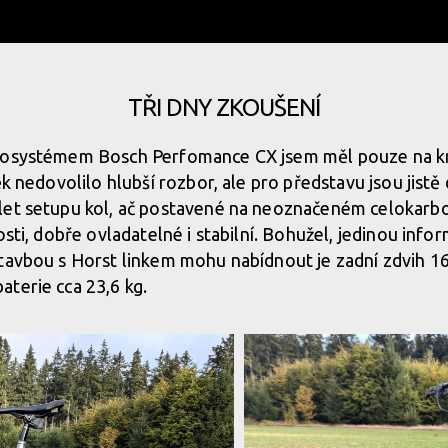
TŘI DNY ZKOUŠENÍ
kosystémem Bosch Perfomance CX jsem měl pouze na kr
ěk nedovolilo hlubší rozbor, ale pro představu jsou jistě 
let setupu kol, ač postavené na neoznačeném celokar
osti, dobře ovladatelné i stabilní. Bohužel, jedinou info
stavbou s Horst linkem mohu nabídnout je zadní zdvih 
aterie cca 23,6 kg.