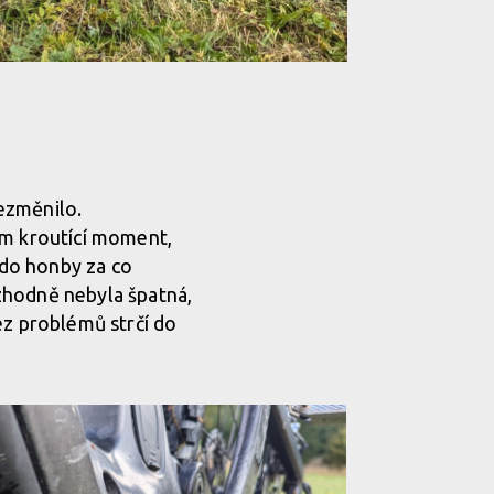
ezměnilo.
Nm kroutící moment,
 do honby za co
rozhodně nebyla špatná,
ez problémů strčí do