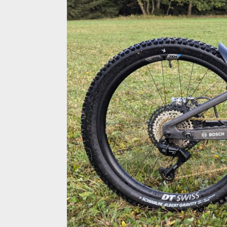
Testované kolo v mullet setupu kol postavené n
Testované kolo v mullet setupu kol postavené n
Testované kolo v mullet setupu kol postavené n
Testované kolo v mullet setupu kol postavené n
Testované kolo v mullet setupu kol postavené n
Testované kolo v mullet setupu kol postavené n
Testované kolo v mullet setupu kol postavené n