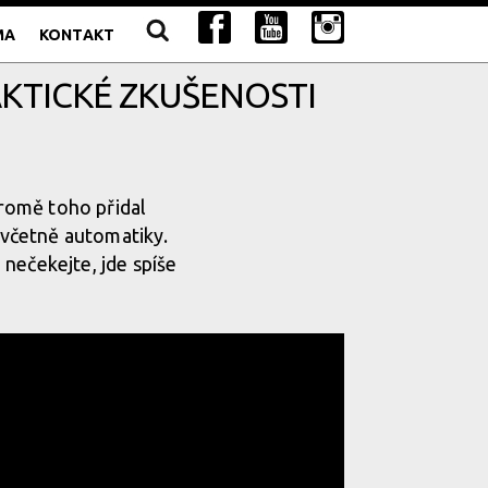
MA
KONTAKT
KTICKÉ ZKUŠENOSTI
romě toho přidal
í včetně automatiky.
nečekejte, jde spíše