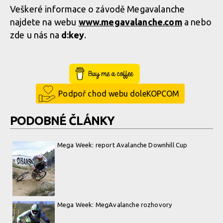
Veškeré informace o závodě Megavalanche
najdete na webu
www.megavalanche.com
a nebo
zde u nás na
d:key
.
Buy Me a Coffee
Podpoř chod webu doleKOPCOM
PODOBNÉ ČLÁNKY
Mega Week: report Avalanche Downhill Cup
Mega Week: MegAvalanche rozhovory