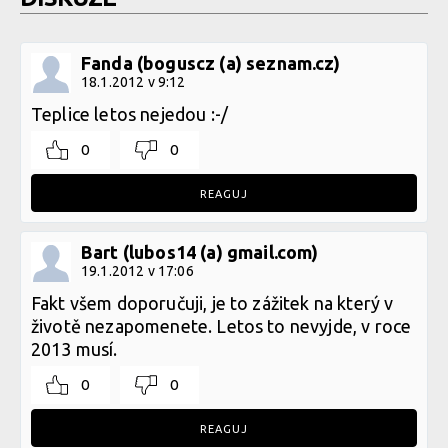
Fanda (boguscz (a) seznam.cz)
18.1.2012 v 9:12
Teplice letos nejedou :-/
0
0
REAGUJ
Bart (lubos14 (a) gmail.com)
19.1.2012 v 17:06
Fakt všem doporučuji, je to zážitek na který v
životě nezapomenete. Letos to nevyjde, v roce
2013 musí.
0
0
REAGUJ