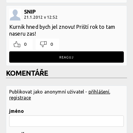
SNIP
21.1.2012 v 12:52
Kurnik hned bych jel znovu! Priští rok to tam
naseru zas!
0
0
REAGUJ
KOMENTÁŘE
Publikovat jako anonymní uživatel -
přihlášení
,
registrace
jméno