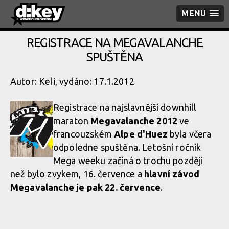
MENU
REGISTRACE NA MEGAVALANCHE
SPUŠTĚNA
Autor: Keli, vydáno: 17.1.2012
Registrace na najslavnější downhill
maraton
Megavalanche 2012
ve
francouzském
Alpe d'Huez
byla včera
odpoledne spuštěna. Letošní ročník
Mega weeku začíná o trochu později
než bylo zvykem, 16. července a
hlavní závod
Megavalanche je pak 22. července
.