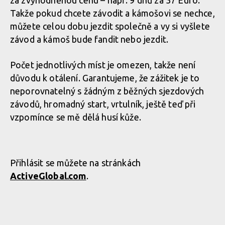
za zvýhodněnou cenu – např. 9 dnů za 37 Euro.
Takže pokud chcete závodit a kámošovi se nechce,
můžete celou dobu jezdit společně a vy si vyšlete
závod a kámoš bude fandit nebo jezdit.
Počet jednotlivých míst je omezen, takže není
důvodu k otálení. Garantujeme, že zážitek je to
neporovnatelný s žádným z běžných sjezdových
závodů, hromadný start, vrtulník, ještě teď při
vzpomínce se mě dělá husí kůže.
Přihlásit se můžete na stránkách
ActiveGlobal.com
.