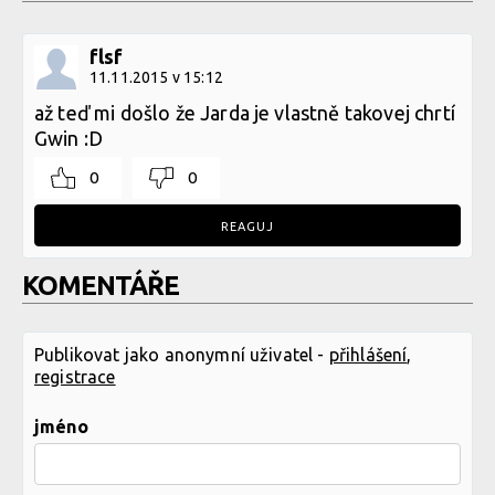
flsf
11.11.2015 v 15:12
až teď mi došlo že Jarda je vlastně takovej chrtí
Gwin :D
0
0
REAGUJ
KOMENTÁŘE
Publikovat jako anonymní uživatel -
přihlášení
,
registrace
jméno