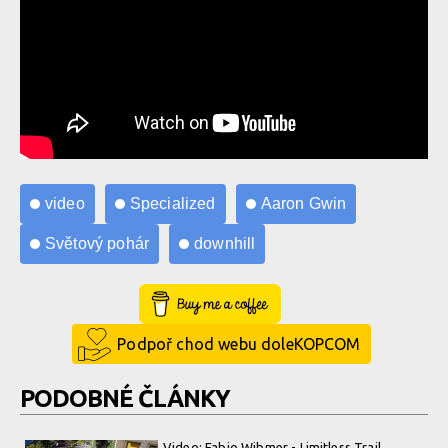
video
Specialized
Aaron Gwin
Světový pohár
downhill
Buy Me a Coffee
Podpoř chod webu doleKOPCOM
PODOBNÉ ČLÁNKY
Video: Fabio Wibmer - Limitless Trail