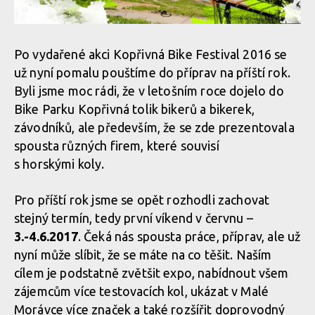
Po vydařené akci Kopřivná Bike Festival 2016 se
už nyní pomalu pouštíme do příprav na příští rok.
Byli jsme moc rádi, že v letošním roce dojelo do
Bike Parku Kopřivná tolik bikerů a bikerek,
závodníků, ale především, že se zde prezentovala
spousta různých firem, které souvisí
s horskými koly.
Pro příští rok jsme se opět rozhodli zachovat
stejný termín, tedy první víkend v červnu –
3.-4.6.2017
. Čeká nás spousta práce, příprav, ale už
nyní může slíbit, že se máte na co těšit. Naším
cílem je podstatně zvětšit expo, nabídnout všem
zájemcům více testovacích kol, ukázat v Malé
Morávce více značek a také rozšířit doprovodný