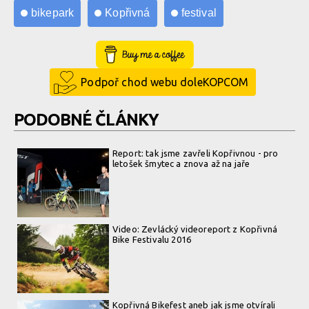
bikepark
Kopřivná
festival
Buy Me a Coffee
Podpoř chod webu doleKOPCOM
PODOBNÉ ČLÁNKY
Report: tak jsme zavřeli Kopřivnou - pro
letošek šmytec a znova až na jaře
Video: Zevlácký videoreport z Kopřivná
Bike Festivalu 2016
Kopřivná Bikefest aneb jak jsme otvírali