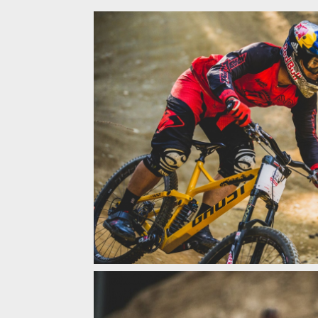
Tomáš Slavík přiváží zlato a stříbro z Crankworx