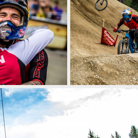
Tomáš Slavík přiváží zlato a stříb
Tomáš Slavík přiváží zlato a stříb