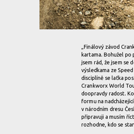
Tomáš Slavík přiváží zlato a stříbro z Crankworx
„Finálový závod Crank
kartama. Bohužel po p
Tomáš Slavík přiváží zlato a stříbro z Crankworx
jsem rád, že jsem se 
výsledkama ze Speed N
disciplíně se laťka p
Crankworx World Tour
doopravdy radost. Kon
formu na nadcházející
v národním dresu Česk
připravuji a musím říc
rozhodne, kdo se sta