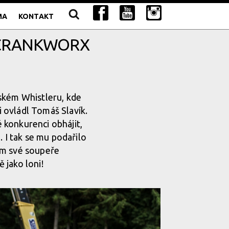
MA
KONTAKT
Z CRANKWORX
dském Whistleru, kde
i ovládl Tomáš Slavík.
 konkurenci obhájit,
. I tak se mu podařilo
om své soupeře
 jako loni!