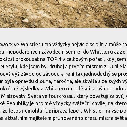
worx ve Whistleru má vždycky nejvíc disciplín a může ta
ár nepodařených závodech jsem jel do Whistleru až ze 
dokázal prokousat na TOP 4 v celkovým pořadí, kdy jsem
 Stylu, kde jsem byl druhej a prvním místem z Dual Sl
osouvá výš závod od závodu a není tak jednoduchý se pro
 byla opravdu dlouhá, náročná, ale skvělá a ze svých 
krétně výsledky z Whistleru mi udělali strašnou radost 
 Mistrovství Světa ve fourcrossu, který považuji za svůj
é Republiky je pro mě vždycky sváteční chvíle, na kter
t, že letos nemohla jít příprava lépe a Whistler mi vše po
ne aktuálním majitelem pruhovaného dresu mistra svět