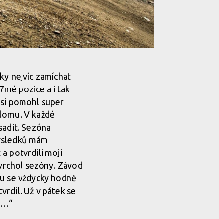
ky nejvíc zamíchat
7mé pozice a i tak
 si pomohl super
alomu. V každé
sadit. Sezóna
výsledků mám
a potvrdili moji
 vrchol sezóny. Závod
ou se vždycky hodně
tvrdil. Už v pátek se
a…“