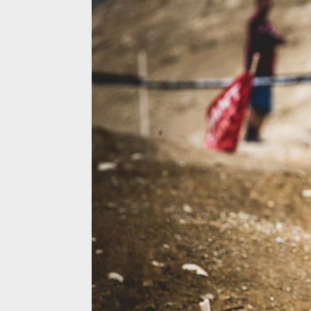
Tomáš Slavík přiváží zlato a stříbro z Crankworx