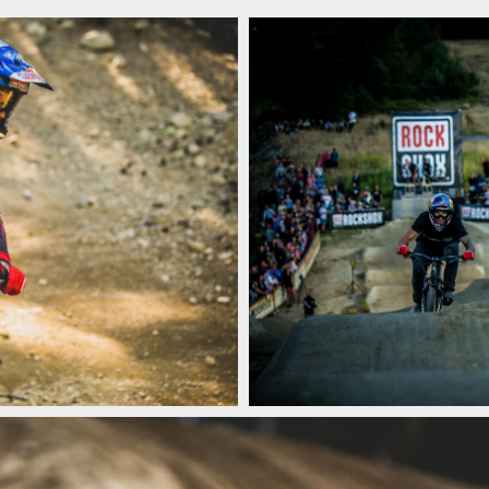
Tomáš Slavík přiváží zlato a stříb