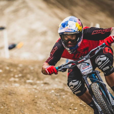
Tomáš Slavík přiváží zlato a stříb