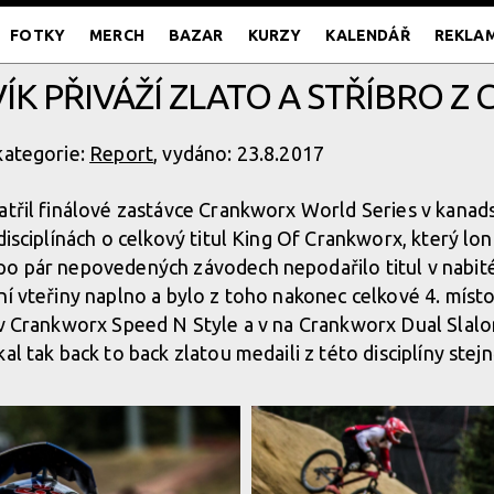
FOTKY
MERCH
BAZAR
KURZY
KALENDÁŘ
REKLA
ÍK PŘIVÁŽÍ ZLATO A STŘÍBRO 
kategorie:
Report
, vydáno: 23.8.2017
atřil finálové zastávce Crankworx World Series v kana
disciplínách o celkový titul King Of Crankworx, který lon
o pár nepovedených závodech nepodařilo titul v nabité
ní vteřiny naplno a bylo z toho nakonec celkové 4. místo
o v Crankworx Speed N Style a v na Crankworx Dual Slal
al tak back to back zlatou medaili z této disciplíny stejně