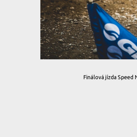
Tomáš Slavík přiváží zlato a stříbro z Crankworx
Finálová jízda Speed 
Tomáš Slavík přiváží zlato a stříbro z Crankworx