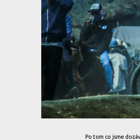
Video: Matěj Charvát - Volcano mission: Mount B
Po tom co jsme dozáv