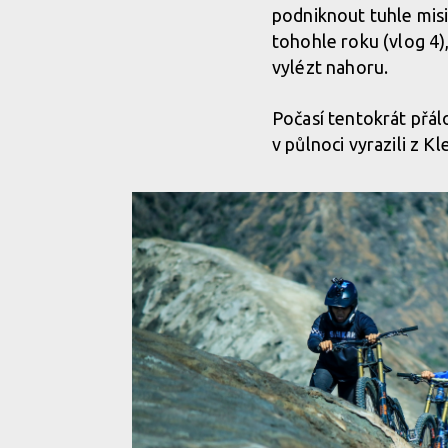
podniknout tuhle mis
Video: Matěj Charvát - Volcano mission: Mount B
tohohle roku (vlog 4)
vylézt nahoru.
Počasí tentokrát přálo
v půlnoci vyrazili z K