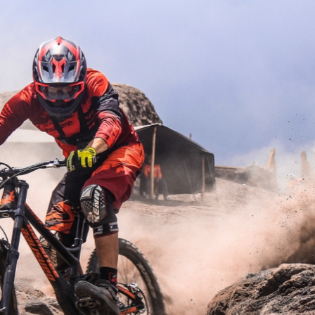
ROMO
Video: Matěj Charvát - Vo
ROMO
Video: Matěj Charvát - Vo