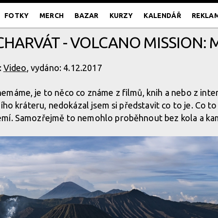
FOTKY
MERCH
BAZAR
KURZY
KALENDÁŘ
REKLA
 CHARVÁT - VOLCANO MISSION
:
Video
, vydáno: 4.12.2017
emáme, je to něco co známe z filmů, knih a nebo z inte
ho kráteru, nedokázal jsem si představit co to je. Co to j
emí. Samozřejmě to nemohlo proběhnout bez kola a ka