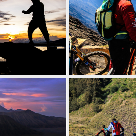
ROMO
Video: Matěj Charvát - Volcano m
ROMO
Video: Matěj Charvát - Volcano m