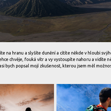
žíte na hranu a slyšíte dunění a cítíte někde v hloubi svý
ehce chvěje, fouká vítr a vy vystoupíte nahoru a vidíte ně
asi bych popsal mojí zkušenost, kterou jsem měl možnos