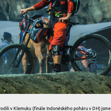
ROMO
odili v Klemuku (finále Indonéského poháru v DH) jsme