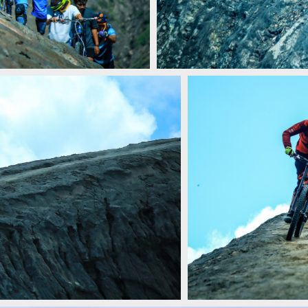
ROMO
Video: Matěj Charvát - Volcano m
ROMO
Video: Matěj Charvát - Volcano m