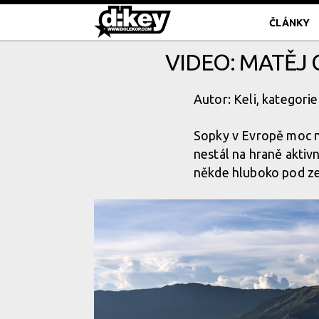
ČLÁNKY
VIDEO: MATĚJ
Autor: Keli, kategorie
Sopky v Evropě moc n
nestál na hraně aktivní
někde hluboko pod z