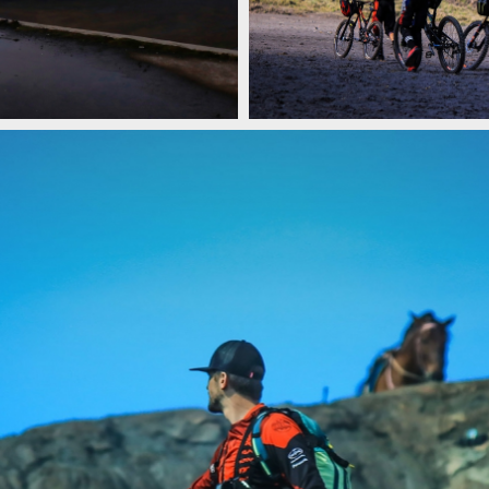
ROMO
Video: Matěj Charvát - Volcano m
ROMO
Video: Matěj Charvát - Volcano m