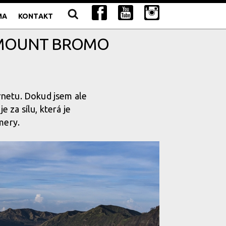
MA
KONTAKT
: MOUNT BROMO
rnetu. Dokud jsem ale
e za sílu, která je
mery.