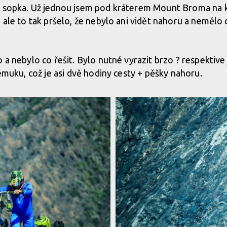
i sopka. Už jednou jsem pod kráterem Mount Broma na k
ROMO
, ale to tak pršelo, že nebylo ani vidět nahoru a nemělo
 a nebylo co řešit. Bylo nutné vyrazit brzo ? respektive 
lemuku, což je asi dvě hodiny cesty + pěšky nahoru.