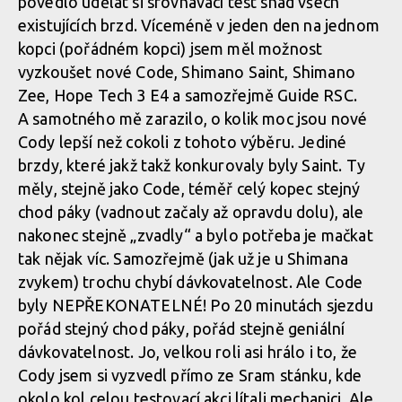
povedlo udělat si srovnávací test snad všech
existujících brzd. Víceméně v jeden den na jednom
kopci (pořádném kopci) jsem měl možnost
Test: Commencal Meta TR V4.2
vyzkoušet nové Code, Shimano Saint, Shimano
Zee, Hope Tech 3 E4 a samozřejmě Guide RSC.
Test: Commencal Meta TR V4.2
A samotného mě zarazilo, o kolik moc jsou nové
Cody lepší než cokoli z tohoto výběru. Jediné
brzdy, které jakž takž konkurovaly byly Saint. Ty
měly, stejně jako Code, téměř celý kopec stejný
chod páky (vadnout začaly až opravdu dolu), ale
nakonec stejně „zvadly“ a bylo potřeba je mačkat
tak nějak víc. Samozřejmě (jak už je u Shimana
zvykem) trochu chybí dávkovatelnost. Ale Code
byly NEPŘEKONATELNÉ! Po 20 minutách sjezdu
pořád stejný chod páky, pořád stejně geniální
dávkovatelnost. Jo, velkou roli asi hrálo i to, že
Cody jsem si vyzvedl přímo ze Sram stánku, kde
okolo kol celou testovací akci lítali mechanici. Ale