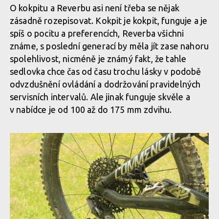
O kokpitu a Reverbu asi není třeba se nějak
Test: Commencal Meta TR V4.2
zásadně rozepisovat. Kokpit je kokpit, funguje a je
spíš o pocitu a preferencích, Reverba všichni
Test: Commencal Meta TR V4.2
známe, s poslední generací by měla jít zase nahoru
spolehlivost, nicméně je známý fakt, že tahle
sedlovka chce čas od času trochu lásky v podobě
odvzdušnění ovládání a dodržování pravidelných
servisních intervalů. Ale jinak funguje skvěle a
v nabídce je od 100 až do 175 mm zdvihu.