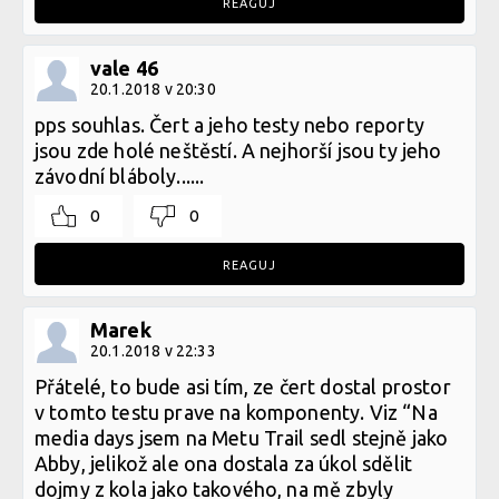
REAGUJ
vale 46
20.1.2018 v 20:30
pps souhlas. Čert a jeho testy nebo reporty
jsou zde holé neštěstí. A nejhorší jsou ty jeho
závodní bláboly......
0
0
REAGUJ
Marek
20.1.2018 v 22:33
Přátelé, to bude asi tím, ze čert dostal prostor
v tomto testu prave na komponenty. Viz “Na
media days jsem na Metu Trail sedl stejně jako
Abby, jelikož ale ona dostala za úkol sdělit
dojmy z kola jako takového, na mě zbyly