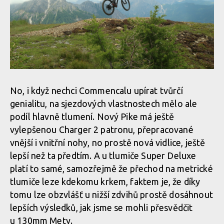
No, i když nechci Commencalu upírat tvůrčí
genialitu, na sjezdových vlastnostech mělo ale
podíl hlavně tlumení. Nový Pike má ještě
vylepšenou Charger 2 patronu, přepracované
vnější i vnitřní nohy, no prostě nová vidlice, ještě
lepší než ta předtím. A u tlumiče Super Deluxe
platí to samé, samozřejmě že přechod na metrické
tlumiče leze kdekomu krkem, faktem je, že díky
tomu lze obzvlášť u nižší zdvihů prostě dosáhnout
lepších výsledků, jak jsme se mohli přesvědčit
u 130mm Mety.