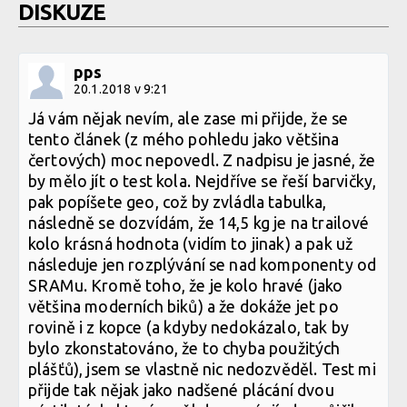
DISKUZE
pps
20.1.2018 v 9:21
Já vám nějak nevím, ale zase mi přijde, že se
tento článek (z mého pohledu jako většina
čertových) moc nepovedl. Z nadpisu je jasné, že
by mělo jít o test kola. Nejdříve se řeší barvičky,
pak popíšete geo, což by zvládla tabulka,
následně se dozvídám, že 14,5 kg je na trailové
kolo krásná hodnota (vidím to jinak) a pak už
následuje jen rozplývání se nad komponenty od
SRAMu. Kromě toho, že je kolo hravé (jako
většina moderních biků) a že dokáže jet po
rovině i z kopce (a kdyby nedokázalo, tak by
bylo zkonstatováno, že to chyba použitých
plášťů), jsem se vlastně nic nedozvěděl. Test mi
přijde tak nějak jako nadšené plácání dvou