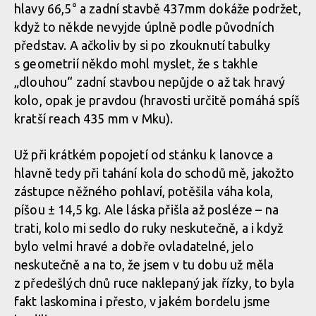
hlavy 66,5° a zadní stavbě 437mm dokáže podržet,
když to někde nevyjde úplně podle původních
představ. A ačkoliv by si po zkouknutí tabulky
s geometrií někdo mohl myslet, že s takhle
„dlouhou“ zadní stavbou nepůjde o až tak hravý
kolo, opak je pravdou (hravosti určitě pomáhá spíš
kratší reach 435 mm v Mku).
Už při krátkém popojetí od stánku k lanovce a
hlavně tedy při tahání kola do schodů mě, jakožto
zástupce něžného pohlaví, potěšila váha kola,
píšou ± 14,5 kg. Ale láska přišla až posléze – na
trati, kolo mi sedlo do ruky neskutečně, a i když
bylo velmi hravé a dobře ovladatelné, jelo
neskutečně a na to, že jsem v tu dobu už měla
z předešlých dnů ruce naklepaný jak řízky, to byla
fakt laskomina i přesto, v jakém bordelu jsme