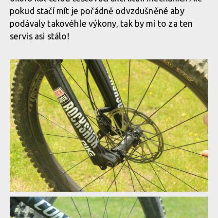
pokud stačí mít je pořádně odvzdušněné aby
podávaly takovéhle výkony, tak by mi to za ten
servis asi stálo!
Test: Commencal Meta TR V4.2