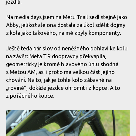
jezdili.
Na media days jsem na Metu Trail sedl stejně jako
Abby, jelikož ale ona dostala za úkol sdělit dojmy
z kola jako takového, na mě zbyly komponenty.
Ještě teda pár slov od neněžného pohlaví ke kolu
na závěr: Meta TR doopravdy překvapila,
geometricky je kromě hlavového úhlu shodná
s Metou AM, asi i proto má velkou část jejího
chování. Na to, jak je tohle kolo zábavné na
„rovině“, dokáže jezdce ohromit i z kopce. A to
z pořádného kopce.