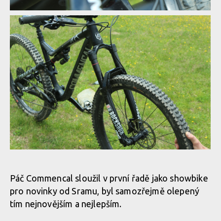
Test: Commencal Meta TR V4.2
Test: Commencal Meta TR V4.2
Test: Commencal Meta TR V4.2
Test: Commencal Meta TR V4.2
Test: Commencal Meta TR V4.2
Páč Commencal sloužil v první řadě jako showbike
pro novinky od Sramu, byl samozřejmě olepený
Test: Commencal Meta TR V4.2
tím nejnovějším a nejlepším.