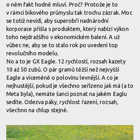
o něm fakt hodně mluví. Proč? Protože je to
Test: Commencal Meta TR V4.2
v rámci bikového průmyslu tak trochu zázrak. Moc
se totiž nevidí, aby superobří nadnárodní
korporace přišla s produktem, který nabízí výkon
Test: Commencal Meta TR V4.2
toho nejdražšího v ekonomickém balení. A už
vůbec ne, aby se to stalo rok po uvedení top
Test: Commencal Meta TR V4.2
revolučního modelu.
No a to je GX Eagle. 12 rychlostí, rozsah kazety
10 až 50 zubů. O pár gramů těžší než nejvyšší
Eagle a víceméně o polovinu levnější. A co je
nejhustější, pokud je všechno seřízeno jak má (a to
Meta byla), nemáte šanci poznat na jakém Eaglu
sedíte. Odezva páky, rychlost řazení, rozsah,
všechno na chlup stejné.