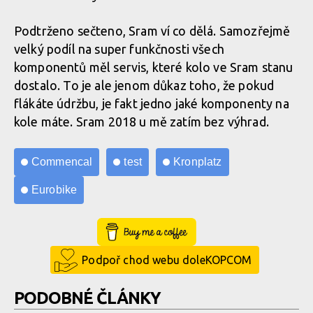
Podtrženo sečteno, Sram ví co dělá. Samozřejmě
velký podíl na super funkčnosti všech
komponentů měl servis, které kolo ve Sram stanu
dostalo. To je ale jenom důkaz toho, že pokud
flákáte údržbu, je fakt jedno jaké komponenty na
kole máte. Sram 2018 u mě zatím bez výhrad.
Commencal
test
Kronplatz
Eurobike
Buy Me a Coffee
Podpoř chod webu doleKOPCOM
PODOBNÉ ČLÁNKY