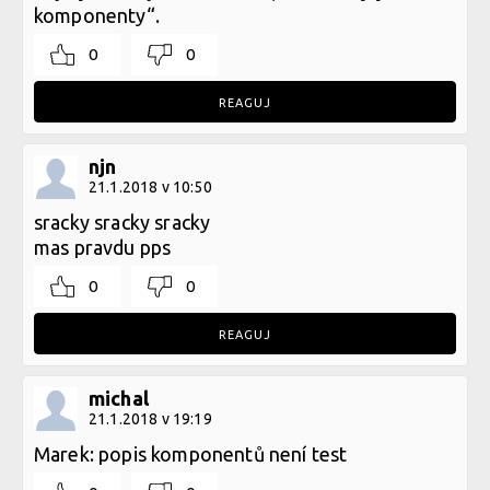
komponenty“.
0
0
REAGUJ
njn
21.1.2018 v 10:50
sracky sracky sracky
mas pravdu pps
0
0
REAGUJ
michal
21.1.2018 v 19:19
Marek: popis komponentů není test