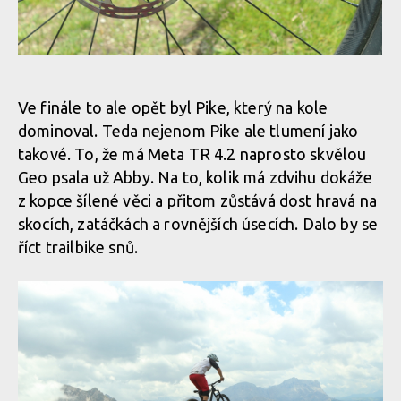
Test: Commencal Meta TR V4.2
Test: Commencal Meta TR V4.2
Ve finále to ale opět byl Pike, který na kole
dominoval. Teda nejenom Pike ale tlumení jako
Test: Commencal Meta TR V4.2
takové. To, že má Meta TR 4.2 naprosto skvělou
Geo psala už Abby. Na to, kolik má zdvihu dokáže
z kopce šílené věci a přitom zůstává dost hravá na
Test: Commencal Meta TR V4.2
skocích, zatáčkách a rovnějších úsecích. Dalo by se
říct trailbike snů.
Test: Commencal Meta TR V4.2