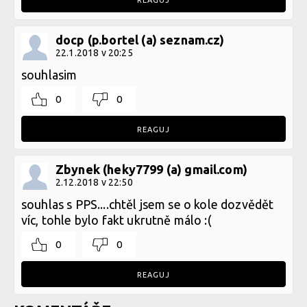
REAGUJ
docp (p.bortel (a) seznam.cz)
22.1.2018 v 20:25
souhlasim
0
0
REAGUJ
Zbynek (heky7799 (a) gmail.com)
2.12.2018 v 22:50
souhlas s PPS....chtěl jsem se o kole dozvědět
víc, tohle bylo fakt ukrutně málo :(
0
0
REAGUJ