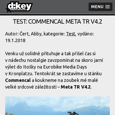
MENU
TEST: COMMENCAL META TR V4.2
Autor: Čert, Abby, kategorie:
Test
, vydáno:
19.1.2018
Venku už solidně přituhuje a tak přišel čas si
v nádechu nostalgie zavzpomínat na skoro jarní
výlet do Itošky na Eurobike Media Days
v Kronplatzu. Tentokrát se zastavíme u stánku
Commencal
a koukneme na zoubek mé malé
velké srdcové záležitosti –
Meta TR V4.2
.