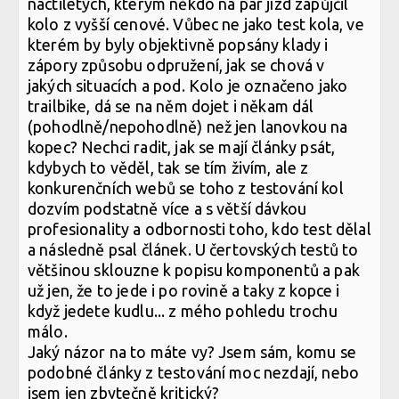
náctiletých, kterým někdo na pár jízd zapůjčil
kolo z vyšší cenové. Vůbec ne jako test kola, ve
kterém by byly objektivně popsány klady i
zápory způsobu odpružení, jak se chová v
jakých situacích a pod. Kolo je označeno jako
trailbike, dá se na něm dojet i někam dál
(pohodlně/nepohodlně) než jen lanovkou na
kopec? Nechci radit, jak se mají články psát,
kdybych to věděl, tak se tím živím, ale z
konkurenčních webů se toho z testování kol
dozvím podstatně více a s větší dávkou
profesionality a odbornosti toho, kdo test dělal
a následně psal článek. U čertovských testů to
většinou sklouzne k popisu komponentů a pak
už jen, že to jede i po rovině a taky z kopce i
když jedete kudlu... z mého pohledu trochu
málo.
Jaký názor na to máte vy? Jsem sám, komu se
podobné články z testování moc nezdají, nebo
jsem jen zbytečně kritický?