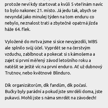
protože neví kdy startovat a kvůli 5 vteřinám navíc
to bylo nakonec 21. místo. Já jedu tak, abych se
nevyndal jako minulej týden na tom enduru co
nebylo, neznalost trati a zbytečně opatrná jízda
háže 64. flek.
Vyloženě do mrtva jsme si sice nevyjezdili, WBS
ale splnilo svůj účel. Vyprdět se na čerstvým
vzduchu, zablbnout a pokecat si s kámošema a
zajet si první měřený závod letošního roku a
natěšit se ještě víc na první enduro. Ať už dubnový
Trutnov, nebo květnové Blinduro.
Dík organizátorům, dík fandům, dík počasí.
Bučky byly parádní a pokud jste smrděli doma, jste
pukavci. Mohli jste s náma smrdět na závodech!