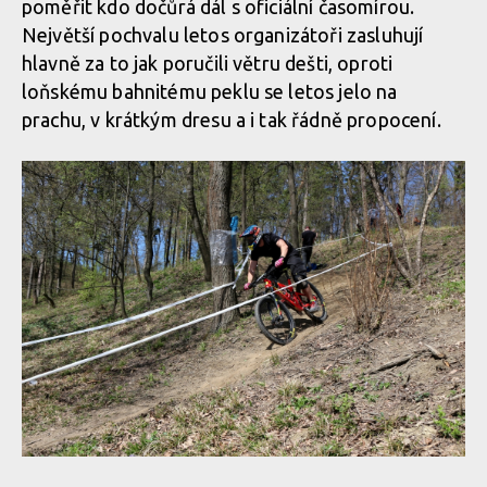
poměřit kdo dočůrá dál s oficiální časomírou.
Největší pochvalu letos organizátoři zasluhují
hlavně za to jak poručili větru dešti, oproti
loňskému bahnitému peklu se letos jelo na
prachu, v krátkým dresu a i tak řádně propocení.