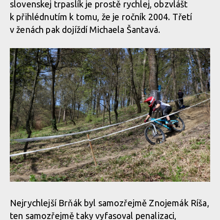
slovenskej trpaslík je prostě rychlej, obzvlášt
k přihlédnutím k tomu, že je ročník 2004. Třetí
v ženách pak dojíždí Michaela Šantavá.
Nejrychlejší Brňák byl samozřejmě Znojemák Ríša,
ten samozřejmě taky vyfasoval penalizaci,