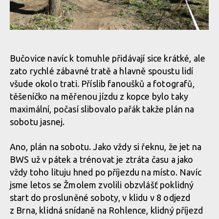
WBS: Bučovice otevřely sezónu woodbajku
Bučovice navíc k tomuhle přidávají sice krátké, ale
zato rychlé zábavné tratě a hlavně spoustu lidí
WBS: Bučovice otevřely sezónu woodbajku
všude okolo trati. Příslib fanoušků a fotografů,
těšeníčko na měřenou jízdu z kopce bylo taky
maximální, počasí slibovalo pařák takže plán na
sobotu jasnej.
Ano, plán na sobotu. Jako vždy si řeknu, že jet na
BWS už v pátek a trénovat je ztráta času a jako
vždy toho lituju hned po příjezdu na místo. Navíc
jsme letos se Žmolem zvolili obzvlášť poklidný
start do prosluněné soboty, v klidu v 8 odjezd
z Brna, klidná snídaně na Rohlence, klidný příjezd