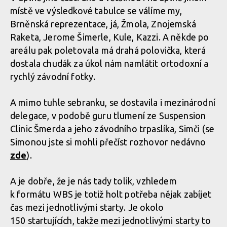
místě ve výsledkové tabulce se válíme my,
WBS: Bučovice otevřely sezónu woodbajku
Brněnská reprezentace, já, Žmola, Znojemská
Raketa, Jerome Šimerle, Kule, Kazzi. A někde po
areálu pak poletovala má drahá polovička, která
dostala chudák za úkol nám namlátit ortodoxní a
rychlý závodní fotky.
A mimo tuhle sebranku, se dostavila i mezinárodní
delegace, v podobě guru tlumení ze Suspension
Clinic Šmerda a jeho závodního trpaslíka, Simči (se
Simonou jste si mohli přečíst rozhovor nedávno
zde
).
A je dobře, že je nás tady tolik, vzhledem
k formátu WBS je totiž holt potřeba nějak zabíjet
čas mezi jednotlivými starty. Je okolo
150 startujících, takže mezi jednotlivými starty to