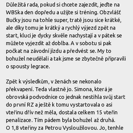
Důležitá rada, pokud si chcete zajezdit, jeďte na
WBSka den dopředu a užijte si tréning. Obzvlášť
Bučky jsou na tohle super, tratě jsou sice krátké,
ale díky tomu je krátký a rychlý výjezd zpět na
start, kluci je dycky skvěle nachystají a v pátek se
můžete vyjezdit až doblba. A v sobotu si pak
počkat na závodní jízdu a předvést se. My to
bohužel neudělali a tak jsme se zbytečně připravili
o spousty legrace.
Zpět k výsledkům, v ženách se nekonalo
překvapení. Teda vlastně jo. Simona, která je
obrovská podvodnice co jednak nestihla svůj start
do první RZ a ještě k tomu vystartovala o asi
vteřinu dřív než měla, dostala celkem 15 vteřin
penalizace. Tím pádem byla bohužel až druhá.
O 1,8 vteřiny za Petrou Vysloužilovou. Jo, tenhle