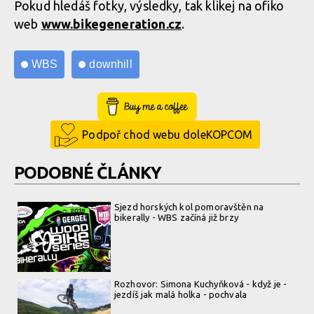
Pokud hledáš fotky, výsledky, tak klikej na ofiko
web
www.bikegeneration.cz
.
WBS
downhill
Buy Me a Coffee
Podpoř chod webu doleKOPCOM
PODOBNÉ ČLÁNKY
Sjezd horských kol pomoravštěn na
bikerally - WBS začíná již brzy
Rozhovor: Simona Kuchyňková - když je -
jezdíš jak malá holka - pochvala