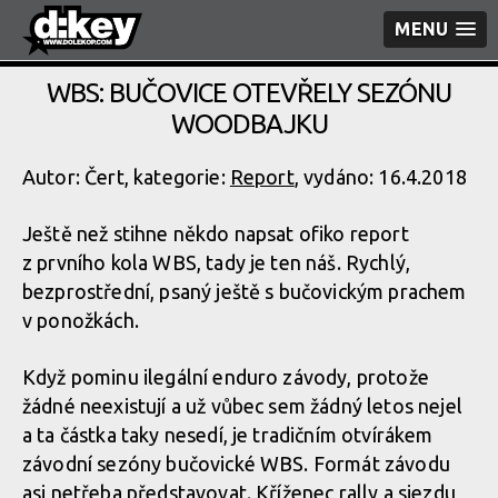
MENU
WBS: BUČOVICE OTEVŘELY SEZÓNU
WOODBAJKU
Autor: Čert, kategorie:
Report
, vydáno: 16.4.2018
Ještě než stihne někdo napsat ofiko report
z prvního kola WBS, tady je ten náš. Rychlý,
bezprostřední, psaný ještě s bučovickým prachem
v ponožkách.
Když pominu ilegální enduro závody, protože
žádné neexistují a už vůbec sem žádný letos nejel
a ta částka taky nesedí, je tradičním otvírákem
závodní sezóny bučovické WBS. Formát závodu
asi netřeba představovat. Kříženec rally a sjezdu