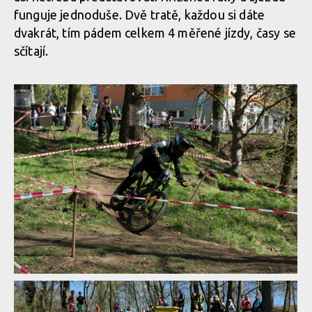
funguje jednoduše. Dvě tratě, každou si dáte
dvakrát, tím pádem celkem 4 měřené jízdy, časy se
sčítají.
WBS: Bučovice otevřely sezónu woodbajku