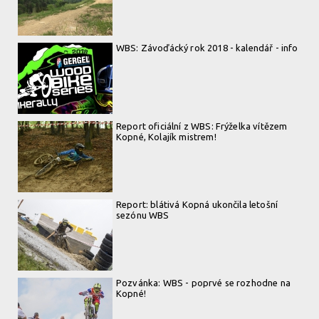
WBS: Závoďácký rok 2018 - kalendář - info
Report oficiální z WBS: Frýželka vítězem
Kopné, Kolajík mistrem!
Report: blátivá Kopná ukončila letošní
sezónu WBS
Pozvánka: WBS - poprvé se rozhodne na
Kopné!