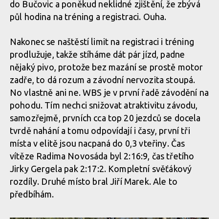
do Bučovic a poněkud neklidné zjištění, že zbývá
půl hodina na tréning a registraci. Ouha.
Nakonec se naštěstí limit na registraci i tréning
prodlužuje, takže stíháme dát pár jízd, padne
nějaký pivo, protože bez mazání se prostě motor
zadře, to dá rozum a závodní nervozita stoupá.
No vlastně ani ne. WBS je v první řadě závodění na
pohodu. Tím nechci snižovat atraktivitu závodu,
samozřejmě, prvních cca top 20 jezdců se docela
tvrdě nahání a tomu odpovídají i časy, první tři
místa v elitě jsou nacpaná do 0,3 vteřiny. Čas
vítěze Radima Novosáda byl 2:16:9, čas třetího
Jirky Gergela pak 2:17:2. Kompletní svěťákový
rozdíly. Druhé místo bral Jiří Marek. Ale to
předbíhám.