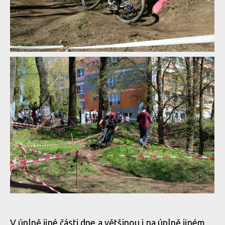
WBS: Bučovice otevřely sezónu woodbajku
WBS: Bučovice otevřely sezónu woodbajku
WBS: Bučovice otevřely sezónu woodbajku
V úplně jiné části dne a většinou i na úplně jiném