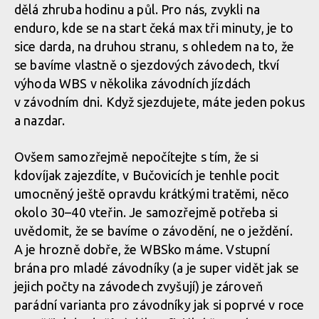
dělá zhruba hodinu a půl. Pro nás, zvykli na
enduro, kde se na start čeká max tři minuty, je to
sice darda, na druhou stranu, s ohledem na to, že
se bavíme vlastně o sjezdových závodech, tkví
výhoda WBS v několika závodních jízdách
v závodním dni. Když sjezdujete, máte jeden pokus
a nazdar.
Ovšem samozřejmě nepočítejte s tím, že si
kdovíjak zajezdíte, v Bučovicích je tenhle pocit
umocněný ještě opravdu krátkými tratěmi, něco
okolo 30–40 vteřin. Je samozřejmě potřeba si
uvědomit, že se bavíme o závodění, ne o ježdění.
A je hrozně dobře, že WBSko máme. Vstupní
brána pro mladé závodníky (a je super vidět jak se
jejich počty na závodech zvyšují) je zároveň
parádní varianta pro závodníky jak si poprvé v roce