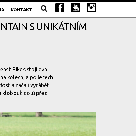
MA
KONTAKT
UNTAIN S UNIKÁTNÍM
east Bikes stojí dva
 na kolech, a po letech
ost a začali vyrábět
 a klobouk dolů před