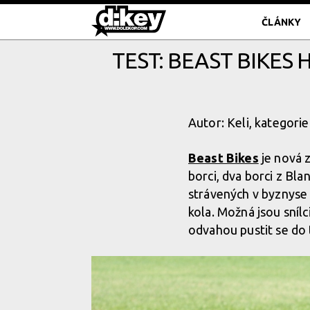
ČLÁNKY
TEST: BEAST BIKES
Autor: Keli, kategorie
Beast Bikes
je nová z
borci, dva borci z Bla
strávených v byznyse 
kola. Možná jsou snílc
odvahou pustit se do