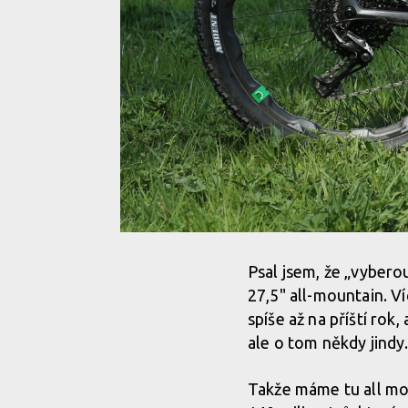
Psal jsem, že „vybero
27,5" all-mountain. Ví
spíše až na příští rok,
ale o tom někdy jindy
Takže máme tu all mo