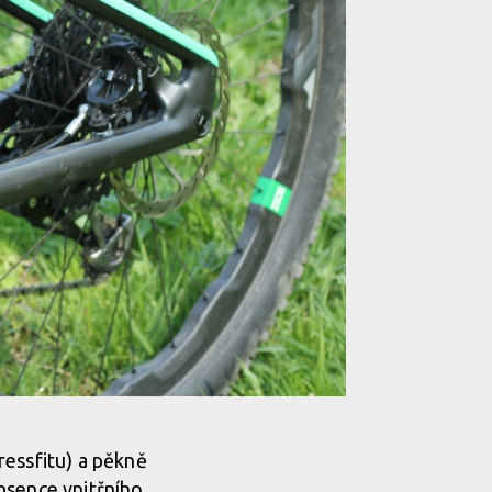
ressfitu) a pěkně
bsence vnitřního