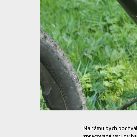
Test: Beast Bikes Hunter - karbonový all mountain
Na rámu bych pochváli
zpracované vstupy had