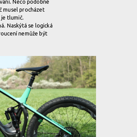
kování. Něco podobné
ič musel procházet
je tlumič.
má. Naskýtá se logická
kroucení nemůže být