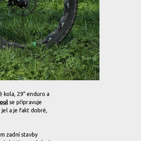
ě kola, 29" enduro a
oul
se připravuje
 jel a je fakt dobré,
em zadní stavby