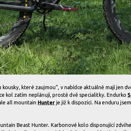
u kousky, které zaujmou“, v nabídce aktuálně mají jen dv
ce kol zatím neplánují, prostě dvě specialitky. Endurko
S
 ale all mountain
Hunter
je již k dispozici. Na enduru jsem
.
untain Beast Hunter. Karbonové kolo disponující zdvih