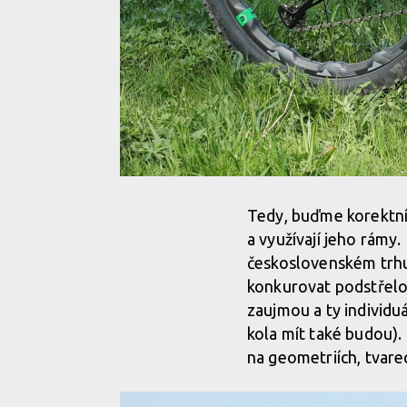
Tedy, buďme korektní,
a využívají jeho rámy.
československém trhu j
konkurovat podstřelov
zaujmou a ty individu
kola mít také budou). 
na geometriích, tvar