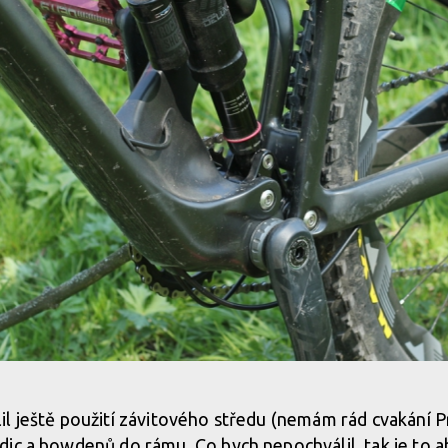
 s unikátním rámem
l ještě použití závitového středu (nemám rád cvakání P
ic a bowdenů do rámu. Co bych nepochválil, tak je to a