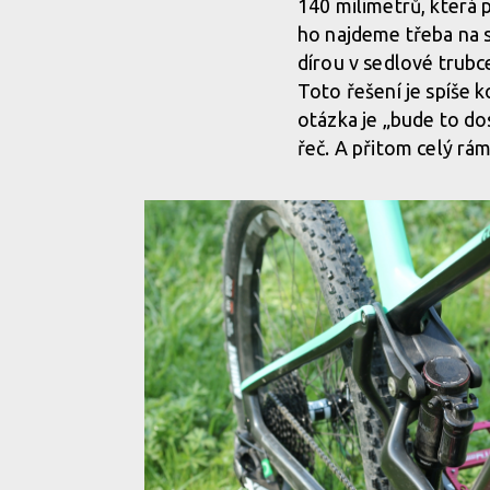
140 milimetrů, která 
ho najdeme třeba na s
dírou v sedlové trubc
Toto řešení je spíše 
otázka je „bude to do
řeč. A přitom celý rá