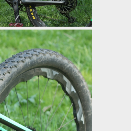
vý all mountain s unikátním rámem
vý all mountain s unikátním rámem
vý all mountain s unikátním rámem
vý all mountain s unikátním rámem