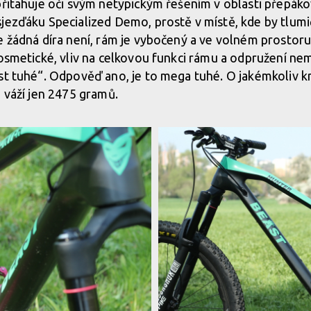
přitahuje oči svým netypickým řešením v oblasti přepá
jezďáku Specialized Demo, prostě v místě, kde by tlum
e žádná díra není, rám je vybočený a ve volném prostoru 
kosmetické, vliv na celkovou funkci rámu a odpružení ne
st tuhé“. Odpověď ano, je to mega tuhé. O jakémkoliv 
m váží jen 2475 gramů.