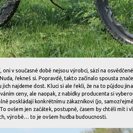
 oni v současné době nejsou výrobci, sází na osvědčen
 Nuda, řekneš si. Popravdě, takto začínalo spousta znače
ich najdeme dost. Kluci si ale řekli, že na to půjdou ji
áním ceny, ale naopak, z nabídky producenta si vybero
álně poskládají konkrétnímu zákazníkovi (jo, samozřejm
To ovšem jen začátek, postupně, časem by chtěli mít i vl
ech, výrobě… to je ovšem hudba budoucnosti.