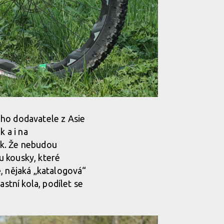
ého dodavatele z Asie
k a i na
nak. Že nebudou
u kousky, které
ě, nějaká „katalogová“
astní kola, podílet se