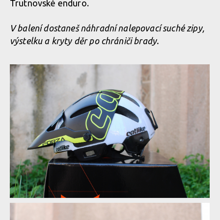
Trutnovské enduro.
V balení dostaneš náhradní nalepovací suché zipy,
výstelku a kryty děr po chrániči brady.
Test: helma Catlike Forza 2.0 - malá helma i integrálka v jedné