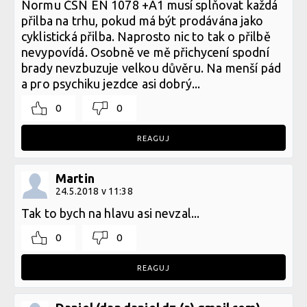
Normu ČSN EN 1078 +A1 musí splňovat každá
přilba na trhu, pokud má být prodávána jako
cyklistická přilba. Naprosto nic to tak o přilbě
nevypovídá. Osobně ve mě přichycení spodní
brady nevzbuzuje velkou důvěru. Na menší pád
a pro psychiku jezdce asi dobrý...
0
0
REAGUJ
Martin
24.5.2018 v 11:38
Tak to bych na hlavu asi nevzal...
0
0
REAGUJ