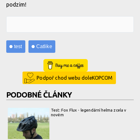
podzim!
test
Catlike
Buy Me a Coffee
Podpoř chod webu doleKOPCOM
PODOBNÉ ČLÁNKY
Test: Fox Flux - legendární helma zcela v
novém