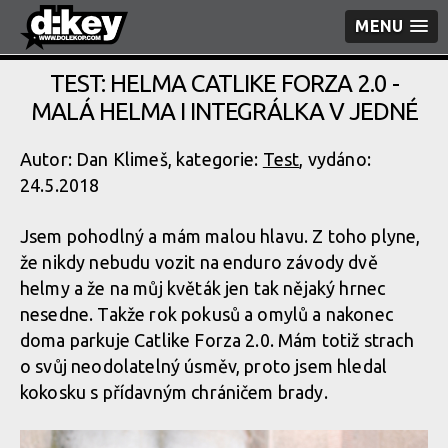
MENU
TEST: HELMA CATLIKE FORZA 2.0 -
MALÁ HELMA I INTEGRÁLKA V JEDNÉ
Autor: Dan Klimeš, kategorie:
Test
, vydáno:
24.5.2018
Jsem pohodlný a mám malou hlavu. Z toho plyne,
že nikdy nebudu vozit na enduro závody dvě
helmy a že na můj květák jen tak nějaký hrnec
nesedne. Takže rok pokusů a omylů a nakonec
doma parkuje Catlike Forza 2.0. Mám totiž strach
o svůj neodolatelný úsměv, proto jsem hledal
kokosku s přídavným chráničem brady.