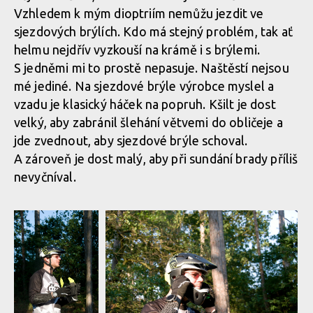
Vzhledem k mým dioptriím nemůžu jezdit ve
sjezdových brýlích. Kdo má stejný problém, tak ať
helmu nejdřív vyzkouší na krámě i s brýlemi.
S jedněmi mi to prostě nepasuje. Naštěstí nejsou
mé jediné. Na sjezdové brýle výrobce myslel a
vzadu je klasický háček na popruh. Kšilt je dost
velký, aby zabránil šlehání větvemi do obličeje a
jde zvednout, aby sjezdové brýle schoval.
A zároveň je dost malý, aby při sundání brady příliš
nevyčníval.