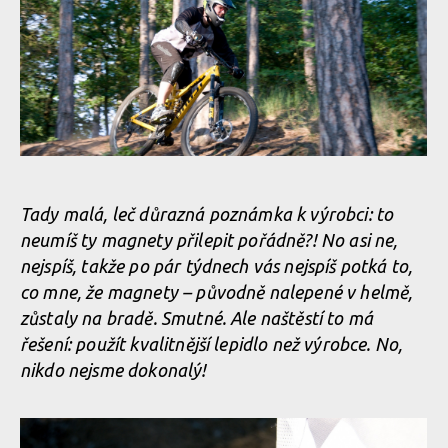
Test: helma Catlike Forza 2.0 - malá helma i integrálka v jedné
Test: helma Catlike Forza 2.0 - malá helma i integrálka v jedné
Test: helma Catlike Forza 2.0 - malá helma i integrálka v jedné
Test: helma Catlike Forza 2.0 - malá helma i integrálka v jedné
Tady malá, leč důrazná poznámka k výrobci: to
neumíš ty magnety přilepit pořádně?! No asi ne,
Test: helma Catlike Forza 2.0 - malá helma i integrálka v jedné
nejspíš, takže po pár týdnech vás nejspíš potká to,
co mne, že magnety – původně nalepené v helmě,
zůstaly na bradě. Smutné. Ale naštěstí to má
Test: helma Catlike Forza 2.0 - malá helma i integrálka v jedné
řešení: použít kvalitnější lepidlo než výrobce. No,
nikdo nejsme dokonalý!
Test: helma Catlike Forza 2.0 - malá helma i integrálka v jedné