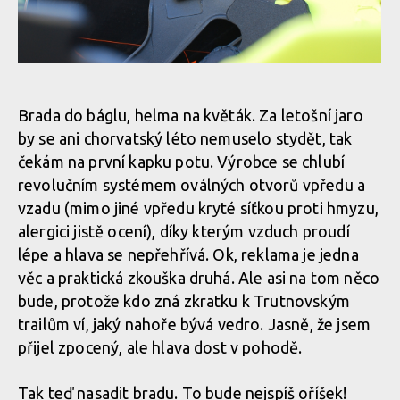
Test: helma Catlike Forza 2.0 - malá helma i integrálka v jedné
Test: helma Catlike Forza 2.0 - malá helma i integrálka v jedné
Test: helma Catlike Forza 2.0 - malá helma i integrálka v jedné
Brada do báglu, helma na květák. Za letošní jaro
by se ani chorvatský léto nemuselo stydět, tak
Test: helma Catlike Forza 2.0 - malá helma i integrálka v jedné
čekám na první kapku potu. Výrobce se chlubí
revolučním systémem oválných otvorů vpředu a
vzadu (mimo jiné vpředu kryté síťkou proti hmyzu,
Test: helma Catlike Forza 2.0 - malá helma i integrálka v jedné
alergici jistě ocení), díky kterým vzduch proudí
lépe a hlava se nepřehřívá. Ok, reklama je jedna
Test: helma Catlike Forza 2.0 - malá helma i integrálka v jedné
věc a praktická zkouška druhá. Ale asi na tom něco
bude, protože kdo zná zkratku k Trutnovským
trailům ví, jaký nahoře bývá vedro. Jasně, že jsem
Test: helma Catlike Forza 2.0 - malá helma i integrálka v jedné
přijel zpocený, ale hlava dost v pohodě.
Tak teď nasadit bradu. To bude nejspíš oříšek!