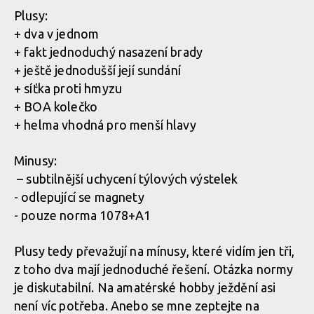
Plusy:
+ dva v jednom
Test: helma Catlike Forza 2.0 - malá helma i integrálka v jedné
+ fakt jednoduchý nasazení brady
+ ještě jednodušší její sundání
+ síťka proti hmyzu
Test: helma Catlike Forza 2.0 - malá helma i integrálka v jedné
+ BOA kolečko
+ helma vhodná pro menší hlavy
Test: helma Catlike Forza 2.0 - malá helma i integrálka v jedné
Minusy:
– subtilnější uchycení týlových výstelek
Test: helma Catlike Forza 2.0 - malá helma i integrálka v jedné
- odlepující se magnety
- pouze norma 1078+A1
Plusy tedy převažují na mínusy, které vidím jen tři,
z toho dva mají jednoduché řešení. Otázka normy
je diskutabilní. Na amatérské hobby ježdění asi
není víc potřeba. Anebo se mne zeptejte na