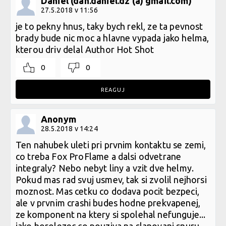
Daniel (dan.daniel.dz (a) gmail.com)
27.5.2018 v 11:56
je to pekny hnus, taky bych rekl, ze ta pevnost
brady bude nic moc a hlavne vypada jako helma,
kterou driv delal Author Hot Shot
0
0
REAGUJ
Anonym
28.5.2018 v 14:24
Ten nahubek uleti pri prvnim kontaktu se zemi,
co treba Fox ProFlame a dalsi odvetrane
integraly? Nebo nebyt liny a vzit dve helmy.
Pokud mas rad svuj usmev, tak si zvolil nejhorsi
moznost. Mas cetku co dodava pocit bezpeci,
ale v prvnim crashi budes hodne prekvapenej,
ze komponent na ktery si spolehal nefunguje...