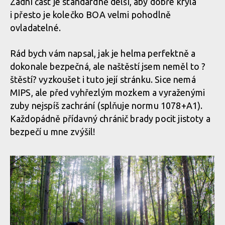
Zadní část je standardně delší, aby dobře kryla
Test: helma
Catlike Forza 2.0
Test: helma Catlike Forza 2.0 - malá helma
i přesto je kolečko BOA velmi pohodlně
Test: helma Catlike Forza 2.0 - malá helma i integrálka v jedné
- malá helma i
i integrálka v jedné
ovladatelné.
integrálka v
jedné
Test: helma Catlike Forza 2.0 - malá helma i integrálka v jedné
Rád bych vám napsal, jak je helma perfektně a
dokonale bezpečná, ale naštěstí jsem neměl to ?
štěstí? vyzkoušet i tuto její stránku. Sice nemá
Test: helma Catlike Forza 2.0 - malá helma i integrálka v jedné
MIPS, ale před vyhřezlým mozkem a vyraženými
Test: helma
zuby nejspíš zachrání (splňuje normu 1078+A1).
Catlike Forza 2.0
Každopádně přídavný chránič brady pocit jistoty a
- malá helma i
integrálka v
bezpečí u mne zvýšil!
jedné
Test: helma
Catlike Forza 2.0
- malá helma i