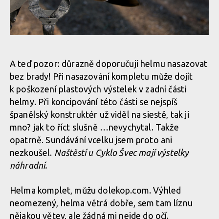
Test: helma Catlike Forza 2.0 - malá helma i integrálka v jedné
Test: helma Catlike Forza 2.0 - malá helma i integrálka v jedné
Test: helma Catlike Forza 2.0 - malá helma i integrálka v jedné
A teď pozor: důrazně doporučuji helmu nasazovat
bez brady! Při nasazování kompletu může dojít
Test: helma Catlike Forza 2.0 - malá helma i integrálka v jedné
k poškození plastových výstelek v zadní části
helmy. Při koncipování této části se nejspíš
španělský konstruktér už viděl na siestě, tak ji
Test: helma Catlike Forza 2.0 - malá helma i integrálka v jedné
mno? jak to říct slušně …nevychytal. Takže
opatrně. Sundávání vcelku jsem proto ani
Test: helma Catlike Forza 2.0 - malá helma i integrálka v jedné
nezkoušel.
Naštěstí u Cyklo Švec mají výstelky
náhradní.
Test: helma Catlike Forza 2.0 - malá helma i integrálka v jedné
Helma komplet, můžu dolekop.com. Výhled
neomezený, helma větrá dobře, sem tam líznu
nějakou větev, ale žádná mi nejde do očí.