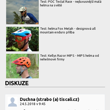
Test: POC Tectal Race - nejluxusnější malá
helma na světě
Test: helma Fox Metah - designová all
mountain enduro přilba
Test: Kellys Razor MIPS - MIPS helma od
nehelmové firmy
DISKUZE
Duchna (strabo (a) tiscali.cz)
24.5.2018 v 9:45