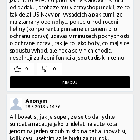
jako horolezec co pouziva na slanovani snuru
od padaku, protoze mu v armyshopu rekli, ze to
tak delaj US Navy pri vysadcich a pak cumi, ze
ma zlamany obe nohy... pokud u hodnoceni
helmy (konponentu primarne urcenem pro
ochranu zdravi) udavas v minusech pochybnosti
o ochrane zdravi, tak je to jako boty, co maj sice
spoustu vyhod, ale neda se v nich chodit,
nesplnuji zakladni funkci a jsou tudis k nicemu
0
0
REAGUJ
Anonym
28.5.2018 v 14:36
A libovat si, jak je super, ze se to da rychle
sundat a nadat je jako pridelat na aute kola
jenom na jeden sroub misto na pet a libovat si,
kolik casu usetrim az je budu za pul roku