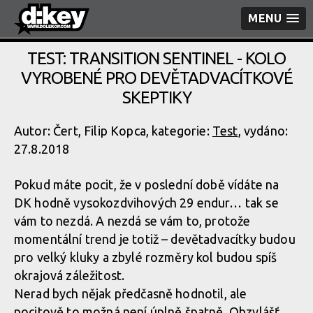
MENU
TEST: TRANSITION SENTINEL - KOLO
VYROBENÉ PRO DEVĚTADVACÍTKOVÉ
SKEPTIKY
Autor: Čert, Filip Kopca, kategorie:
Test
, vydáno:
27.8.2018
Pokud máte pocit, že v poslední době vídáte na
DK hodně vysokozdvihových 29 endur… tak se
vám to nezdá. A nezdá se vám to, protože
momentální trend je totiž – devětadvacítky budou
pro velký kluky a zbylé rozměry kol budou spíš
okrajová záležitost.
Nerad bych nějak předčasně hodnotil, ale
pocitově to možná není úplně špatně. Obzvlášť,