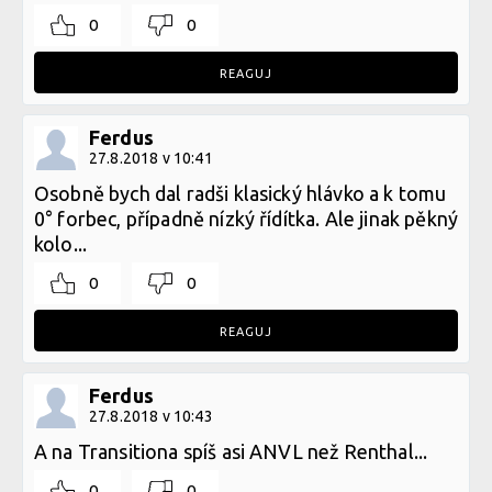
0
0
REAGUJ
Ferdus
27.8.2018 v 10:41
Osobně bych dal radši klasický hlávko a k tomu
0° forbec, případně nízký řídítka. Ale jinak pěkný
kolo...
0
0
REAGUJ
Ferdus
27.8.2018 v 10:43
A na Transitiona spíš asi ANVL než Renthal...
0
0