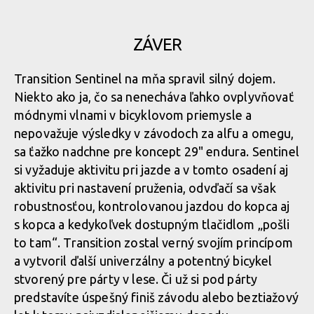
ZÁVER
Transition Sentinel na mňa spravil silný dojem.
Niekto ako ja, čo sa nenecháva ľahko ovplyvňovať
módnymi vlnami v bicyklovom priemysle a
nepovažuje výsledky v závodoch za alfu a omegu,
sa ťažko nadchne pre koncept 29" endura. Sentinel
si vyžaduje aktivitu pri jazde a v tomto osadení aj
aktivitu pri nastavení pruženia, odvďačí sa však
robustnosťou, kontrolovanou jazdou do kopca aj
s kopca a kedykoľvek dostupným tlačidlom „pošli
to tam“. Transition zostal verný svojím princípom
a vytvoril ďalší univerzálny a potentný bicykel
stvorený pre párty v lese. Či už si pod párty
predstavíte úspešný finiš závodu alebo beztiažový