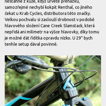
nestáhne z kůže, když urvete přehazku,
samozřejmě nechybí kokpit Renthal, co jiného
čekat u Krab Cycles, distributora této značky.
Velkou pochvalu si zaslouží drobnost v podobě
hlavového složení Cane Creek Slamstack, která
nepřidá ani milimetr na výšce hlavovky, díky tomu
je možné dát řídítka opravdu nízko. U 29" bych
tenhle setup dával povinně.