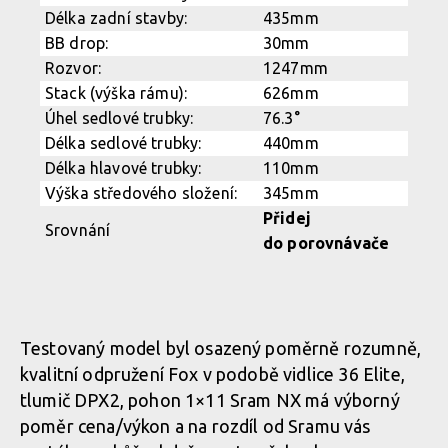
Testovaný model byl osazený poměrně rozumně,
kvalitní odpružení Fox v podobě vidlice 36 Elite,
tlumič DPX2, pohon 1×11 Sram NX má výborný
poměr cena/výkon a na rozdíl od Sramu vás