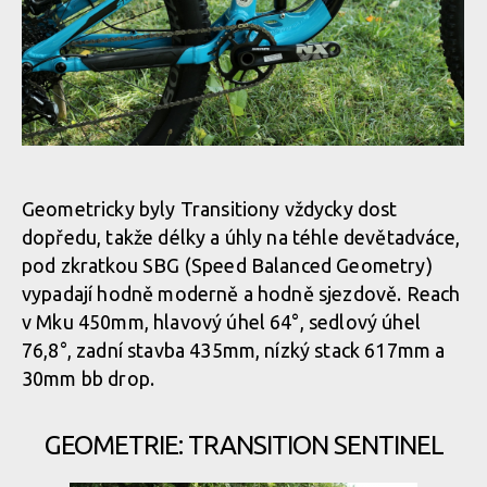
Test: Transition Sentinel - kolo vyrobené pro 29
Test: Transition Sentinel - kolo vyrobené pro 29
Test: Transition Sentinel - kolo vyrobené pro 29
Geometricky byly Transitiony vždycky dost
dopředu, takže délky a úhly na téhle devětadváce,
Test: Transition Sentinel - kolo vyrobené pro 29
pod zkratkou SBG (Speed Balanced Geometry)
vypadají hodně moderně a hodně sjezdově. Reach
v Mku 450mm, hlavový úhel 64°, sedlový úhel
Test: Transition Sentinel - kolo vyrobené pro 29
76,8°, zadní stavba 435mm, nízký stack 617mm a
30mm bb drop.
Test: Transition Sentinel - kolo vyrobené pro 29