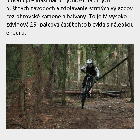
pick-up pre maximálnu rýchlosť na dlhých
púštnych závodoch a zdolávanie strmých výjazdov
cez obrovské kamene a balvany. To je tá vysoko
zdvihová 29" palcová časť tohto bicykla s nálepkou
enduro.