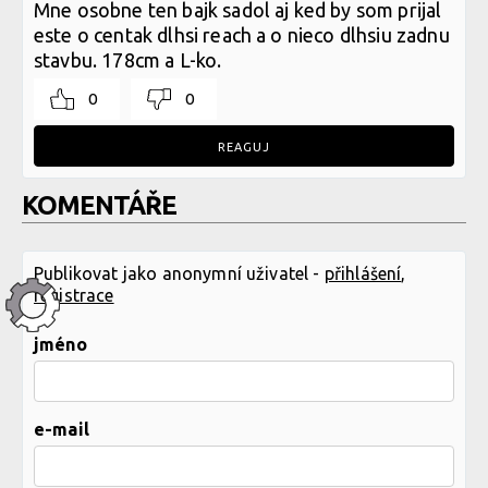
Mne osobne ten bajk sadol aj ked by som prijal
este o centak dlhsi reach a o nieco dlhsiu zadnu
stavbu. 178cm a L-ko.
0
0
REAGUJ
KOMENTÁŘE
Publikovat jako anonymní uživatel -
přihlášení
,
registrace
jméno
e-mail