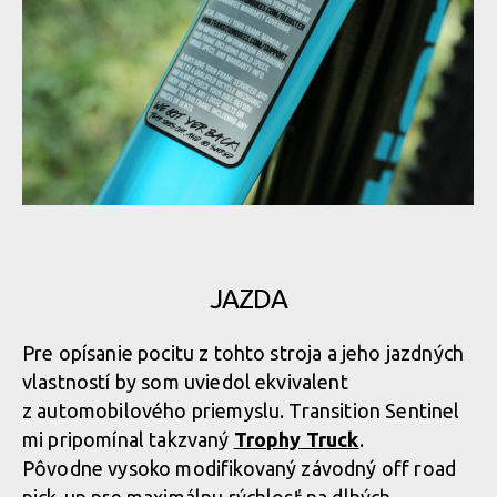
Test: Transition Sentinel - kolo vyrobené pro 29
Test: Transition Sentinel - kolo vyrobené pro 29
Test: Transition Sentinel - kolo vyrobené pro 29
JAZDA
Test: Transition Sentinel - kolo vyrobené pro 29
Pre opísanie pocitu z tohto stroja a jeho jazdných
vlastností by som uviedol ekvivalent
Test: Transition Sentinel - kolo vyrobené pro 29
z automobilového priemyslu. Transition Sentinel
mi pripomínal takzvaný
Trophy Truck
.
Pôvodne vysoko modifikovaný závodný off road
Test: Transition Sentinel - kolo vyrobené pro 29