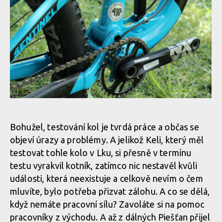
Test: Transition Sentinel - kolo vyrobené pro 29
Test: Transition Sentinel - kolo vyrobené pro 29
Test: Transition Sentinel - kolo vyrobené pro 29
Test: Transition Sentinel - kolo vyrobené pro 29
Bohužel, testování kol je tvrdá práce a občas se
objeví úrazy a problémy. A jelikož Keli, který měl
Test: Transition Sentinel - kolo vyrobené pro 29
testovat tohle kolo v Lku, si přesně v termínu
testu vyrakvil kotník, zatímco nic nestavěl kvůli
události, která neexistuje a celkově nevím o čem
Test: Transition Sentinel - kolo vyrobené pro 29
mluvíte, bylo potřeba přizvat zálohu. A co se dělá,
když nemáte pracovní sílu? Zavoláte si na pomoc
Test: Transition Sentinel - kolo vyrobené pro 29
pracovníky z východu. A až z dálných Piešťan přijel