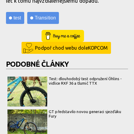
let k tomu najvzdialenejšiemu dopadu.
test
Transition
Buy Me a Coffee
Podpoř chod webu doleKOPCOM
PODOBNÉ ČLÁNKY
Test: dlouhodobý test odpružení Öhlins -
vidlice RXF 36 a tlumič TTX
GT představilo novou generaci sjezďáku
Fury