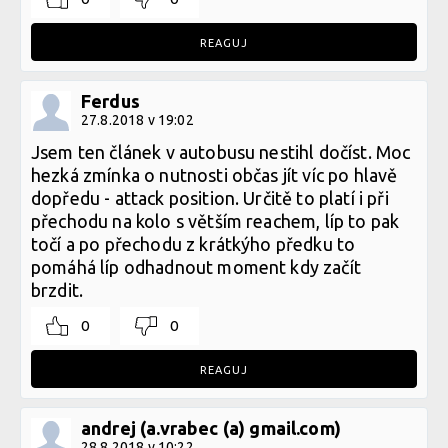
REAGUJ
Ferdus
27.8.2018 v 19:02
Jsem ten článek v autobusu nestihl dočíst. Moc
hezká zmínka o nutnosti občas jít víc po hlavě
dopředu - attack position. Určitě to platí i při
přechodu na kolo s větším reachem, líp to pak
točí a po přechodu z krátkýho předku to
pomáhá líp odhadnout moment kdy začít
brzdit.
0
0
REAGUJ
andrej (a.vrabec (a) gmail.com)
28.8.2018 v 10:22