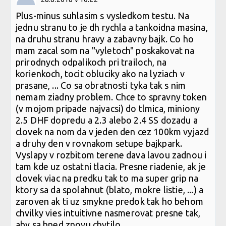
Plus-minus suhlasim s vysledkom testu. Na
jednu stranu to je dh rychla a tankoidna masina,
na druhu stranu hravy a zabavny bajk. Co ho
mam zacal som na "vyletoch" poskakovat na
prirodnych odpalikoch pri trailoch, na
korienkoch, tocit obluciky ako na lyziach v
prasane, ... Co sa obratnosti tyka tak s nim
nemam ziadny problem. Chce to spravny token
(v mojom pripade najvacsi) do tlmica, miniony
2.5 DHF dopredu a 2.3 alebo 2.4 SS dozadu a
clovek na nom da v jeden den cez 100km vyjazd
a druhy den v rovnakom setupe bajkpark.
Vyslapy v rozbitom terene dava lavou zadnou i
tam kde uz ostatni tlacia. Presne riadenie, ak je
clovek viac na predku tak to ma super grip na
ktory sa da spolahnut (blato, mokre listie, ...) a
zaroven ak ti uz smykne predok tak ho behom
chvilky vies intuitivne nasmerovat presne tak,
aby sa hned znovu chytilo.