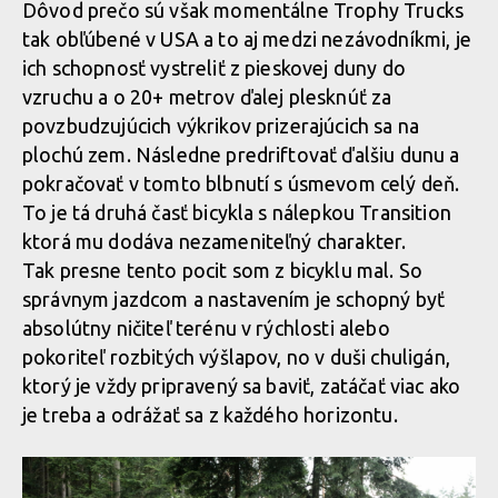
Dôvod prečo sú však momentálne Trophy Trucks
tak obľúbené v USA a to aj medzi nezávodníkmi, je
ich schopnosť vystreliť z pieskovej duny do
vzruchu a o 20+ metrov ďalej plesknúť za
povzbudzujúcich výkrikov prizerajúcich sa na
plochú zem. Následne predriftovať ďalšiu dunu a
pokračovať v tomto blbnutí s úsmevom celý deň.
To je tá druhá časť bicykla s nálepkou Transition
ktorá mu dodáva nezameniteľný charakter.
Tak presne tento pocit som z bicyklu mal. So
správnym jazdcom a nastavením je schopný byť
absolútny ničiteľ terénu v rýchlosti alebo
pokoriteľ rozbitých výšlapov, no v duši chuligán,
ktorý je vždy pripravený sa baviť, zatáčať viac ako
je treba a odrážať sa z každého horizontu.