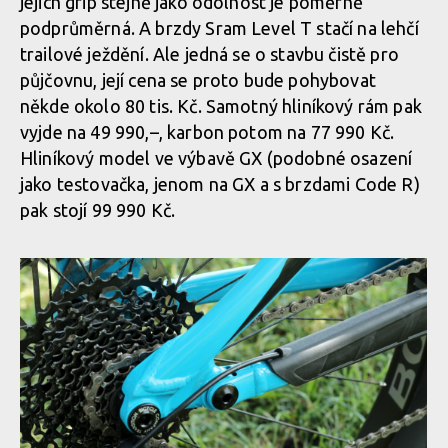
jejich grip stejně jako odolnost je poměrně
podprůměrná. A brzdy Sram Level T stačí na lehčí
trailové ježdění. Ale jedná se o stavbu čistě pro
Test: Transition Sentinel - kolo vyrobené pro 29
půjčovnu, její cena se proto bude pohybovat
někde okolo 80 tis. Kč. Samotný hliníkový rám pak
Test: Transition Sentinel - kolo vyrobené pro 29
vyjde na 49 990,–, karbon potom na 77 990 Kč.
Hliníkový model ve výbavě GX (podobné osazení
jako testovačka, jenom na GX a s brzdami Code R)
pak stojí 99 990 Kč.