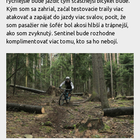
rýchlejšie bude jazdiť tým šťastnejší bicykel bude.
Kým som sa zahrial, začal testovacie traily viac
atakovať a zapájať do jazdy viac svalov, pocit, že
som pasažier nie šofér bol akosi hlbší a trápnejší,
ako som zvyknutý. Sentinel bude rozhodne
komplimentovať viac tomu, kto sa ho nebojí.