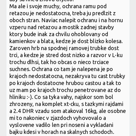
Ma ale i svoje muchy, ochrana ramu pod
retazou je nedostatocna, treba ju predlzit z
oboch stran. Naviac nalepit ochranu i na hornu
vzperu nad retazou a mostik zadnej stavby
ktory bude inak za chvilu ohoblovany od
kamienkov a blata, kedze je dost blizko kolesa.
Zaroven hrb na spodnej ramovej trubke dost
trci, a kedze je stred dost nizko a razvor v L-ku
trochu dlhsi, tak ho obcas o nieco trciace
suchnes. Ochrana co tam je nalepena je po
krajoch nedostatocna, nezakryva tu cast trubky
po krajoch dostatocne hrubou castou a tak to
uz mam po krajoch trochu penetrovane az do
hliniku :-). Co sa tyka vahy, najskor som bol
zhrozeny, na komplet xt-cku, s tazkymi rajdami
a 2.4 DHR vzadu som atakoval 16kg, ale osobne
mi to nakoniec v zjazdoch vyhovovalo a
vyslovene vadilo len pri noseni a vykladani
bajku kdesi v horach na skalnych schodoch.