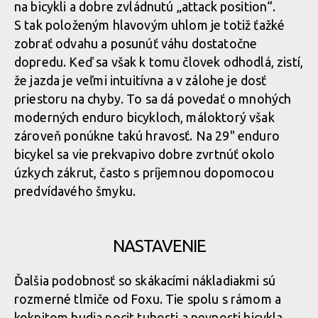
na bicykli a dobre zvládnutú „attack position“.
S tak položeným hlavovým uhlom je totiž ťažké
zobrať odvahu a posunúť váhu dostatočne
dopredu. Keď sa však k tomu človek odhodlá, zistí,
že jazda je veľmi intuitívna a v zálohe je dosť
priestoru na chyby. To sa dá povedať o mnohých
moderných enduro bicykloch, máloktorý však
zároveň ponúkne takú hravosť. Na 29" enduro
bicykel sa vie prekvapivo dobre zvrtnúť okolo
úzkych zákrut, často s príjemnou dopomocou
predvídavého šmyku.
NASTAVENIE
Ďalšia podobnosť so skákacími nákladiakmi sú
rozmerné tlmiče od Foxu. Tie spolu s rámom a
kokpitom budia pocit tuhosti a pevnosti bicykla