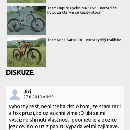
Test: Empire Cycles MX6 Evo - netradiční
kolo, za kterým se každý otočí
Test: Kona Satori DL - extra rychlý trailbike
DISKUZE
Jiri
27.8.2018 v 9:29
vyborny test, neni treba cist o tom, ze sram radi
a fox pruzi, to uz vsichni vime :D libi se mi
vystizne shrnuti vlastnosti geometrie a pozice
jezdce. Kolo uz z papiru vypada velmi zajimave.