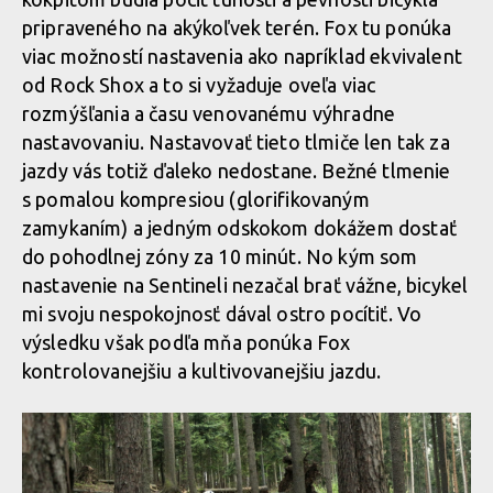
pripraveného na akýkoľvek terén. Fox tu ponúka
viac možností nastavenia ako napríklad ekvivalent
od Rock Shox a to si vyžaduje oveľa viac
rozmýšľania a času venovanému výhradne
nastavovaniu. Nastavovať tieto tlmiče len tak za
jazdy vás totiž ďaleko nedostane. Bežné tlmenie
s pomalou kompresiou (glorifikovaným
zamykaním) a jedným odskokom dokážem dostať
do pohodlnej zóny za 10 minút. No kým som
nastavenie na Sentineli nezačal brať vážne, bicykel
mi svoju nespokojnosť dával ostro pocítiť. Vo
výsledku však podľa mňa ponúka Fox
kontrolovanejšiu a kultivovanejši­u jazdu.