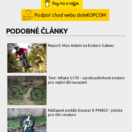
Buy Me a Coffee
Podpoř chod webu doleKOPCOM
PODOBNÉ ČLÁNKY
Report: Max Adami na Enduro Salines
Test: Whyte G170 - vysokozdvihové enduro
pro nejtvrdší nasazení
Nášlapné pedály Exustar E-PM823 - jistota
pro DH i enduro