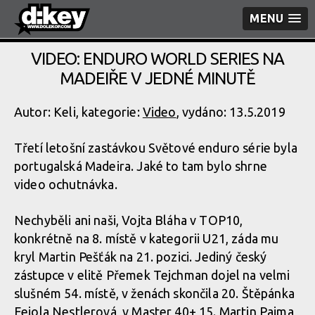
MENU
VIDEO: ENDURO WORLD SERIES NA
MADEIŘE V JEDNÉ MINUTĚ
Autor: Keli, kategorie:
Video
, vydáno: 13.5.2019
Třetí letošní zastávkou Světové enduro série byla
portugalská Madeira. Jaké to tam bylo shrne
video ochutnávka.
Nechyběli ani naši, Vojta Bláha v TOP10,
konkrétně na 8. místě v kategorii U21, záda mu
kryl Martin Pešťák na 21. pozici. Jediný český
zástupce v elitě Přemek Tejchman dojel na velmi
slušném 54. místě, v ženách skončila 20. Štěpánka
Fejola Nestlerová, v Master 40+ 15. Martin Pajma