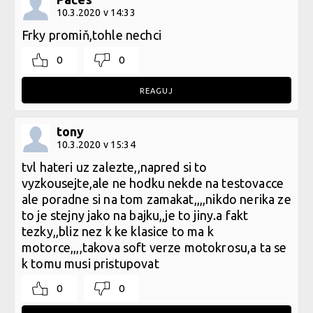
10.3.2020 v 14:33
Frky promiň,tohle nechci
0
0
REAGUJ
tony
10.3.2020 v 15:34
tvl hateri uz zalezte,,napred si to
vyzkousejte,ale ne hodku nekde na testovacce
ale poradne si na tom zamakat,,,,nikdo nerika ze
to je stejny jako na bajku,,je to jiny.a fakt
tezky,,bliz nez k ke klasice to ma k
motorce,,,,takova soft verze motokrosu,a ta se
k tomu musi pristupovat
0
0