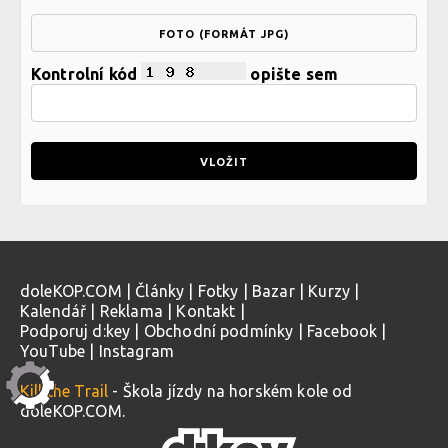
FOTO (FORMÁT JPG)
Kontrolní kód
opište sem
doleKOP.COM
|
Články
|
Fotky
|
Bazar
|
Kurzy
|
Kalendář
|
Reklama
|
Kontakt
|
Podporuj d:key
|
Obchodní podmínky
|
Facebook
|
YouTube
|
Instagram
Kill the Trail
- Škola jízdy na horském kole od
doleKOP.COM.