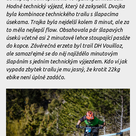
Hodně technický výjezd, který tě zakyselil. Dvojka
byla kombinace technického trailu s šlapacíma
úsekama. Trojka byla nejdelší kolem 8 minut, ale za
to měla nejlepší flow. Obsahovala pár šlapavých
úseků včetně asi 2 minutové lehce stoupající pasáže
do kopce. Závěrečná erzeta byl trail DH Vouilloz,
ale samozřejmě se do něj najíždělo minutovým
šlapáním s jedním technickým výjezdem. Kdo ví jak
vypada zbytek trailu je mu jasný, že krotit 22kg
ebike není úplně zadáčo.