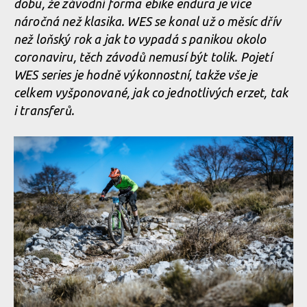
dobu, že závodní forma ebike endura je více
náročná než klasika. WES se konal už o měsíc dřív
než loňský rok a jak to vypadá s panikou okolo
coronaviru, těch závodů nemusí být tolik. Pojetí
WES series je hodně výkonnostní, takže vše je
celkem vyšponované, jak co jednotlivých erzet, tak
i transferů.