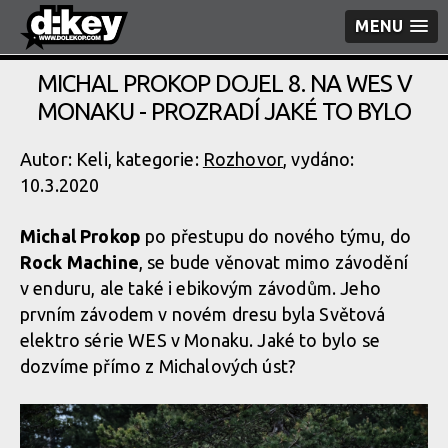
MENU
MICHAL PROKOP DOJEL 8. NA WES V
MONAKU - PROZRADÍ JAKÉ TO BYLO
Autor: Keli, kategorie:
Rozhovor
, vydáno:
10.3.2020
Michal Prokop
po přestupu do nového týmu, do
Rock Machine
, se bude věnovat mimo závodění
v enduru, ale také i ebikovým závodům. Jeho
prvním závodem v novém dresu byla Světová
elektro série WES v Monaku. Jaké to bylo se
dozvíme přímo z Michalových úst?