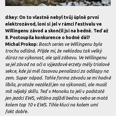
d:key: On to vlastně nebyl tvůj úplně první
elektrozávod, loni si jel v rámci festivalu ve
Willingenu závod a skončil jsi na bedně. Teď až
8. Postoupila konkurence o hodně dál?
Michal Prokop:
Bosch series ve Willingenu byla
trochu odlišná. Přijde mi, že nekladou tak velký
důraz na výkonost, ale spíš zábavu. Ve Willingenu
se jel závod na oči a výjezdové erzety měly trialové
sekce, kde jsi měl časovou penalizaci za odšlapy na
zem. Super nápad. Tahle forma závodu se mi hodně
líbila, protože nezáleží jen na výkonosti, ale musíš
mít nějaký skills. Teď v Monaku to jeli v podstatě
jen jezdci EWS, většina zajíždí bednu nebo se motá
kolem top 10 v EWS. Tihle kluci na kolem umí
fakt dobře.