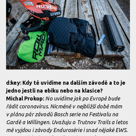
d:key: Kdy tě uvidíme na dalším závodě a to je
jedno jestli na ebiku nebo na klasice?
Michal Prokop:
No uvidíme jak po Evropě bude
řádit coronavirus. Nicméně v nejbližší době mám
v plánu pár závodů Bosch serie na Festivalu na
Gardě a Willingen. Uvažuju o Trutnov Trails a letos
mě vyjdou i závody Endurosérie i snad nějaké EWS.