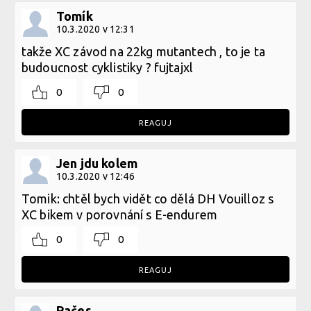
Tomík
10.3.2020 v 12:31
takže XC závod na 22kg mutantech , to je ta
budoucnost cyklistiky ? fujtajxl
0
0
REAGUJ
Jen jdu kolem
10.3.2020 v 12:46
Tomik: chtěl bych vidět co dělá DH Vouilloz s
XC bikem v porovnání s E-endurem
0
0
REAGUJ
Pačes