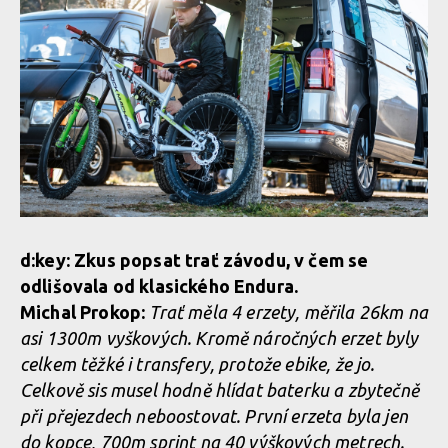
d:key: Zkus popsat trať závodu, v čem se
odlišovala od klasického Endura.
Michal Prokop:
Trať měla 4 erzety, měřila 26km na
asi 1300m vyškových. Kromě náročných erzet byly
celkem těžké i transfery, protože ebike, že jo.
Celkově sis musel hodně hlídat baterku a zbytečně
při přejezdech neboostovat. První erzeta byla jen
do kopce, 700m sprint na 40 výškových metrech.