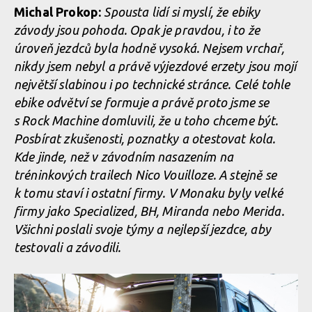
Michal Prokop:
Spousta lidí si myslí, že ebiky
závody jsou pohoda. Opak je pravdou, i to že
úroveň jezdců byla hodně vysoká. Nejsem vrchař,
nikdy jsem nebyl a právě výjezdové erzety jsou mojí
největší slabinou i po technické stránce. Celé tohle
ebike odvětví se formuje a právě proto jsme se
s Rock Machine domluvili, že u toho chceme být.
Posbírat zkušenosti, poznatky a otestovat kola.
Kde jinde, než v závodním nasazením na
tréninkových trailech Nico Vouilloze. A stejně se
k tomu staví i ostatní firmy. V Monaku byly velké
firmy jako Specialized, BH, Miranda nebo Merida.
Všichni poslali svoje týmy a nejlepší jezdce, aby
testovali a závodili.