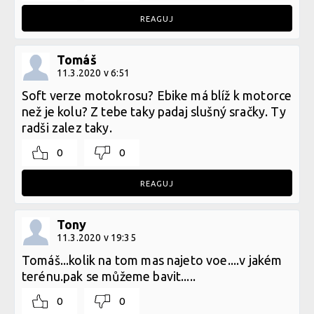
REAGUJ
Tomáš
11.3.2020 v 6:51
Soft verze motokrosu? Ebike má blíž k motorce
než je kolu? Z tebe taky padaj slušný sračky. Ty
radši zalez taky.
0
0
REAGUJ
Tony
11.3.2020 v 19:35
Tomáš...kolik na tom mas najeto voe....v jakém
terénu.pak se můžeme bavit.....
0
0