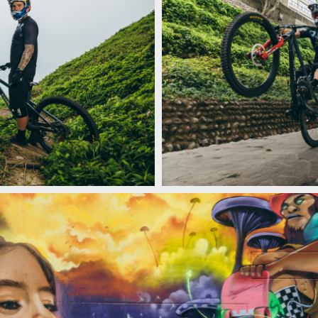
aflores Cerro Abajo
Tomáš Slavík vítězí na nočním city
aflores Cerro Abajo
Tomáš Slavík vítězí na nočním city
aflores Cerro Abajo
Tomáš Slavík vítězí na nočním city