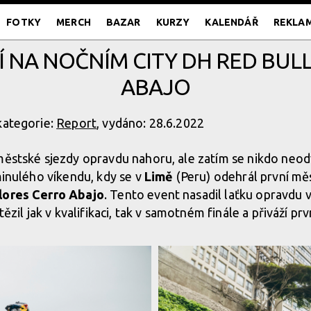
FOTKY
MERCH
BAZAR
KURZY
KALENDÁŘ
REKLA
ZÍ NA NOČNÍM CITY DH RED BUL
ABAJO
kategorie:
Report
, vydáno: 28.6.2022
městské sjezdy opravdu nahoru, ale zatím se nikdo neodv
minulého víkendu, kdy se v
Limě
(Peru) odehrál první mě
lores Cerro Abajo
. Tento event nasadil laťku opravdu 
tězil jak v kvalifikaci, tak v samotném finále a přiváží pr