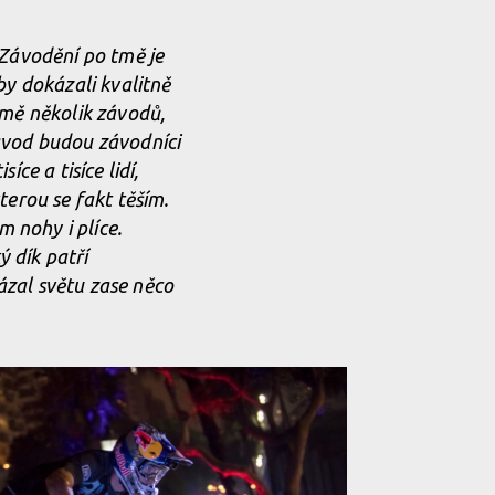
 Závodění po tmě je
by dokázali kvalitně
 tmě několik závodů,
závod budou závodníci
íce a tisíce lidí,
terou se fakt těším.
m nohy i plíce.
ý dík patří
kázal světu zase něco