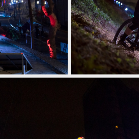
aflores Cerro Abajo
Tomáš Slavík vítězí na nočním city
aflores Cerro Abajo
Tomáš Slavík vítězí na nočním city
aflores Cerro Abajo
Tomáš Slavík vítězí na nočním city