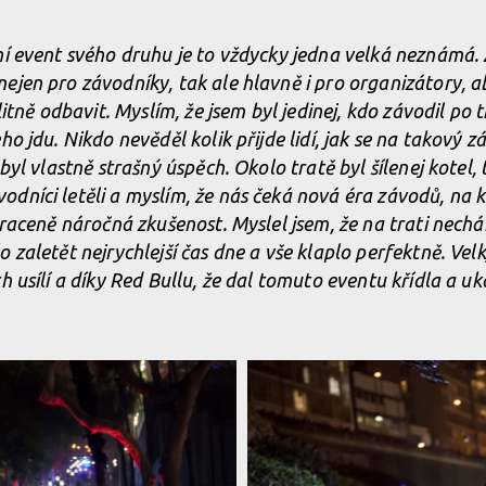
aflores Cerro Abajo
ní event svého druhu je to vždycky jedna velká neznámá.
ejen pro závodníky, tak ale hlavně i pro organizátory, a
aflores Cerro Abajo
alitně odbavit. Myslím, že jsem byl jedinej, kdo závodil po
ho jdu. Nikdo nevěděl kolik přijde lidí, jak se na takový 
yl vlastně strašný úspěch. Okolo tratě byl šílenej kotel, tis
aflores Cerro Abajo
dníci letěli a myslím, že nás čeká nová éra závodů, na k
traceně náročná zkušenost. Myslel jsem, že na trati nechá
 zaletět nejrychlejší čas dne a vše klaplo perfektně. Velk
h usílí a díky Red Bullu, že dal tomuto eventu křídla a u