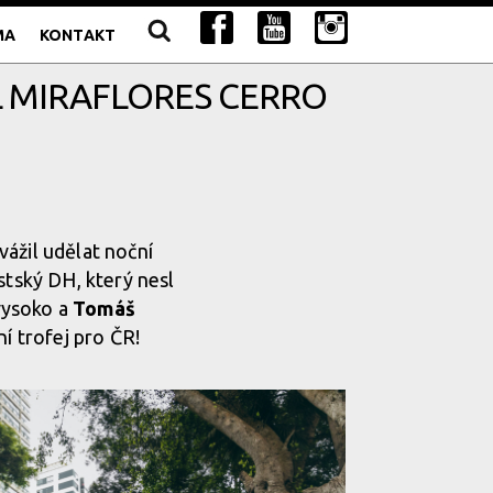
MA
KONTAKT
L MIRAFLORES CERRO
ážil udělat noční
stský DH, který nesl
vysoko a
Tomáš
vní trofej pro ČR!