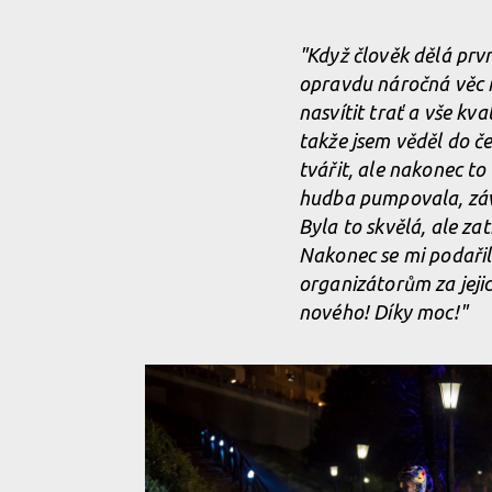
Tomáš Slavík vítězí na nočním city DH Red Bull Mir
"Když člověk dělá prv
opravdu náročná věc n
Tomáš Slavík vítězí na nočním city DH Red Bull Mir
nasvítit trať a vše kv
takže jsem věděl do če
tvářit, ale nakonec to b
Tomáš Slavík vítězí na nočním city DH Red Bull Mir
hudba pumpovala, závo
Byla to skvělá, ale za
Nakonec se mi podařilo
organizátorům za jejic
nového! Díky moc!"