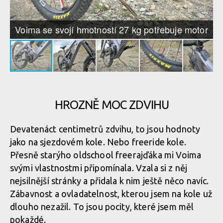
Pole Voima
Voima se svojí hmotností 27 kg potřebuje motor
Dvojice inbusů jistí nestandardní objímku sedlovky, je to vlastně
objímka, když nic neobjímá?
HROZNĚ MOC ZDVIHU
Devatenáct centimetrů zdvihu, to jsou hodnoty
jako na sjezdovém kole. Nebo freeride kole.
Přesně starýho oldschool freerajďáka mi Voima
svými vlastnostmi připomínala. Vzala si z něj
nejsilnější stránky a přidala k nim ještě něco navíc.
Zábavnost a ovladatelnost, kterou jsem na kole už
dlouho nezažil. To jsou pocity, které jsem měl
pokaždé.