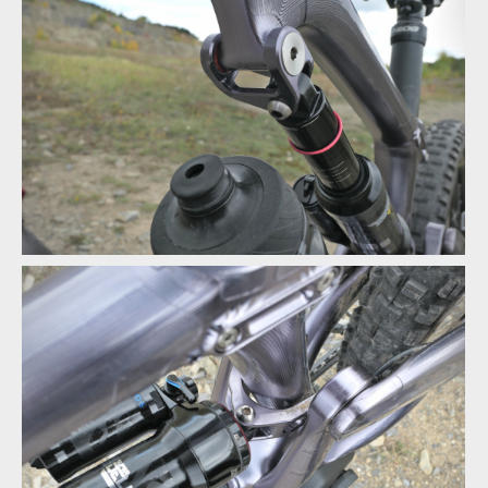
Pole Voima v akci
Pole Voima v akci
Pole Voima v akci
Přestože se přední čep v rámu téměř neotáčí, tak přesto je
uchycen na ložiscích
Pole Voima v akci
Přestože se přední čep v rámu téměř neotáčí, tak přesto je
uchycen na ložiscích