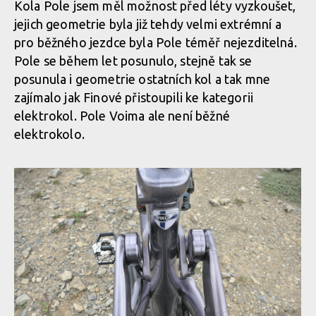
Kola Pole jsem měl možnost před léty vyzkoušet,
jejich geometrie byla již tehdy velmi extrémní a
Voima ve finštině znamená síla
pro běžného jezdce byla Pole téměř nejezditelná.
Pole se během let posunulo, stejně tak se
posunula i geometrie ostatních kol a tak mne
Voima ve finštině znamená síla
zajímalo jak Finové přistoupili ke kategorii
elektrokol. Pole Voima ale není běžné
elektrokolo.
Voima ve finštině znamená síla
Voima ve finštině znamená síla
Voima ve finštině znamená síla
Voima ve finštině znamená síla