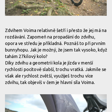
Pole Voima v akci
Zdvihem Voima relativně šetří i přesto že jej má na
rozdávání. Zapomeň na propadání do zdvihu,
Pole Voima v akci
opora ve středu je příkladná. Poznáš to při prvním
bunnyhopu. Jak je možný, že jsem tak vysoko, když
tahám 27kilový kolo?
Pole Voima v akci
Díky zdvihu a geometrii kola je jízda v menší
rychlosti pocitově slabší, trochu vratká. Jakmile se
Pole Voima v akci
však ale rychlost zvětší, využiješ trochu více
zdvihu, tak objevíš v čem je hlavní síla Voima.
Pole Voima v akci
Pole Voima v akci