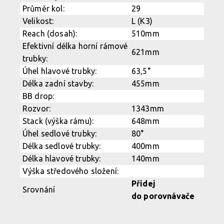
Tvar rámu u hlavové trubky je zvláštní, jakoby trčí do prostoru
Tvar rámu u hlavové trubky je zvláštní, jakoby trčí do prostoru