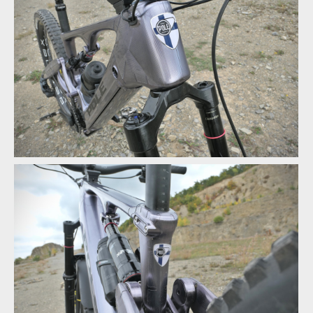
Pole Voima - vyrobena na CNC a slepena ze dvou půlek
Svůj původ z Finska netají
Svůj původ z Finska netají
Svůj původ z Finska netají