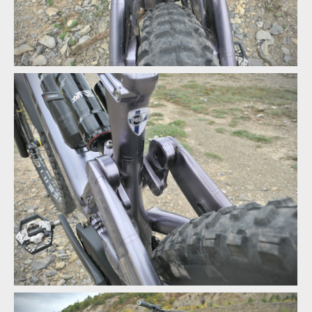
Za dvojicí předních vahadel se skrývá přepákování tlumiče
Za dvojicí předních vahadel se skrývá přepákování tlumiče
Za dvojicí předních vahadel se skrývá přepákování tlumiče
Za dvojicí předních vahadel se skrývá přepákování tlumiče
Za dvojicí předních vahadel se skrývá přepákování tlumiče
To je ona vidlička jdoucí k spodnímu čepu tlumiče