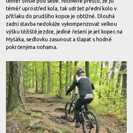
téměř svisle pod sebe. Nicméně přesto, že jsi
Pole Voima v akci
téměř uprostřed kola, tak udržet přední kolo v
přítlaku do prudšího kopce je obtížné. Dlouhá
Pole Voima v akci
zadní stavba nedokáže vykompenzovat velkou
výšku těžiště jezdce, jediné řešení je jet kopec na
Myšáka, sedlovku zasunout a šlapat s hodně
Pole Voima v akci
pokrčenýma nohama.
Pole Voima v akci