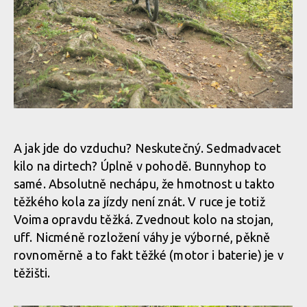
Pole Voima v akci
A jak jde do vzduchu? Neskutečný. Sedmadvacet
kilo na dirtech? Úplně v pohodě. Bunnyhop to
Pole Voima v akci
samé. Absolutně nechápu, že hmotnost u takto
těžkého kola za jízdy není znát. V ruce je totiž
Voima opravdu těžká. Zvednout kolo na stojan,
Pole Voima v akci
uff. Nicméně rozložení váhy je výborné, pěkně
rovnoměrně a to fakt těžké (motor i baterie) je v
Pole Voima v akci
těžišti.