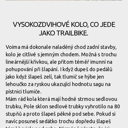
Pole Voima v akci
Pole Voima v akci
Pole Voima v akci
VYSOKOZDVIHOVÉ KOLO, CO JEDE
Pole Voima v akci
Pole Voima v akci
JAKO TRAILBIKE.
Voima má dokonale naladěný chod zadní stavby,
Pole Voima v akci
Pole Voima v akci
kolo je citlivé s jemným chodem. Možná s trochu
lineárnější křivkou, ale přitom téměř imunní na
Pole Voima v akci
Pole Voima v akci
pohupování při šlapání. I když dupeš do pedálů
jako když šlapeš zelí, tak tlumič se hýbe jen
lehoučko za ryskou ukazující hodnotu sagu na
Pole Voima v akci
Pole Voima v akci
pístnici tlumiče.
Mám rád kola která mají hodně strmou sedlovou
trubku, Pole sklon sedlové trubky vyhrotilo na 80
Pole Voima v akci
Pole Voima v akci
stupňů a proto šlapeš pěkně pod sebe. Pokud si
navíc posuneš sedátko trochu dopředu šlapeš