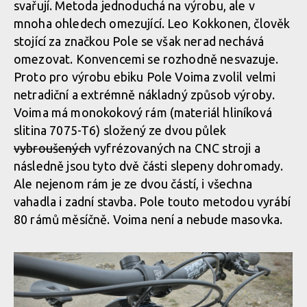
svařují. Metoda jednoduchá na výrobu, ale v
mnoha ohledech omezující. Leo Kokkonen, člověk
Pole Voima - vyrobena na CNC a slepena ze dvou půlek
To je ona vidlička jdoucí k spodnímu čepu tlumiče
stojící za značkou Pole se však nerad nechává
omezovat. Konvencemi se rozhodně nesvazuje.
Pole Voima - vyrobena na CNC a slepena ze dvou půlek
To je ona vidlička jdoucí k spodnímu čepu tlumiče
Proto pro výrobu ebiku Pole Voima zvolil velmi
netradiční a extrémně nákladný způsob výroby.
Voima má monokokový rám (materiál hliníková
Pole Voima - vyrobena na CNC a slepena ze dvou půlek
To je ona vidlička jdoucí k spodnímu čepu tlumiče
slitina 7075-T6) složený ze dvou půlek
vybroušených
vyfrézovaných na CNC stroji a
následně jsou tyto dvě části slepeny dohromady.
Pole Voima - vyrobena na CNC a slepena ze dvou půlek
Ale nejenom rám je ze dvou částí, i všechna
vahadla i zadní stavba. Pole touto metodou vyrábí
80 rámů měsíčně. Voima není a nebude masovka.
Pole Voima - vyrobena na CNC a slepena ze dvou půlek
Pole Voima - vyrobena na CNC a slepena ze dvou půlek