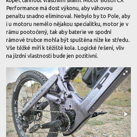
kopec táhnout vlastními silami. Motor Bosch CX
objímka, když nic neobjímá?
Performance má dost výkonu, aby váhovou
penaltu snadno eliminoval. Nebylo by to Pole, aby
Pole Voima
i u motoru nemělo nějakou specialitku, motor je v
Dvojice inbusů jistí nestandardní objímku sedlovky, je to vlastně
rámu pootočený, tak aby baterie ve spodní
objímka, když nic neobjímá?
Pole Voima
rámové trubce mohla být spuštěna níže ke středu.
Vše těžké míří k těžiště kola. Logické řešení, vliv
na jízdní vlastnosti bude jen pozitivní.
Pole Voima
Dvojice inbusů jistí nestandardní objímku sedlovky, je to vlastně
objímka, když nic neobjímá?
Pole Voima
Dvojice inbusů jistí nestandardní objímku sedlovky, je to vlastně
objímka, když nic neobjímá?
Pole Voima
Dvojice inbusů jistí nestandardní objímku sedlovky, je to vlastně
Pole Voima
objímka, když nic neobjímá?