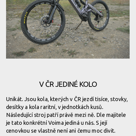
Voima ve finštině znamená síla
V ČR JEDINÉ KOLO
Voima ve finštině znamená síla
Unikát. Jsou kola, kterých v ČR jezdí tisíce, stovky,
desítky a kola raritní, v jednotkách kusů.
Voima ve finštině znamená síla
Následující stroj patří právě mezi ně. Dle majitele
je tato konkrétní Voima jediná u nás. S její
cenovkou se vlastně není ani čemu moc divit.
Voima ve finštině znamená síla