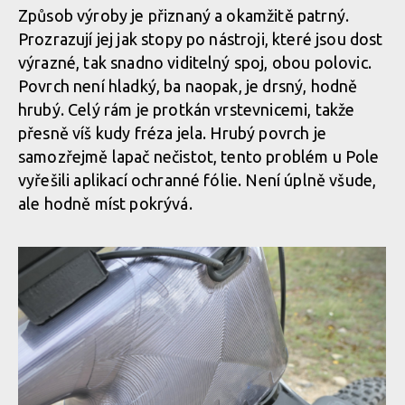
Způsob výroby je přiznaný a okamžitě patrný.
Finská vlajka nechybí ani na sedlové trubce
Prozrazují jej jak stopy po nástroji, které jsou dost
výrazné, tak snadno viditelný spoj, obou polovic.
Oversize ložiska zaručí dostatečnou tuhost i při nestandardním
Povrch není hladký, ba naopak, je drsný, hodně
Finská vlajka nechybí ani na sedlové trubce
tvaru rámu
hrubý. Celý rám je protkán vrstevnicemi, takže
přesně víš kudy fréza jela. Hrubý povrch je
Finská vlajka nechybí ani na sedlové trubce
samozřejmě lapač nečistot, tento problém u Pole
Oversize ložiska zaručí dostatečnou tuhost i při nestandardním
vyřešili aplikací ochranné fólie. Není úplně všude,
tvaru rámu
ale hodně míst pokrývá.
Finská vlajka nechybí ani na sedlové trubce
Oversize ložiska zaručí dostatečnou tuhost i při nestandardním
tvaru rámu
Finská vlajka nechybí ani na sedlové trubce
Oversize ložiska zaručí dostatečnou tuhost i při nestandardním
tvaru rámu