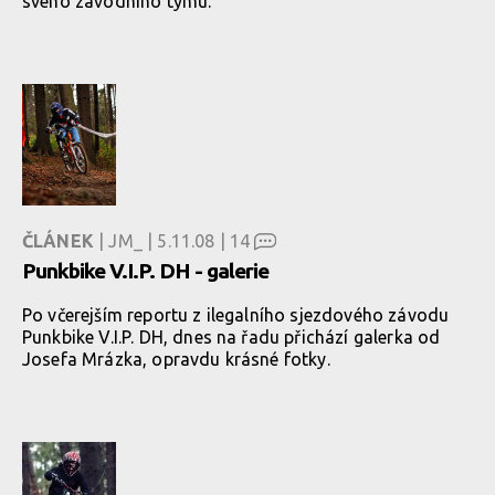
svého závodního týmu.
ČLÁNEK
| JM_ | 5.11.08 |
14
Punkbike V.I.P. DH - galerie
Po včerejším reportu z ilegalního sjezdového závodu
Punkbike V.I.P. DH, dnes na řadu přichází galerka od
Josefa Mrázka, opravdu krásné fotky.