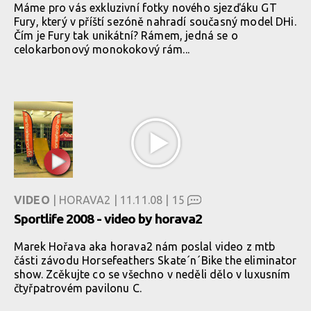
Máme pro vás exkluzivní fotky nového sjezďáku GT
Fury, který v příští sezóně nahradí současný model DHi.
Čím je Fury tak unikátní? Rámem, jedná se o
celokarbonový monokokový rám...
VIDEO
| HORAVA2 | 11.11.08 |
15
Sportlife 2008 - video by horava2
Marek Hořava aka horava2 nám poslal video z mtb
části závodu Horsefeathers Skate´n´Bike the eliminator
show. Zcěkujte co se všechno v neděli dělo v luxusním
čtyřpatrovém pavilonu C.