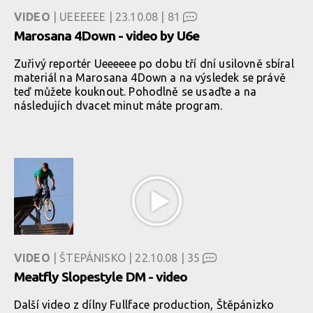
VIDEO
| UEEEEEE | 23.10.08 |
81
Marosana 4Down - video by U6e
Zuřivý reportér Ueeeeee po dobu tří dní usilovně sbíral
materiál na Marosana 4Down a na výsledek se právě
teď můžete kouknout. Pohodlně se usaďte a na
následujích dvacet minut máte program.
VIDEO
| ŠTEPÁNISKO | 22.10.08 |
35
Meatfly Slopestyle DM - video
Další video z dílny Fullface production, Štěpánizko