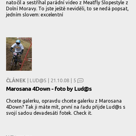
natočil a sestříhal parádní video z Meatfly Slopestyle z
Dolní Moravy. To jste ještě neviděli, to se nedá popsat,
jedním slovem: excelentní
ČLÁNEK
| LUD@S | 21.10.08 |
5
Marosana 4Down - foto by Lud@s
Chcete galerku, opravdu chcete galerku z Marosana
4Down? Tak ji máte mít, první na řadu přijde Lud@s s
svojí sadou devadesáti fotek. Check it.