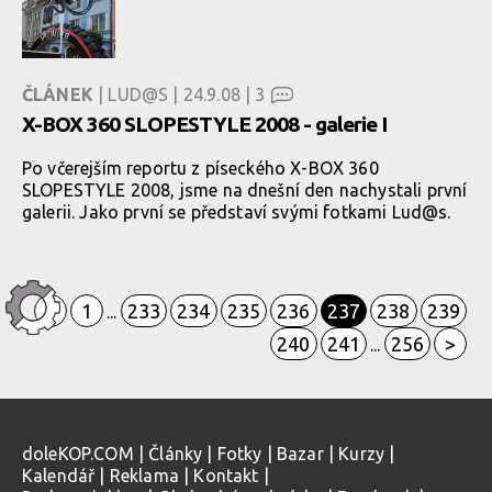
ČLÁNEK
| LUD@S | 24.9.08 |
3
X-BOX 360 SLOPESTYLE 2008 - galerie I
Po včerejším reportu z píseckého X-BOX 360
SLOPESTYLE 2008, jsme na dnešní den nachystali první
galerii. Jako první se představí svými fotkami Lud@s.
<
1
233
234
235
236
237
238
239
...
240
241
256
>
...
doleKOP.COM
|
Články
|
Fotky
|
Bazar
|
Kurzy
|
Kalendář
|
Reklama
|
Kontakt
|