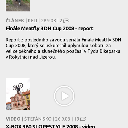
ČLÁNEK
| KELI | 28.9.08 |
2
Finále Meatfly 3DH Cup 2008 - report
Report z posledního závodu seriálu Finále Meatfly 3DH
Cup 2008, který se uskutečnil uplynulou sobotu za
velice pěkného a slunečného poačasí v Týda Bikeparku
v Rokytnici nad Jizerou.
VIDEO
| ŠTEPÁNISKO | 26.9.08 |
19
X-BOX 360 SLOPESTYLE 2008 - video