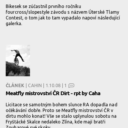
Bikesek se zúčastnil prvního ročníku
fourcross/slopestyle závodu s názvem Úterské Tlamy
Contest, o tom jak to tam vypadalo napoví následující
galerka.
ČLÁNEK
| CAHIN | 1.10.08 |
1
Meatfly mistrovství ČR Dirt - rpt by Caha
Licitace se samotným bohem slunce RA dopadla nad
očékávání dobře. Proto se Meatfly mistrovství ČR v
dirtu mohlo konat! Vše se stalo uplynulou sobotu na
Fryštácké Skalce nedaleko Zlína, kde mají bratři
Zouharové své skoky.