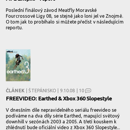
Poslední finálový závod Meatfly Moravské
Fourcrossové Ligy 08, se stejně jako loni jel ve Znojmě.
O tom jak to probíhalo si můžete přečíst v následujícím
reportu.
ČLÁNEK
| ŠTEPÁNISKO | 9.10.08 |
10
FREEVIDEO: Earthed & Xbox 360 Slopestyle
V dnesšním díle nepravidelného seriálu freevideo se
podíváme na dva díly série Earthed, mapující světový
downhill v sezónách 2003 a 2005. A třetí kouskem k
zhlédnutí bude oficiální video z Xbox 360 Slopestyle...