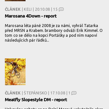
ČLÁNEK
| KELI | 20.10.08 |
15
Marosana 4Down - report
Marosana léta páně 2008 je za námi, vyhrál Tatarka
před MRSN a Krabem. brambory odváži Erik Kimmel. O
tom co se dělo na kopci Portášky a pod ním napoví
následujících pár řádků...
ČLÁNEK
| ŠTEPÁNISKO | 17.10.08 |
1
Meatfly Slopestyle DM - report