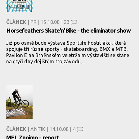
ČLÁNEK
| PR | 15.10.08 |
23
Horsefeathers Skate'n'Bike - the eliminator show
Již po osmé bude výstava Sportlife hostit akci, která
spojuje tři různé sporty - skateboarding, BMX a MTB.
Pavilon E na Brněnském veletržním výstavišti se stane
na čtyři dny dějištěm trojzávodu,...
ČLÁNEK
| ANTIK | 14.10.08 |
4
MFL Znojmo - report