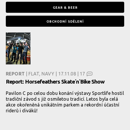
GEAR & BEER
OBCHODNÍ SDĚLENÍ
REPORT
| FLAT, NAVY | 17.11.08 |
17
Report: Horsefeathers Skate´n´Bike Show
Pavilon C po celou dobu konání výstavy Sportlife hostil
tradiční závod s již osmiletou tradicí. Letos byla celá
akce okořeněná unikátním parkem a rekordní účastní
riderů i diváků!