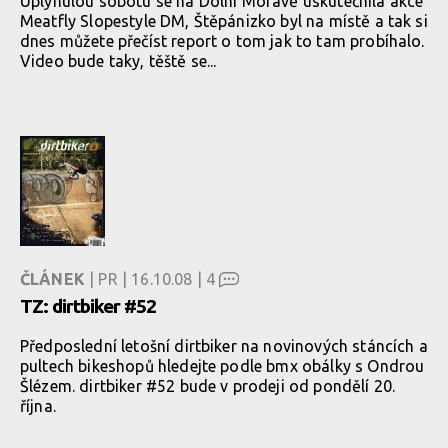
Uplynulou sobotu se na Dolní Moravě uskutečnila akce
Meatfly Slopestyle DM, Štěpánizko byl na místě a tak si
dnes můžete přečíst report o tom jak to tam probíhalo.
Video bude taky, těště se...
ČLÁNEK
| PR | 16.10.08 |
4
TZ: dirtbiker #52
Předposlední letošní dirtbiker na novinových stáncích a
pultech bikeshopů hledejte podle bmx obálky s Ondrou
Šlézem. dirtbiker #52 bude v prodeji od pondělí 20.
října.