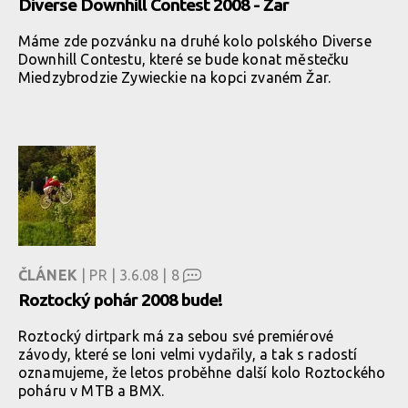
Diverse Downhill Contest 2008 - Žar
Máme zde pozvánku na druhé kolo polského Diverse
Downhill Contestu, které se bude konat městečku
Miedzybrodzie Zywieckie na kopci zvaném Žar.
ČLÁNEK
| PR | 3.6.08 |
8
Roztocký pohár 2008 bude!
Roztocký dirtpark má za sebou své premiérové
závody, které se loni velmi vydařily, a tak s radostí
oznamujeme, že letos proběhne další kolo Roztockého
poháru v MTB a BMX.