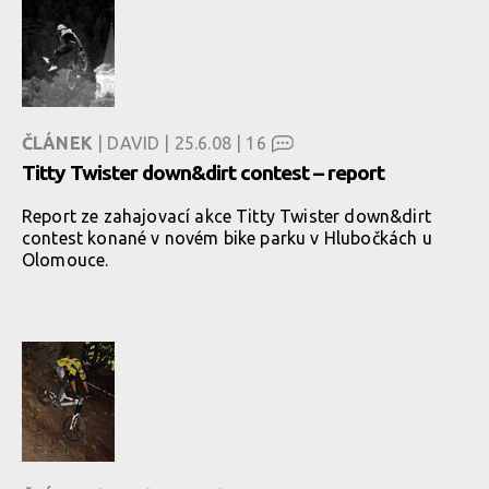
ČLÁNEK
| DAVID | 25.6.08 |
16
Titty Twister down&dirt contest – report
Report ze zahajovací akce Titty Twister down&dirt
contest konané v novém bike parku v Hlubočkách u
Olomouce.