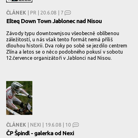
ČLÁNEK
| PR | 20.6.08 |
7
Elteq Down Town Jablonec nad Nisou
Závody typu downtownjsou všeobecně oblíbenou
záležitostí, u nás však tento formát nemá příliš
dlouhou historii. Dva roky po sobě se jezdilo centrem
Zlína a letos se o něco podobného pokusí v sobotu
12.července organizátoři v Jablonci nad Nisou.
ČLÁNEK
| NEXI | 19.6.08 |
10
ČP Špindl - galerka od Nexi