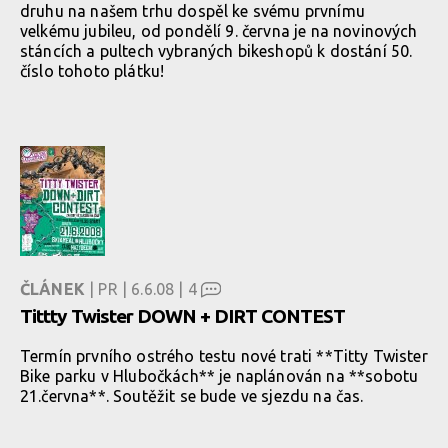
druhu na našem trhu dospěl ke svému prvnímu
velkému jubileu, od pondělí 9. června je na novinových
stáncích a pultech vybraných bikeshopů k dostání 50.
číslo tohoto plátku!
ČLÁNEK
| PR | 6.6.08 |
4
Tittty Twister DOWN + DIRT CONTEST
Termín prvního ostrého testu nové trati **Titty Twister
Bike parku v Hlubočkách** je naplánován na **sobotu
21.června**. Soutěžit se bude ve sjezdu na čas.