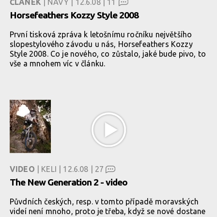
ČLÁNEK
| NÁVY | 12.6.08 |
11
Horsefeathers Kozzy Style 2008
První tisková zpráva k letošnímu ročníku největšího
slopestylového závodu u nás, Horsefeathers Kozzy
Style 2008. Co je nového, co zůstalo, jaké bude pivo, to
vše a mnohem víc v článku.
VIDEO
| KELI | 12.6.08 |
27
The New Generation 2 - video
Půvdních českých, resp. v tomto případě moravských
videí není mnoho, proto je třeba, když se nové dostane