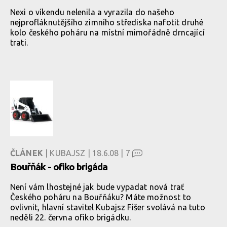
Nexi o víkendu nelenila a vyrazila do našeho
nejprofláknutějšího zimního střediska nafotit druhé
kolo českého poháru na místní mimořádně drncající
trati.
ČLÁNEK
| KUBAJSZ | 18.6.08 |
7
Bouřňák - ofiko brigáda
Není vám lhostejné jak bude vypadat nová trať
Českého poháru na Bouřňáku? Máte možnost to
ovlivnit, hlavní stavitel Kubajsz Fišer svolává na tuto
neděli 22. června ofiko brigádku.