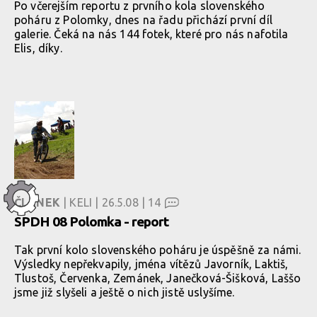
Po včerejším reportu z prvního kola slovenského
poháru z Polomky, dnes na řadu přichází první díl
galerie. Čeká na nás 144 fotek, které pro nás nafotila
Elis, díky.
ČLÁNEK
| KELI | 26.5.08 |
14
SPDH 08 Polomka - report
Tak první kolo slovenského poháru je úspěšně za námi.
Výsledky nepřekvapily, jména vítězů Javorník, Laktiš,
Tlustoš, Červenka, Zemánek, Janečková-Šišková, Laššo
jsme již slyšeli a ještě o nich jistě uslyšíme.