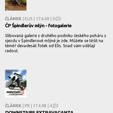
ČLÁNEK
| ELIS | 17.6.08 |
0
ČP Špindlerův mlýn - fotogalerie
Slibovaná galerie z druhého podniku českého poháru z
sjezdu v Špindlerově mlýně je zde. Můžete se těšit na
téměř devadesát fotek od Elis. Snad vám udělají
radost.
ČLÁNEK
| PR | 17.6.08 |
4
DOWNSTAIRS EXTRAVAGANZA