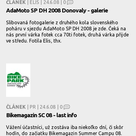
ČLÁNEK
| ELIS | 24.6.08 |
0
AdaMoto SP DH 2008 Donovaly - galerie
Slibovaná fotogalerie z druhého kola slovenského
poháru v sjezdu AdaMoto SP DH 2008 je zde. Čeká na
nás první várka fotek cca 70ti fotek, druhá várka přijde
ve středu. Fotila Elis, thx.
ČLÁNEK
| PR | 24.6.08 |
0
Bikemagazin SC 08 - last info
Vážení účastníci, už zostáva iba niekoľko dní, či skôr
hodín, do začiatku Bikemagazin Summer Campu 08.