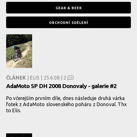
GEAR & BEER
OBCHODNÍ SDĚLENÍ
ČLÁNEK
| ELIS | 25.6.08 |
2
AdaMoto SP DH 2008 Donovaly - galerie #2
Po včerejším prvním díle, dnes následuje druhá várka
fotek z AdaMoto slovenského poháru z Donoval. Thx
to Elis.