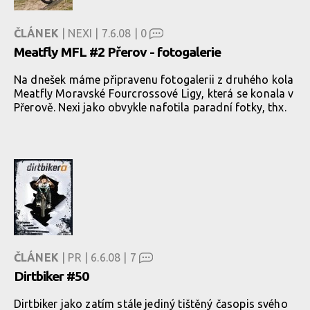
ČLÁNEK
| NEXI | 7.6.08 |
0
Meatfly MFL #2 Přerov - fotogalerie
Na dnešek máme připravenu fotogalerii z druhého kola
Meatfly Moravské Fourcrossové Ligy, která se konala v
Přerově. Nexi jako obvykle nafotila paradní fotky, thx.
ČLÁNEK
| PR | 6.6.08 |
7
Dirtbiker #50
Dirtbiker jako zatím stále jediný tištěný časopis svého