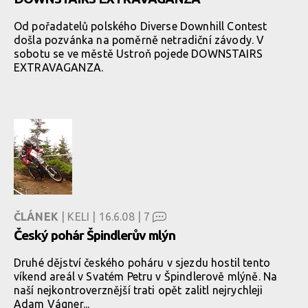
Od pořadatelů polského Diverse Downhill Contest
došla pozvánka na poměrně netradiční závody. V
sobotu se ve městě Ustroň pojede DOWNSTAIRS
EXTRAVAGANZA.
ČLÁNEK
| KELI | 16.6.08 |
7
Český pohár Špindlerův mlýn
Druhé dějství českého poháru v sjezdu hostil tento
víkend areál v Svatém Petru v Špindlerově mlýně. Na
naší nejkontroverznější trati opět zalitl nejrychleji
Adam Vágner...