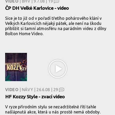
VIDEO
| BHV | 9.7.08 |
19
ČP DH Velké Karlovice - video
Sice je to již od v pořadí třetího pohárového klání v
Velkých Karlovicích nějaký pátek, ale není na škodu
přiblížit si tamní atmosféru na parádním videu z dílny
Bolton Home Video.
VIDEO
| NÁVY | 26.6.08 |
29
HF Kozzy Style - zvací video
V ryze přírodním stylu se nezadržitelně řítí tahle
našlápnutá akce, která u nás prostě nemá obdoby.