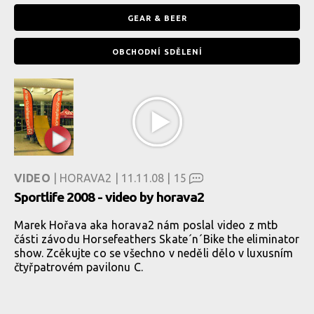
GEAR & BEER
OBCHODNÍ SDĚLENÍ
VIDEO
| HORAVA2 | 11.11.08 |
15
Sportlife 2008 - video by horava2
Marek Hořava aka horava2 nám poslal video z mtb
části závodu Horsefeathers Skate´n´Bike the eliminator
show. Zcěkujte co se všechno v neděli dělo v luxusním
čtyřpatrovém pavilonu C.