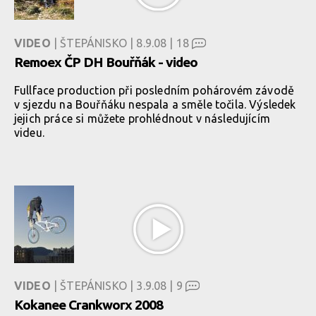
VIDEO
| ŠTEPÁNISKO | 8.9.08 |
18
Remoex ČP DH Bouřňák - video
Fullface production při posledním pohárovém závodě
v sjezdu na Bouřňáku nespala a směle točila. Výsledek
jejich práce si můžete prohlédnout v následujícím
videu.
VIDEO
| ŠTEPÁNISKO | 3.9.08 |
9
Kokanee Crankworx 2008