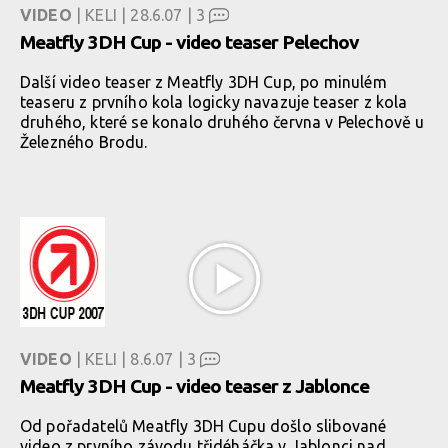
VIDEO
| KELI | 28.6.07 |
3
Meatfly 3DH Cup - video teaser Pelechov
Další video teaser z Meatfly 3DH Cup, po minulém
teaseru z prvního kola logicky navazuje teaser z kola
druhého, které se konalo druhého června v Pelechově u
Železného Brodu.
VIDEO
| KELI | 8.6.07 |
3
Meatfly 3DH Cup - video teaser z Jablonce
Od pořadatelů Meatfly 3DH Cupu došlo slibované
video z prvního závodu třidéháčka v Jablonci nad