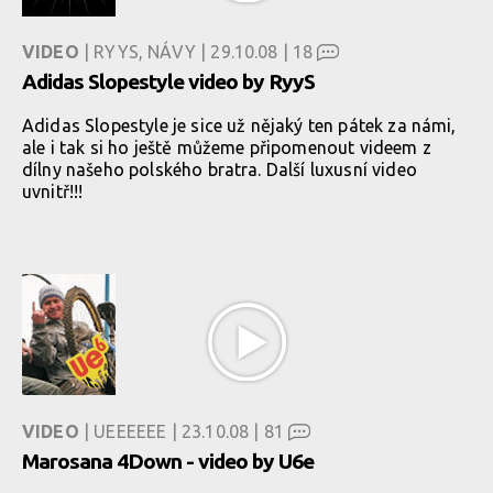
VIDEO
| RYYS, NÁVY | 29.10.08 |
18
Adidas Slopestyle video by RyyS
Adidas Slopestyle je sice už nějaký ten pátek za námi,
ale i tak si ho ještě můžeme připomenout videem z
dílny našeho polského bratra. Další luxusní video
uvnitř!!!
VIDEO
| UEEEEEE | 23.10.08 |
81
Marosana 4Down - video by U6e