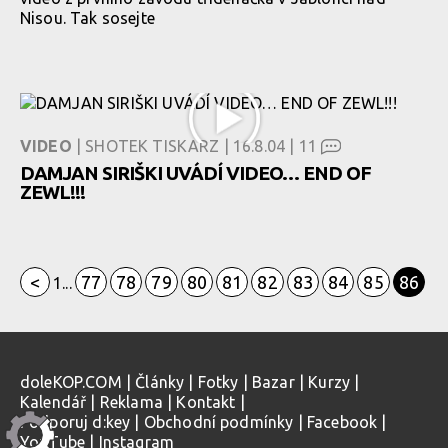
Nisou. Tak sosejte
VIDEO
| SHOTEK TISKARZ | 16.8.04 |
11
DAMJAN SIRIŠKI UVÁDÍ VIDEO… END OF
ZEWL!!!
<
77
78
79
80
81
82
83
84
85
86
1
...
doleKOP.COM
|
Články
|
Fotky
|
Bazar
|
Kurzy
|
Kalendář
|
Reklama
|
Kontakt
|
Podporuj d:key
|
Obchodní podmínky
|
Facebook
|
YouTube
|
Instagram