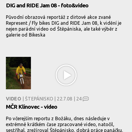
DIG and RIDE Jam 08 - foto&video
Původní obrazová reportáž z dirtové akce zvané
Represent / Fly bikes DIG and RIDE Jam 08, k vidění je
nejen parádní video od Štěpániska, ale také výběr z
galerie od Bikeska
VIDEO
| ŠTEPÁNISKO | 22.7.08 |
24
MČR Klínovec - video
Po včerejším reportu z Božáku, dnes následuje v
extrémně krátkém čase zpracované video, natočil,
sestříhal, zrežíroval Štěpánisko, dobrá práce panáčku.