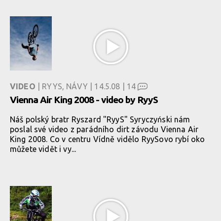
VIDEO
| RYYS, NÁVY | 14.5.08 |
14
Vienna Air King 2008 - video by RyyS
Náš polský bratr Ryszard "RyyS" Syryczyński nám
poslal své video z parádního dirt závodu Vienna Air
King 2008. Co v centru Vídně vidělo RyySovo rybí oko
můžete vidět i vy...