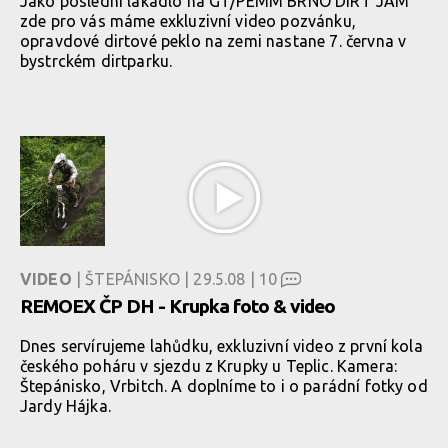
Jako poslední lákadlo na GT/PEMM BRNO DIRT JAM
zde pro vás máme exkluzivní video pozvánku,
opravdové dirtové peklo na zemi nastane 7. června v
bystrckém dirtparku.
VIDEO
| ŠTEPÁNISKO | 29.5.08 |
10
REMOEX ČP DH - Krupka foto & video
Dnes servírujeme lahůdku, exkluzivní video z první kola
českého poháru v sjezdu z Krupky u Teplic. Kamera:
Štepánisko, Vrbitch. A doplníme to i o parádní fotky od
Jardy Hájka.