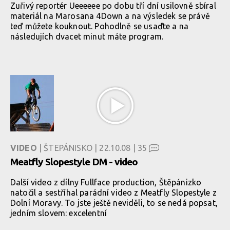
Zuřivý reportér Ueeeeee po dobu tří dní usilovně sbíral
materiál na Marosana 4Down a na výsledek se právě
teď můžete kouknout. Pohodlně se usaďte a na
následujích dvacet minut máte program.
VIDEO
| ŠTEPÁNISKO | 22.10.08 |
35
Meatfly Slopestyle DM - video
Další video z dílny Fullface production, Štěpánizko
natočil a sestříhal parádní video z Meatfly Slopestyle z
Dolní Moravy. To jste ještě neviděli, to se nedá popsat,
jedním slovem: excelentní