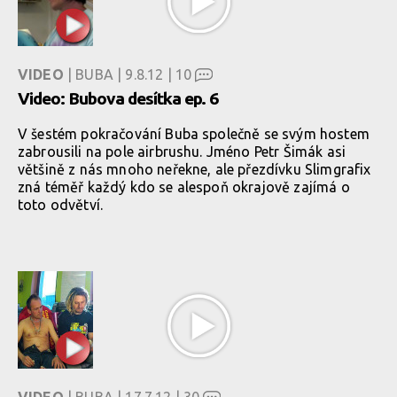
VIDEO
| BUBA | 9.8.12 |
10
Video: Bubova desítka ep. 6
V šestém pokračování Buba společně se svým hostem
zabrousili na pole airbrushu. Jméno Petr Šimák asi
většině z nás mnoho neřekne, ale přezdívku Slimgrafix
zná téměř každý kdo se alespoň okrajově zajímá o
toto odvětví.