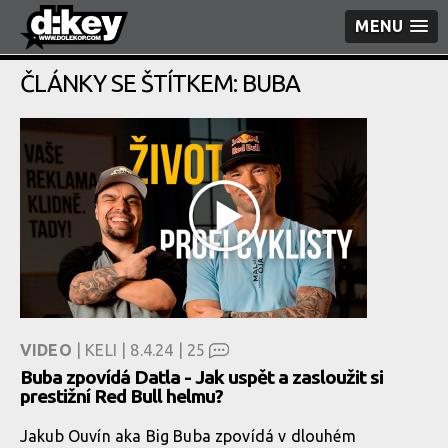
MENU
ČLÁNKY SE ŠTÍTKEM: BUBA
VIDEO
| KELI | 8.4.24 |
25
Buba zpovídá Datla - Jak uspět a zasloužit si
prestižní Red Bull helmu?
Jakub Ouvín aka Big Buba zpovídá v dlouhém