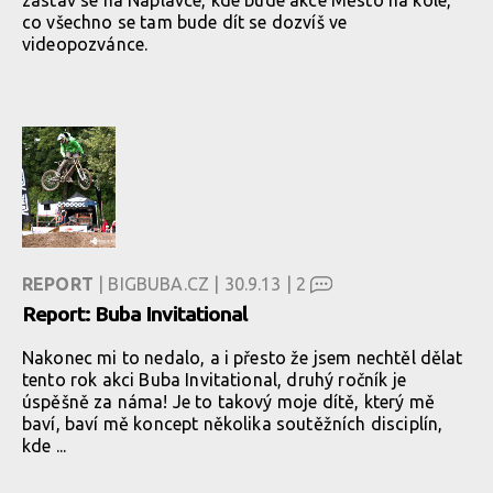
zastav se na Náplavce, kde bude akce Město na kole,
co všechno se tam bude dít se dozvíš ve
videopozvánce.
REPORT
| BIGBUBA.CZ | 30.9.13 |
2
Report: Buba Invitational
Nakonec mi to nedalo, a i přesto že jsem nechtěl dělat
tento rok akci Buba Invitational, druhý ročník je
úspěšně za náma! Je to takový moje dítě, který mě
baví, baví mě koncept několika soutěžních disciplín,
kde ...