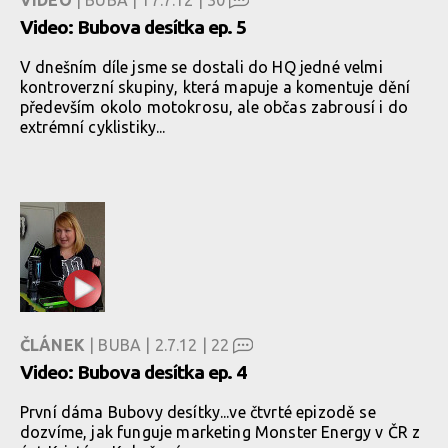
VIDEO
| BUBA | 17.7.12 |
30
Video: Bubova desítka ep. 5
V dnešním díle jsme se dostali do HQ jedné velmi
kontroverzní skupiny, která mapuje a komentuje dění
především okolo motokrosu, ale občas zabrousí i do
extrémní cyklistiky...
ČLÁNEK
| BUBA | 2.7.12 |
22
Video: Bubova desítka ep. 4
První dáma Bubovy desítky...ve čtvrté epizodě se
dozvíme, jak funguje marketing Monster Energy v ČR z