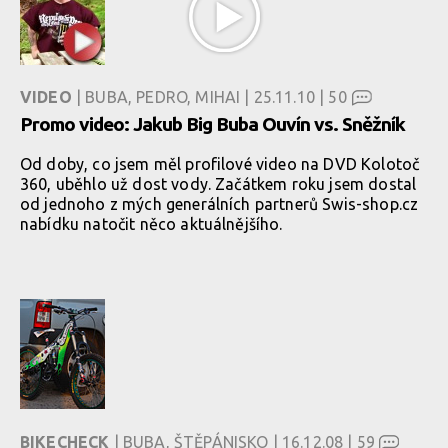
VIDEO
| BUBA, PEDRO, MIHAI | 25.11.10 |
50
Promo video: Jakub Big Buba Ouvín vs. Sněžník
Od doby, co jsem měl profilové video na DVD Kolotoč
360, uběhlo už dost vody. Začátkem roku jsem dostal
od jednoho z mých generálních partnerů Swis-shop.cz
nabídku natočit něco aktuálnějšího.
BIKECHECK
| BUBA, ŠTĚPÁNISKO | 16.12.08 |
59