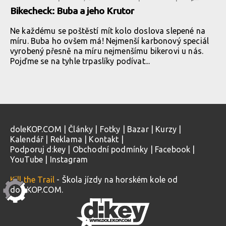
Bikecheck: Buba a jeho Krutor
Ne každému se poštěstí mít kolo doslova slepené na
míru. Buba ho ovšem má! Nejmenší karbonový speciál
vyrobený přesně na míru nejmenšímu bikerovi u nás.
Pojďme se na tyhle trpaslíky podívat...
doleKOP.COM
|
Články
|
Fotky
|
Bazar
|
Kurzy
|
Kalendář
|
Reklama
|
Kontakt
|
Podporuj d:key
|
Obchodní podmínky
|
Facebook
|
YouTube
|
Instagram
Kill the Trail
- Škola jízdy na horském kole od
doleKOP.COM.