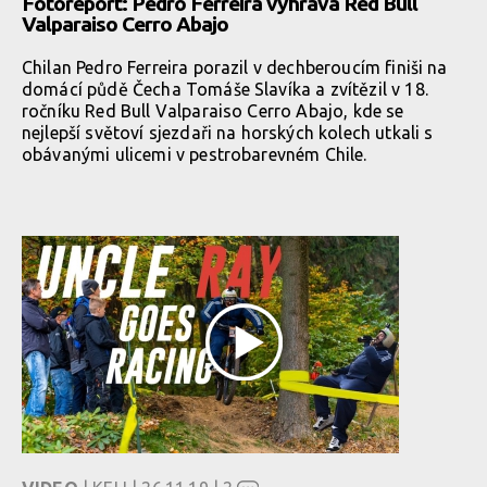
Fotoreport: Pedro Ferreira vyhrává Red Bull
Valparaiso Cerro Abajo
Chilan Pedro Ferreira porazil v dechberoucím finiši na
domácí půdě Čecha Tomáše Slavíka a zvítězil v 18.
ročníku Red Bull Valparaiso Cerro Abajo, kde se
nejlepší světoví sjezdaři na horských kolech utkali s
obávanými ulicemi v pestrobarevném Chile.