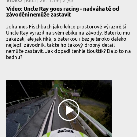
VIDEO
| KELI | 26.11.19 |
2
Video: Uncle Ray goes racing - nadváha tě od
závodění nemůže zastavit
Johannes Fischbach jako lehce prostorově výraznější
Uncle Ray vyrazil na svém ebiku na závody. Baterku mu
zakázali, ale jak říká, s baterkou i bez je široko daleko
nejlepší závodník, takže ho takový drobný detail
nemůže zastavit. Jak dopadl tenhle tlouštík? Dalo to na
bednu?