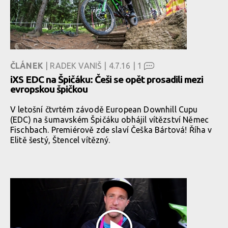
ČLÁNEK
| RADEK VANIŠ | 4.7.16 |
1
iXS EDC na Špičáku: Češi se opět prosadili mezi
evropskou špičkou
V letošní čtvrtém závodě European Downhill Cupu
(EDC) na šumavském Špičáku obhájil vítězství Němec
Fischbach. Premiérově zde slaví Češka Bártová! Říha v
Elitě šestý, Štencel vítězný.