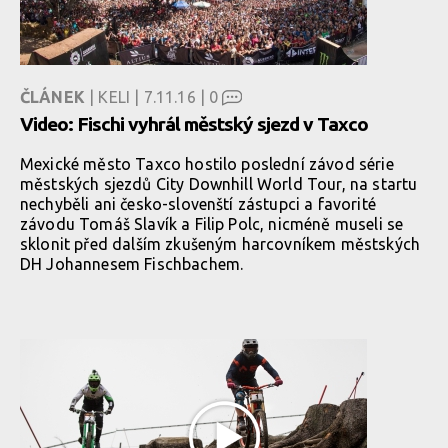
ČLÁNEK
| KELI | 7.11.16 |
0
Video: Fischi vyhrál městský sjezd v Taxco
Mexické město Taxco hostilo poslední závod série
městských sjezdů City Downhill World Tour, na startu
nechyběli ani česko-slovenští zástupci a favorité
závodu Tomáš Slavík a Filip Polc, nicméně museli se
sklonit před dalším zkušeným harcovníkem městských
DH Johannesem Fischbachem.