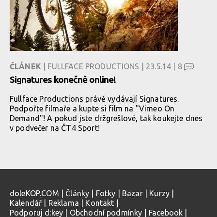
ČLÁNEK
| FULLFACE PRODUCTIONS | 23.5.14 |
8
Signatures konečně online!
Fullface Productions právě vydávají Signatures.
Podpořte filmaře a kupte si film na "Vimeo On
Demand"! A pokud jste držgrešlové, tak koukejte dnes
v podvečer na ČT4 Sport!
doleKOP.COM
|
Články
|
Fotky
|
Bazar
|
Kurzy
|
Kalendář
|
Reklama
|
Kontakt
|
Podporuj d:key
|
Obchodní podmínky
|
Facebook
|