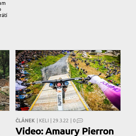
iam
o
rátí
ČLÁNEK
| KELI | 29.3.22 |
0
Video: Amaury Pierron