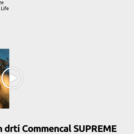
ze
Life
on drtí Commencal SUPREME