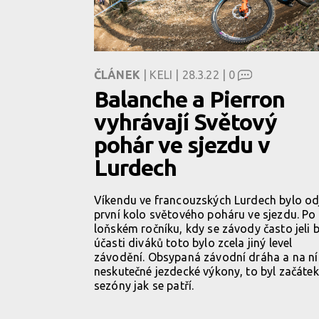
ČLÁNEK
| KELI | 28.3.22 |
0
Balanche a Pierron
vyhrávají Světový
pohár ve sjezdu v
Lurdech
Víkendu ve francouzských Lurdech bylo od
první kolo světového poháru ve sjezdu. Po
loňském ročníku, kdy se závody často jeli 
účasti diváků toto bylo zcela jiný level
závodění. Obsypaná závodní dráha a na ní
neskutečné jezdecké výkony, to byl začátek
sezóny jak se patří.