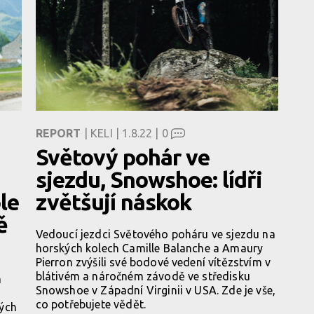
REPORT
| KELI | 1.8.22 |
0
Světový pohár ve
sjezdu, Snowshoe: lídři
le
zvětšují náskok
ě
Vedoucí jezdci Světového poháru ve sjezdu na
horských kolech Camille Balanche a Amaury
Pierron zvýšili své bodové vedení vítězstvím v
blátivém a náročném závodě ve středisku
m
Snowshoe v Západní Virginii v USA. Zde je vše,
co potřebujete vědět.
vých