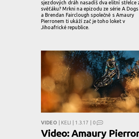
sjezdových dráh nasadíš dva elitní střelce 
svěťáku? Mrkni na epizodu ze série A Dogs 
a Brendan Fairclough společně s Amaury
Pierronem ti ukáží zač je toho loket v
Jihoafrické republice.
VIDEO
| KELI | 1.3.17 |
0
Video: Amaury Pierr