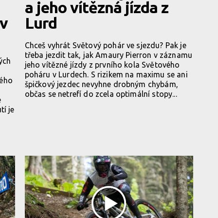
a jeho vítězná jízda z
 v
Lurd
Chceš vyhrát Světový pohár ve sjezdu? Pak je
třeba jezdit tak, jak Amaury Pierron v záznamu
ých
jeho vítězné jízdy z prvního kola Světového
poháru v Lurdech. S rizikem na maximu se ani
vého
špičkový jezdec nevyhne drobným chybám,
občas se netrefí do zcela optimální stopy...
é
tí je