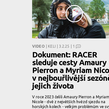
VIDEO
| KELI | 3.2.25 |
1
Dokument: RACER
sleduje cesty Amaury
Pierron a Myriam Nico
v nejbouřlivější sezón
jejich života
V roce 2023 čelili Amaury Pierron a Myria
Nicole - dvě z největších hvězd sjezdu na
horských kolech - velkým problémům ve s