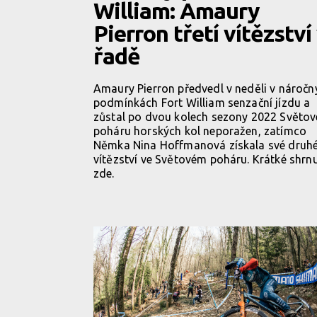
William: Amaury
Pierron třetí vítězství
řadě
Amaury Pierron předvedl v neděli v náročn
podmínkách Fort William senzační jízdu a
zůstal po dvou kolech sezony 2022 Světo
poháru horských kol neporažen, zatímco
Němka Nina Hoffmanová získala své druh
vítězství ve Světovém poháru. Krátké shrnu
zde.