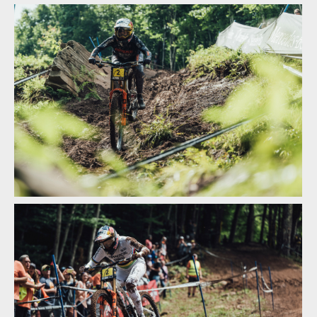
Světový pohátr ve sjezdu, Snowshow: lídři zvětšují náskok
Světový pohátr ve sjezdu, Snowshow: lídři zvětšují náskok
Světový pohátr ve sjezdu, Snowshow: lídři zvětšují náskok