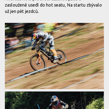
zaslouženě usedl do hot seatu, Na startu zbývalo
Světový pohátr ve sjezdu, Snowshow: lídři zvětšují náskok
už jen pět jezdců.
Světový pohátr ve sjezdu, Snowshow: lídři zvětšují náskok