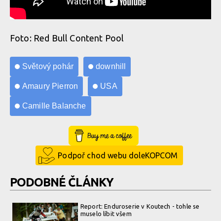
Foto: Red Bull Content Pool
Světový pohár
downhill
Amaury Pierron
USA
Camille Balanche
Buy Me a Coffee
Podpoř chod webu doleKOPCOM
PODOBNÉ ČLÁNKY
Report: Enduroserie v Koutech - tohle se
muselo líbit všem