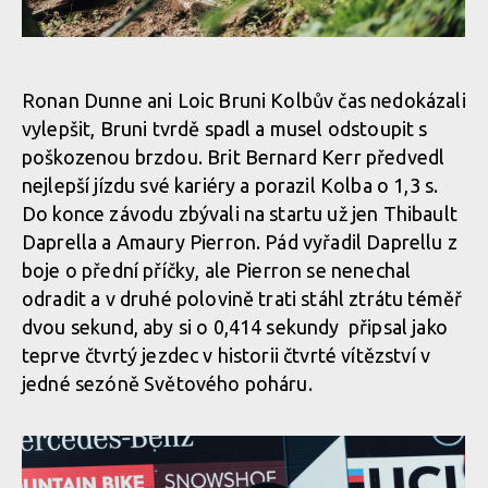
Světový pohátr ve sjezdu, Snowshow: lídři zvětšují náskok
Světový pohátr ve sjezdu, Snowshow: lídři zvětšují náskok
Ronan Dunne ani Loic Bruni Kolbův čas nedokázali
vylepšit, Bruni tvrdě spadl a musel odstoupit s
Světový pohátr ve sjezdu, Snowshow: lídři zvětšují náskok
poškozenou brzdou. Brit Bernard Kerr předvedl
nejlepší jízdu své kariéry a porazil Kolba o 1,3 s.
Do konce závodu zbývali na startu už jen Thibault
Světový pohátr ve sjezdu, Snowshow: lídři zvětšují náskok
Daprella a Amaury Pierron. Pád vyřadil Daprellu z
boje o přední příčky, ale Pierron se nenechal
Světový pohátr ve sjezdu, Snowshow: lídři zvětšují náskok
odradit a v druhé polovině trati stáhl ztrátu téměř
dvou sekund, aby si o 0,414 sekundy připsal jako
teprve čtvrtý jezdec v historii čtvrté vítězství v
Světový pohátr ve sjezdu, Snowshow: lídři zvětšují náskok
jedné sezóně Světového poháru.