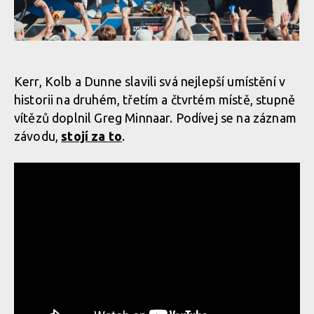
Světový pohátr ve sjezdu, Snowshow: lídři zvětšují náskok
Světový pohátr ve sjezdu, Snowshow: lídři zvětšují náskok
Světový pohátr ve sjezdu, Snowshow: lídři zvětšují náskok
Kerr, Kolb a Dunne slavili svá nejlepší umístění v
historii na druhém, třetím a čtvrtém místě, stupně
Světový pohátr ve sjezdu, Snowshow: lídři zvětšují náskok
vítězů doplnil Greg Minnaar. Podívej se na záznam
závodu,
stojí za to
.
Světový pohátr ve sjezdu, Snowshow: lídři zvětšují náskok
Světový pohátr ve sjezdu, Snowshow: lídři zvětšují náskok
Světový pohátr ve sjezdu, Snowshow: lídři zvětšují náskok