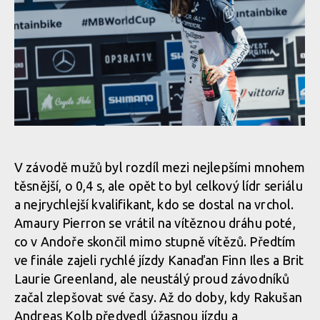
Světový pohátr ve sjezdu, Snowshow: lídři zvětšují náskok
Světový pohátr ve sjezdu, Snowshow: lídři zvětšují náskok
Světový pohátr ve sjezdu, Snowshow: lídři zvětšují náskok
Světový pohátr ve sjezdu, Snowshow: lídři zvětšují náskok
V závodě mužů byl rozdíl mezi nejlepšími mnohem
těsnější, o 0,4 s, ale opět to byl celkový lídr seriálu
Světový pohátr ve sjezdu, Snowshow: lídři zvětšují náskok
a nejrychlejší kvalifikant, kdo se dostal na vrchol.
Amaury Pierron se vrátil na vítěznou dráhu poté,
co v Andoře skončil mimo stupně vítězů. Předtím
Světový pohátr ve sjezdu, Snowshow: lídři zvětšují náskok
ve finále zajeli rychlé jízdy Kanaďan Finn Iles a Brit
Laurie Greenland, ale neustálý proud závodníků
Světový pohátr ve sjezdu, Snowshow: lídři zvětšují náskok
začal zlepšovat své časy. Až do doby, kdy Rakušan
Andreas Kolb předvedl úžasnou jízdu a