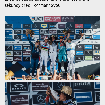
sekundy před Hoffmannovou.
Světový pohátr ve sjezdu, Snowshow: lídři zvětšují náskok
Světový pohátr ve sjezdu, Snowshow: lídři zvětšují náskok