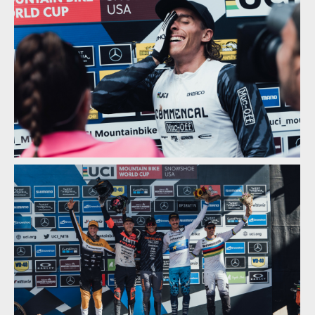
Světový pohátr ve sjezdu, Snowshow: lídři zvětšují náskok
Světový pohátr ve sjezdu, Snowshow: lídři zvětšují náskok
Světový pohátr ve sjezdu, Snowshow: lídři zvětšují náskok