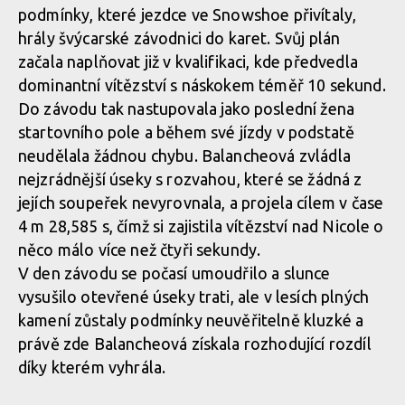
podmínky, které jezdce ve Snowshoe přivítaly,
hrály švýcarské závodnici do karet. Svůj plán
Světový pohátr ve sjezdu, Snowshow: lídři zvětšují náskok
začala naplňovat již v kvalifikaci, kde předvedla
dominantní vítězství s náskokem téměř 10 sekund.
Světový pohátr ve sjezdu, Snowshow: lídři zvětšují náskok
Do závodu tak nastupovala jako poslední žena
startovního pole a během své jízdy v podstatě
neudělala žádnou chybu. Balancheová zvládla
Světový pohátr ve sjezdu, Snowshow: lídři zvětšují náskok
nejzrádnější úseky s rozvahou, které se žádná z
jejích soupeřek nevyrovnala, a projela cílem v čase
4 m 28,585 s, čímž si zajistila vítězství nad Nicole o
něco málo více než čtyři sekundy.
V den závodu se počasí umoudřilo a slunce
vysušilo otevřené úseky trati, ale v lesích plných
kamení zůstaly podmínky neuvěřitelně kluzké a
právě zde Balancheová získala rozhodující rozdíl
díky kterém vyhrála.