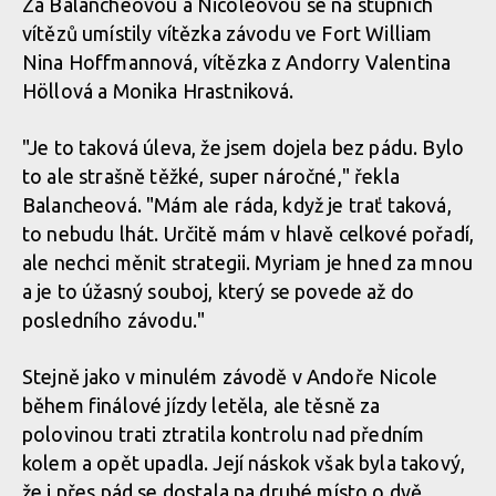
Za Balancheovou a Nicoleovou se na stupních
vítězů umístily vítězka závodu ve Fort William
Světový pohátr ve sjezdu, Snowshow: lídři zvětšují náskok
Nina Hoffmannová, vítězka z Andorry Valentina
Höllová a Monika Hrastniková.
Světový pohátr ve sjezdu, Snowshow: lídři zvětšují náskok
"Je to taková úleva, že jsem dojela bez pádu. Bylo
to ale strašně těžké, super náročné," řekla
Světový pohátr ve sjezdu, Snowshow: lídři zvětšují náskok
Balancheová. "Mám ale ráda, když je trať taková,
to nebudu lhát. Určitě mám v hlavě celkové pořadí,
ale nechci měnit strategii. Myriam je hned za mnou
Světový pohátr ve sjezdu, Snowshow: lídři zvětšují náskok
a je to úžasný souboj, který se povede až do
posledního závodu."
Stejně jako v minulém závodě v Andoře Nicole
během finálové jízdy letěla, ale těsně za
polovinou trati ztratila kontrolu nad předním
kolem a opět upadla. Její náskok však byla takový,
že i přes pád se dostala na druhé místo o dvě