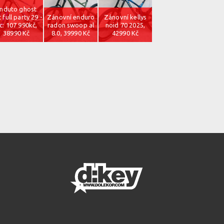
nduto ghost
t full party 29 -
Zánovní enduro
Zánovní kellys
c: 107 990kč,
radon swoop al
noid 70 2025,
38990 Kč
8.0, 39990 Kč
42990 Kč