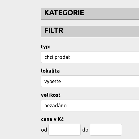
KATEGORIE
FILTR
typ:
lokalita
velikost
cena v Kč
od
do