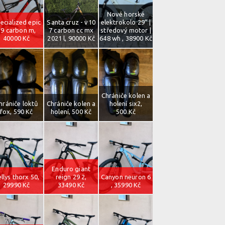
Nové horské
ecialized epic
Santa cruz - v10
elektrokolo 29” |
29 carbon m,
7 carbon cc mx
středový motor |
40000 Kč
2021 l, 90000 Kč
648 wh , 38900 Kč
Chrániče kolen a
hrániče loktů
Chrániče kolen a
holení six2,
fox, 590 Kč
holení, 500 Kč
500 Kč
Enduro giant
llys thorx 50,
reign 29 2,
Canyon neuron 6
29990 Kč
33490 Kč
, 35990 Kč