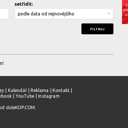
setřídit:
E
rio
p
m!
zy
|
Kalendář
|
Reklama
|
Kontakt
|
ebook
|
YouTube
|
Instagram
 od doleKOP.COM.