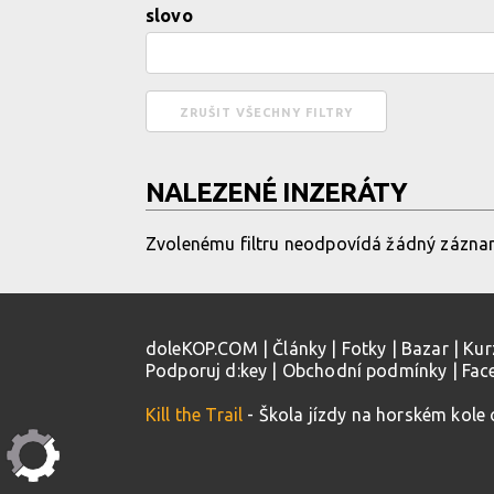
slovo
NALEZENÉ INZERÁTY
Zvolenému filtru neodpovídá žádný zázna
doleKOP.COM
|
Články
|
Fotky
|
Bazar
|
Kur
Podporuj d:key
|
Obchodní podmínky
|
Fac
Kill the Trail
- Škola jízdy na horském kole