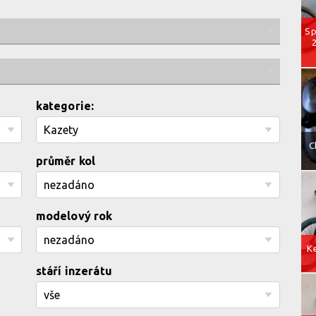
Sp
kategorie:
C
průměr kol
modelový rok
Ke
stáří inzerátu