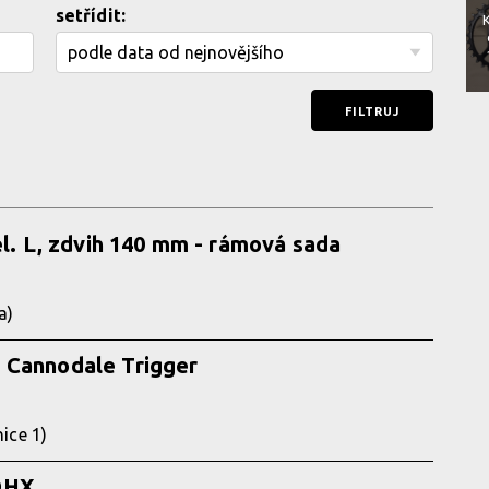
setřídit:
K
el. L, zdvih 140 mm - rámová sada
a)
 Cannodale Trigger
ice 1)
DHX