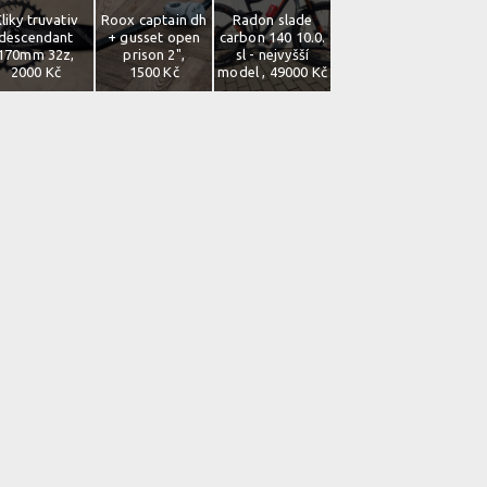
liky truvativ
Roox captain dh
Radon slade
descendant
+ gusset open
carbon 140 10.0.
170mm 32z,
prison 2",
sl - nejvyšší
2000 Kč
1500 Kč
model , 49000 Kč