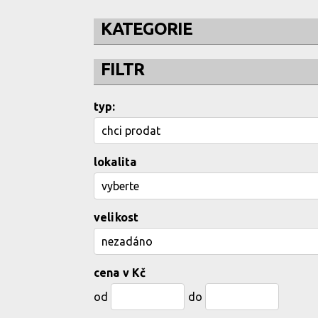
KATEGORIE
FILTR
typ:
lokalita
velikost
cena v Kč
od
do