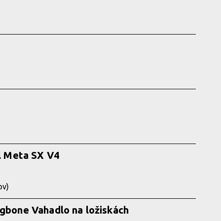
 Meta SX V4
ov)
ogbone Vahadlo na ložiskách