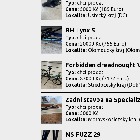
Typ:
chci prodat
Cena:
5000 Kč (189 Euro)
Lokalita:
Ústecký kraj (DC)
BH Lynx 5
Typ:
chci prodat
Cena:
20000 Kč (755 Euro)
Lokalita:
Olomoucký kraj (Olom
Forbidden dreadnought V
Typ:
chci prodat
Cena:
83000 Kč (3132 Euro)
Lokalita:
Středočeský kraj (Dobř
Zadní stavba na Speciali
Typ:
chci prodat
Cena:
5000 Kč
Lokalita:
Moravskoslezský kraj 
NS FUZZ 29