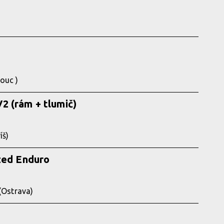
ouc )
2 (rám + tlumič)
íš)
zed Enduro
(Ostrava)