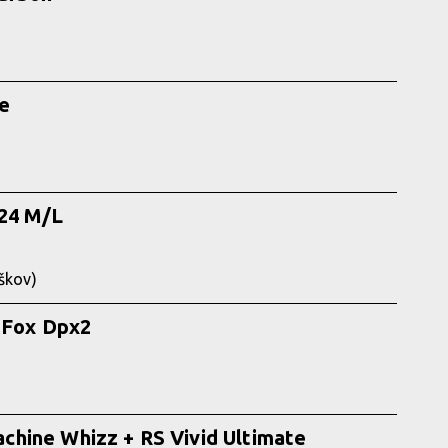
e
024 M/L
škov)
+ Fox Dpx2
hine Whizz + RS Vivid Ultimate