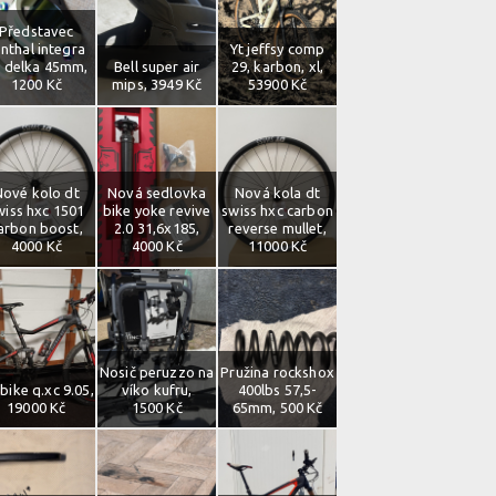
Představec
enthal integra
Yt jeffsy comp
 delka 45mm,
Bell super air
29, karbon, xl,
1200 Kč
mips, 3949 Kč
53900 Kč
Nové kolo dt
Nová sedlovka
Nová kola dt
wiss hxc 1501
bike yoke revive
swiss hxc carbon
arbon boost,
2.0 31,6x185,
reverse mullet,
4000 Kč
4000 Kč
11000 Kč
Nosič peruzzo na
Pružina rockshox
bike q.xc 9.05,
víko kufru,
400lbs 57,5-
19000 Kč
1500 Kč
65mm, 500 Kč