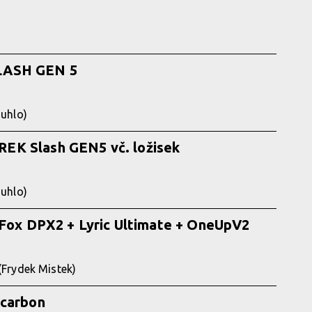
LASH GEN 5
ouhlo)
EK Slash GEN5 vč. ložisek
ouhlo)
 Fox DPX2 + Lyric Ultimate + OneUpV2
(Frydek Mistek)
 carbon