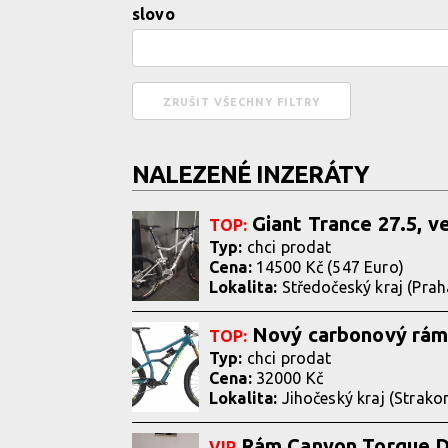
slovo
NALEZENÉ INZERÁTY
Giant Trance 27.5, v
TOP:
Typ:
chci prodat
Cena:
14500 Kč (547 Euro)
Lokalita:
Středočeský kraj (Prah
Nový carbonový rám
TOP:
Typ:
chci prodat
Cena:
32000 Kč
Lokalita:
Jihočeský kraj (Strakon
Rám Canyon Torque 
VIP