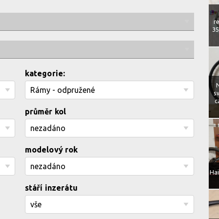
r
35
kategorie:
s
c
průměr kol
modelový rok
Hai
stáří inzerátu