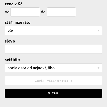
cena v Kč
od
do
stáří inzerátu
slovo
setřídit: