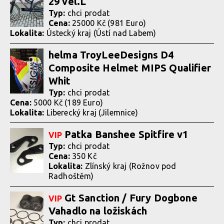
29 vel.L
Typ:
chci prodat
Cena:
25000 Kč (981 Euro)
Lokalita:
Ústecký kraj (Ústí nad Labem)
helma TroyLeeDesigns D4
Composite Helmet MIPS Qualifier
Whit
Typ:
chci prodat
Cena:
5000 Kč (189 Euro)
Lokalita:
Liberecký kraj (Jilemnice)
Patka Banshee Spitfire v1
VIP
Typ:
chci prodat
Cena:
350 Kč
Lokalita:
Zlínský kraj (Rožnov pod
Radhoštěm)
Gt Sanction / Fury Dogbone
VIP
Vahadlo na ložiskách
Typ:
chci prodat