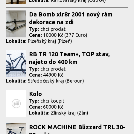
Lokalita:
Karlovarský kraj (Ostrov)
Da Bomb xlr8r 2001 nový rám
dekorace na zdi
Typ:
chci prodat
Cena:
10000 Kč (377 Euro)
Lokalita:
Plzeňský kraj (Plzeň)
RB TR 120 Team+, TOP stav,
najeto do 400 km
Typ:
chci prodat
Cena:
44900 Kč
Lokalita:
Středočeský kraj (Beroun)
Kolo
Typ:
chci koupit
Cena:
60000 Kč
Lokalita:
Zlínský kraj (Zlin)
ROCK MACHINE Blizzard TRL 30-