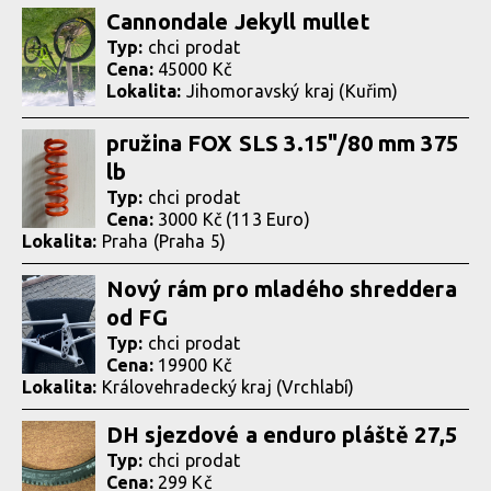
Cannondale Jekyll mullet
Typ:
chci prodat
Cena:
45000 Kč
Lokalita:
Jihomoravský kraj (Kuřim)
pružina FOX SLS 3.15"/80 mm 375
lb
Typ:
chci prodat
Cena:
3000 Kč (113 Euro)
Lokalita:
Praha (Praha 5)
Nový rám pro mladého shreddera
od FG
Typ:
chci prodat
Cena:
19900 Kč
Lokalita:
Královehradecký kraj (Vrchlabí)
DH sjezdové a enduro pláště 27,5
Typ:
chci prodat
Cena:
299 Kč