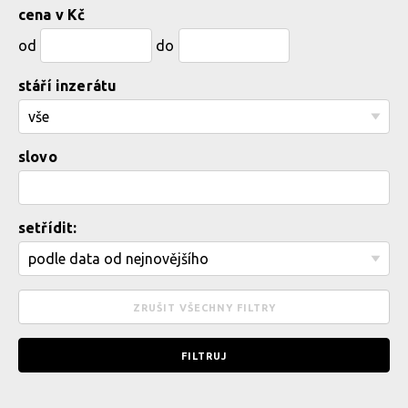
cena v Kč
od
do
stáří inzerátu
slovo
setřídit: