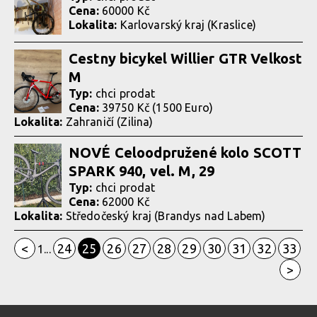
Cena:
60000 Kč
Lokalita:
Karlovarský kraj (Kraslice)
Cestny bicykel Willier GTR Velkost
M
Typ:
chci prodat
Cena:
39750 Kč (1500 Euro)
Lokalita:
Zahraničí (Zilina)
NOVÉ Celoodpružené kolo SCOTT
SPARK 940, vel. M, 29
Typ:
chci prodat
Cena:
62000 Kč
Lokalita:
Středočeský kraj (Brandys nad Labem)
<
24
25
26
27
28
29
30
31
32
33
1
...
>