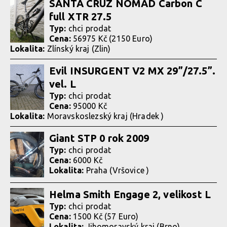
SANTA CRUZ NOMAD Carbon C
full XTR 27.5
Typ:
chci prodat
Cena:
56975 Kč (2150 Euro)
Lokalita:
Zlínský kraj (Zlin)
Evil INSURGENT V2 MX 29”/27.5”.
vel. L
Typ:
chci prodat
Cena:
95000 Kč
Lokalita:
Moravskoslezský kraj (Hradek )
Giant STP 0 rok 2009
Typ:
chci prodat
Cena:
6000 Kč
Lokalita:
Praha (Vršovice )
Helma Smith Engage 2, velikost L
Typ:
chci prodat
Cena:
1500 Kč (57 Euro)
Lokalita:
Jihomoravský kraj (Brno)