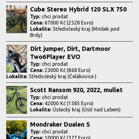
Cube Stereo Hybrid 120 SLX 750
Typ:
chci prodat
Cena:
67000 Kč (2528 Euro)
Lokalita:
Středočeský kraj (Mníšek pod
Brdy)
Dirt jumper, Dirt, Dartmoor
Two6Player EVO
Typ:
chci prodat
Cena:
23000 Kč (868 Euro)
Lokalita:
Středočeský kraj (Čelákovice )
Scott Ransom 920, 2022, mullet
Typ:
chci prodat
Cena:
42000 Kč (1585 Euro)
Lokalita:
Ústecký kraj (Ústí nad Labem)
Mondraker Dualen S
Typ:
chci prodat
Cena:
10000 Kč (377 Euro)