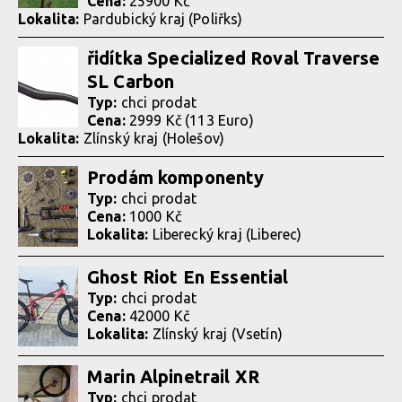
Cena:
25900 Kč
Lokalita:
Pardubický kraj (Poliřks)
řidítka Specialized Roval Traverse
SL Carbon
Typ:
chci prodat
Cena:
2999 Kč (113 Euro)
Lokalita:
Zlínský kraj (Holešov)
Prodám komponenty
Typ:
chci prodat
Cena:
1000 Kč
Lokalita:
Liberecký kraj (Liberec)
Ghost Riot En Essential
Typ:
chci prodat
Cena:
42000 Kč
Lokalita:
Zlínský kraj (Vsetín)
Marin Alpinetrail XR
Typ:
chci prodat