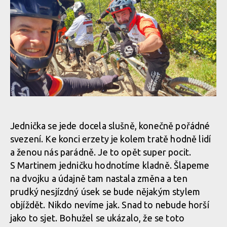
Report: Milan Smetaník a
Report: Milan Smetaník a
Martin Pajma úspěšně
Martin Pajma úspěšně
reprezentovali na Toscano
reprezentovali na Toscano
Enduro Series v Livornu
Enduro Series v Livornu
Report: Milan Smetaník a Martin Pajma úspěšně reprezentovali
Report: Milan Smetaník a
Report: Milan Smetaník a
na Toscano Enduro Series v Livornu
Martin Pajma úspěšně
Martin Pajma úspěšně
Jednička se jede docela slušně, konečně pořádné
reprezentovali na Toscano
reprezentovali na Toscano
Enduro Series v Livornu
Enduro Series v Livornu
svezení. Ke konci erzety je kolem tratě hodně lidí
a ženou nás parádně. Je to opět super pocit.
Report: Milan Smetaník a Martin Pajma úspěšně reprezentovali
S Martinem jedničku hodnotíme kladně. Šlapeme
na Toscano Enduro Series v Livornu
na dvojku a údajně tam nastala změna a ten
prudký nesjízdný úsek se bude nějakým stylem
Report: Milan Smetaník a
Report: Milan Smetaník a
objíždět. Nikdo nevíme jak. Snad to nebude horší
Martin Pajma úspěšně
Martin Pajma úspěšně
Report: Milan Smetaník a Martin Pajma úspěšně reprezentovali
reprezentovali na Toscano
reprezentovali na Toscano
jako to sjet. Bohužel se ukázalo, že se toto
na Toscano Enduro Series v Livornu
Enduro Series v Livornu
Enduro Series v Livornu