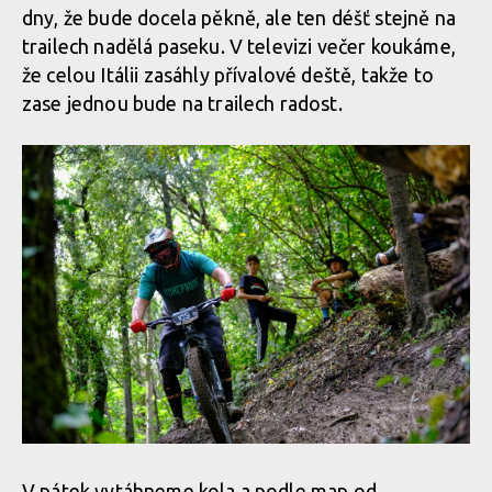
dny, že bude docela pěkně, ale ten déšť stejně na
trailech nadělá paseku. V televizi večer koukáme,
že celou Itálii zasáhly přívalové deště, takže to
zase jednou bude na trailech radost.
V pátek vytáhneme kola a podle map od