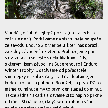
Report: Milan Smetaník a Martin Pajma úspěšně reprezentovali
na Toscano Enduro Series v Livornu
Report: Milan Smetaník a Martin Pajma úspěšně reprezentovali
na Toscano Enduro Series v Livornu
Report: Milan Smetaník a Martin Pajma úspěšně reprezentovali
V neděli je úplně nejlepší počasí (na trailech to
na Toscano Enduro Series v Livornu
znát ale není). Potkáváme na startu naše soupeře
ze závodu Enduro 2 z Meribelu, kteří nás porazili
Report: Milan Smetaník a Martin Pajma úspěšně reprezentovali
za 3 dny závodění o 7 vteřin. Prohazujeme pár
na Toscano Enduro Series v Livornu
slov, zdravím se ještě s několika kamarády,
s kterými jsem závodil na Superenduro i Enduro
Winter Trophy. Dostáváme od pořadatele
Report: Milan Smetaník a Martin Pajma úspěšně reprezentovali
samolepky na kolo s časy startů a doufáme, že
na Toscano Enduro Series v Livornu
budou trochu na pohodu. Bohužel, na první RZ to
máme 60 minut a my to první den šlapali 65 minut.
Takže žádná flákačka a dáváme si to naplno pěkně
Report: Milan Smetaník a Martin Pajma úspěšně reprezentovali
od rána. Stíháme to, i když se na pohodu vůbec
na Toscano Enduro Series v Livornu
nejelo a na startu máme asi 6 minut.