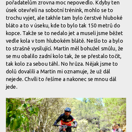
pořadatelům zrovna moc nepovedlo. Kdyby ten
úsek otevřeli na sobotní trénink, mohlo se to
trochu vyjet, ale takhle tam bylo čerstvé hluboké
Report: Milan Smetaník a Martin Pajma úspěšně reprezentovali
bláto a to v úseku, kde to bylo tak 150 metrů do
na Toscano Enduro Series v Livornu
kopce. Takže se to nedalo jet a museli jsme běžet
vedle kola v tom hlubokém blátě. Nešlo to a bylo
to strašně vysilující. Martin měl bohužel smůlu, že
se mu obalilo zadní kolo tak, že se přestalo točit,
tak kolo za sebou táhl. No hrůza. Nějak jsme to
dolů dovalili a Martin mi oznamuje, že už dál
nejede. Chvíli to řešíme a nakonec se mnou dál
jede.