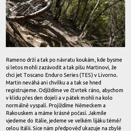
Rameno drží a tak po návratu koukám, kde bysme
si letos mohli zazávodit a tak píšu Martinovi, že
chci jet Toscano Enduro Series (TES) v Livorno.
Martin neváhá ani chvilku a a tak se hned
registrujeme. Odjíždíme ve čtvrtek ráno, abychom
v klidu přes den dojeli a v pátek mohli na kolo
normálně vyspalí. Projíždíme Německem a
Rakouskem a máme krásné počasí. Jakmile
vjedeme do Itálie, jedeme ve velkém lijáku téměř
celou Itálii. Sice nám předpověď ukazuje na zbylé