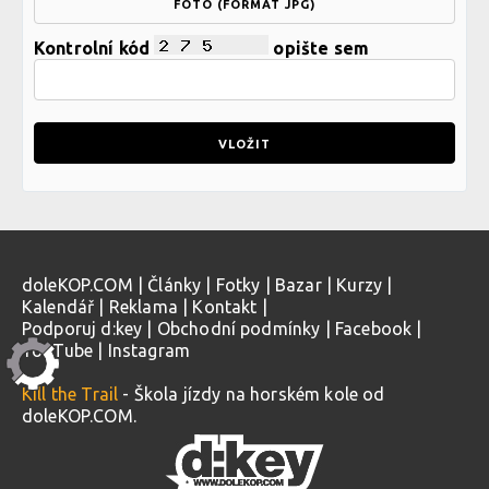
FOTO (FORMÁT JPG)
Kontrolní kód
opište sem
doleKOP.COM
|
Články
|
Fotky
|
Bazar
|
Kurzy
|
Kalendář
|
Reklama
|
Kontakt
|
Podporuj d:key
|
Obchodní podmínky
|
Facebook
|
YouTube
|
Instagram
Kill the Trail
- Škola jízdy na horském kole od
doleKOP.COM.