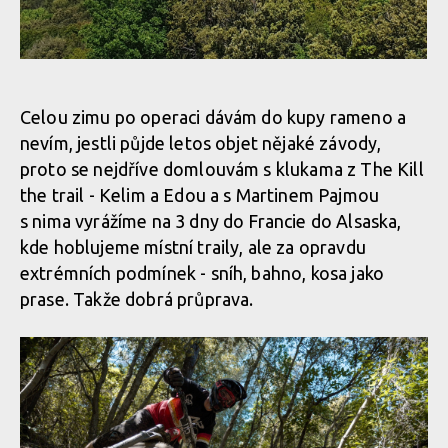
Report: Milan Smetaník a Martin Pajma úspěšně reprezentovali
Report: Milan Smetaník a Martin Pajma úspěšně reprezentovali
na Toscano Enduro Series v Livornu
na Toscano Enduro Series v Livornu
Celou zimu po operaci dávám do kupy rameno a
nevím, jestli půjde letos objet nějaké závody,
proto se nejdříve domlouvám s klukama z The Kill
Report: Milan Smetaník a Martin Pajma úspěšně reprezentovali
the trail - Kelim a Edou a s Martinem Pajmou
na Toscano Enduro Series v Livornu
s nima vyrážíme na 3 dny do Francie do Alsaska,
kde hoblujeme místní traily, ale za opravdu
extrémních podmínek - sníh, bahno, kosa jako
Report: Milan Smetaník a Martin Pajma úspěšně reprezentovali
prase. Takže dobrá průprava.
na Toscano Enduro Series v Livornu
Report: Milan Smetaník a Martin Pajma úspěšně reprezentovali
na Toscano Enduro Series v Livornu