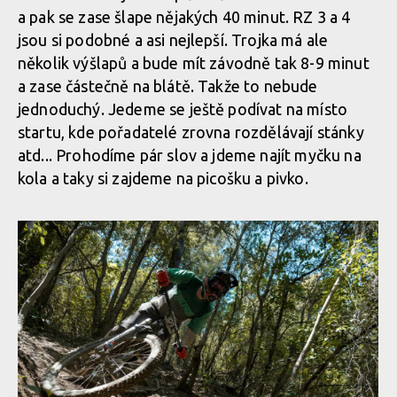
a pak se zase šlape nějakých 40 minut. RZ 3 a 4
jsou si podobné a asi nejlepší. Trojka má ale
několik výšlapů a bude mít závodně tak 8-9 minut
a zase částečně na blátě. Takže to nebude
jednoduchý. Jedeme se ještě podívat na místo
startu, kde pořadatelé zrovna rozdělávají stánky
atd... Prohodíme pár slov a jdeme najít myčku na
kola a taky si zajdeme na picošku a pivko.