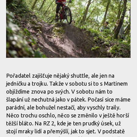
Report: Milan Smetaník a Martin Pajma úspěšně reprezentovali
na Toscano Enduro Series v Livornu
Report: Milan Smetaník a Martin Pajma úspěšně reprezentovali
na Toscano Enduro Series v Livornu
Report: Milan Smetaník a Martin Pajma úspěšně reprezentovali
na Toscano Enduro Series v Livornu
Report: Milan Smetaník a Martin Pajma úspěšně reprezentovali
Pořadatel zajišťuje nějaký shuttle, ale jen na
na Toscano Enduro Series v Livornu
jedničku a trojku. Takže v sobotu si to s Martinem
objíždíme znova po svých. V sobotu nám to
Report: Milan Smetaník a Martin Pajma úspěšně reprezentovali
šlapání už nechutná jako v pátek. Počasí sice máme
na Toscano Enduro Series v Livornu
parádní, ale bohužel nestačí, aby vyschly traily.
Něco trochu oschlo, něco se změnilo v ještě horší
těžší bláto. Na RZ 2, kde je ten prudký úsek, už
Report: Milan Smetaník a Martin Pajma úspěšně reprezentovali
stojí mraky lidí a přemýšlí, jak to sjet. V podstatě
na Toscano Enduro Series v Livornu