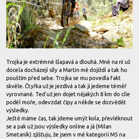
Trojka je extrémně šlapavá a dlouhá. Mně na ní už
docela docházejí síly a Martin mě dojíždí a tak ho
pouštím před sebe. Trojka se mu povedla fakt
skvěle. Čtyřka už je jezdivá a tak ji jedeme téměř
vyrovnaně. Teď už jen dojet nějakých 8 km do cíle
podél moře, odevzdat čipy a někde se dozvědět
výsledky.
Ještě máme čas, tak jdeme umýt kola, převléknout
se a pak už jsou výsledky online a já (Milan
Smetaník) zjišťuju, že jsem v mé kategorii M5 na