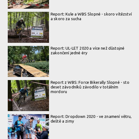
Report: Kule a WBS Slopné - skoro vítězství
a skoro za sucha
Report: UL-LET 2020 a více než důstojné
zakončení jedné éry
Report z WBS: Force Bikerally Slopné - sto
deset závodníků závodilo v totálním
mordoru
Report: Dropdown 2020 - ve znamení větru,
deště a zimy