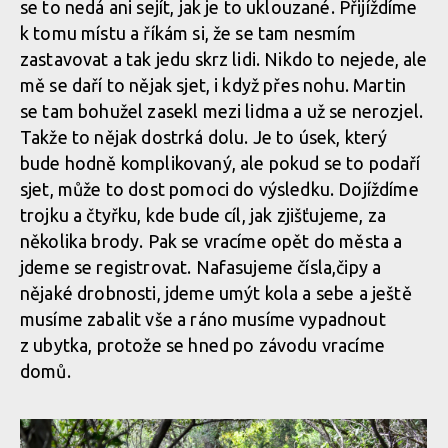
se to nedá ani sejít, jak je to uklouzané. Přijíždíme
k tomu místu a říkám si, že se tam nesmím
zastavovat a tak jedu skrz lidi. Nikdo to nejede, ale
Report: Milan Smetaník a Martin Pajma úspěšně reprezentovali
mě se daří to nějak sjet, i když přes nohu. Martin
na Toscano Enduro Series v Livornu
se tam bohužel zasekl mezi lidma a už se nerozjel.
Takže to nějak dostrká dolu. Je to úsek, který
bude hodně komplikovaný, ale pokud se to podaří
sjet, může to dost pomoci do výsledku. Dojíždíme
trojku a čtyřku, kde bude cíl, jak zjišťujeme, za
několika brody. Pak se vracíme opět do města a
jdeme se registrovat. Nafasujeme čísla,čipy a
nějaké drobnosti, jdeme umýt kola a sebe a ještě
musíme zabalit vše a ráno musíme vypadnout
z ubytka, protože se hned po závodu vracíme
domů.