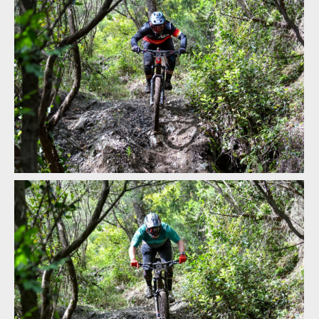
Report: Milan Smetaník a Martin Pajma úspěšně reprezentovali
na Toscano Enduro Series v Livornu
Report: Milan Smetaník a Martin Pajma úspěšně reprezentovali
na Toscano Enduro Series v Livornu