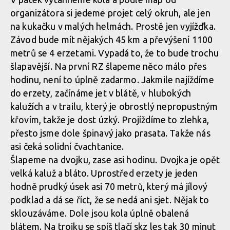
organizátora si jedeme projet celý okruh, ale jen
na kukačku v malých helmách. Prostě jen vyjížďka.
Závod bude mít nějakých 45 km a převýšení 1100
metrů se 4 erzetami. Vypadá to, že to bude trochu
šlapavější. Na první RZ šlapeme něco málo přes
hodinu, není to úplně zadarmo. Jakmile najíždíme
do erzety, začínáme jet v blátě, v hlubokých
kalužích a v trailu, který je obrostlý nepropustným
křovím, takže je dost úzký. Projíždíme to zlehka,
přesto jsme dole špinavý jako prasata. Takže nás
asi čeká solidní čvachtanice.
Šlapeme na dvojku, zase asi hodinu. Dvojka je opět
velká kaluž a bláto. Uprostřed erzety je jeden
hodně prudký úsek asi 70 metrů, který má jílový
podklad a dá se říct, že se nedá ani sjet. Nějak to
sklouzáváme. Dole jsou kola úplně obalená
blátem. Na trojku se spíš tlačí skz les tak 30 minut