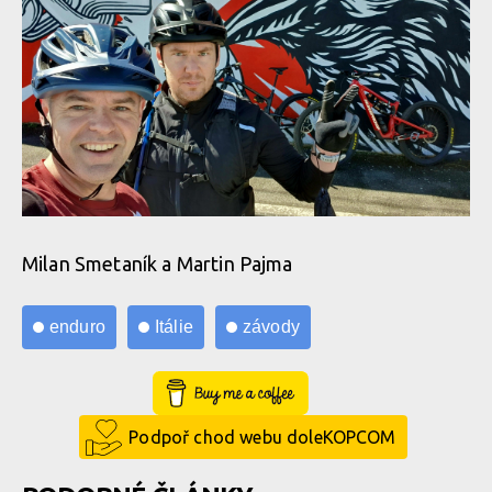
Milan Smetaník a Martin Pajma
enduro
Itálie
závody
Buy Me a Coffee
Podpoř chod webu doleKOPCOM