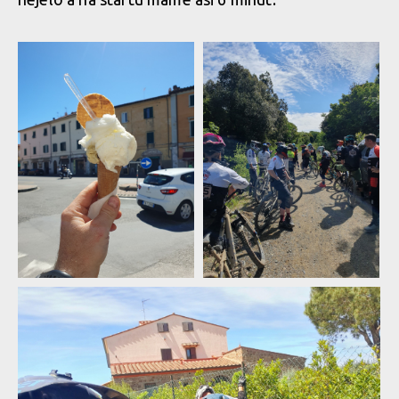
Report: Milan Smetaník a
Report: Milan Smetaník a
Martin Pajma úspěšně
Martin Pajma úspěšně
reprezentovali na Toscano
reprezentovali na Toscano
Enduro Series v Livornu
Enduro Series v Livornu