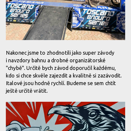
Nakonec jsme to zhodnotili jako super závody
i navzdory bahnu a drobné organizátorské
"chybě". Určitě bych závod doporučil každému,
kdo si chce skvěle zajezdit a kvalitně si zazávodit.
Italové jsou hodně rychlí. Budeme se sem chtít
ještě určitě vrátit.