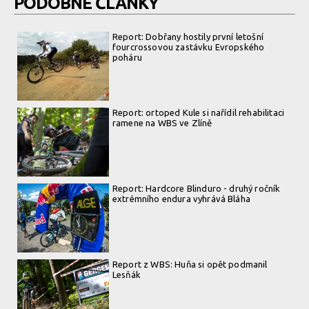
PODOBNÉ ČLÁNKY
Report: Dobřany hostily první letošní
fourcrossovou zastávku Evropského
poháru
Report: ortoped Kule si nařídil rehabilitaci
ramene na WBS ve Zlíně
Report: Hardcore Blinduro - druhý ročník
extrémního endura vyhrává Bláha
Report z WBS: Huňa si opět podmanil
Lesňák