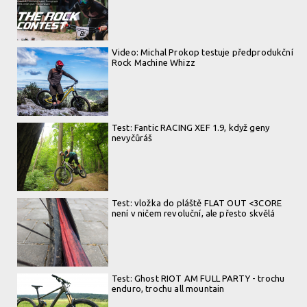
Video: Michal Prokop testuje předprodukční
Rock Machine Whizz
Test: Fantic RACING XEF 1.9, když geny
nevyčůráš
Test: vložka do pláště FLAT OUT <3CORE
není v ničem revoluční, ale přesto skvělá
Test: Ghost RIOT AM FULL PARTY - trochu
enduro, trochu all mountain