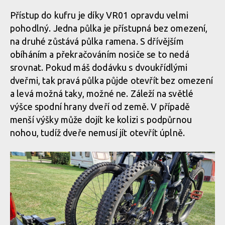
Přístup do kufru je díky VR01 opravdu velmi
pohodlný. Jedna půlka je přístupná bez omezení,
na druhé zůstává půlka ramena. S dřívějším
obíháním a překračováním nosiče se to nedá
srovnat. Pokud máš dodávku s dvoukřídlými
dveřmi, tak pravá půlka půjde otevřít bez omezení
a levá možná taky, možné ne. Záleží na světlé
výšce spodní hrany dveří od země. V případě
menší výšky může dojít ke kolizi s podpůrnou
nohou, tudíž dveře nemusí jít otevřít úplně.