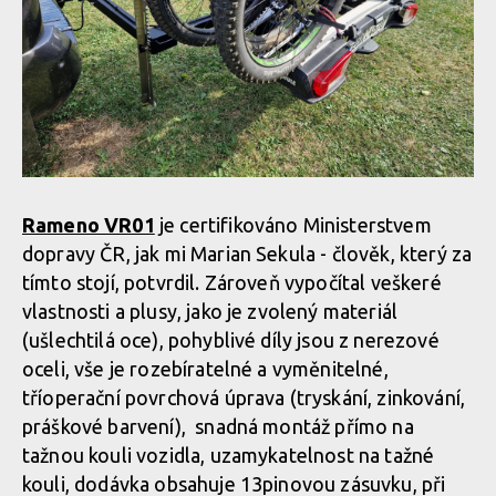
Rameno VR01
je certifikováno Ministerstvem
dopravy ČR, jak mi Marian Sekula - člověk, který za
tímto stojí, potvrdil. Zároveň vypočítal veškeré
vlastnosti a plusy, jako je zvolený materiál
(ušlechtilá oce), pohyblivé díly jsou z nerezové
oceli, vše je rozebíratelné a vyměnitelné,
tříoperační povrchová úprava (tryskání, zinkování,
práškové barvení), snadná montáž přímo na
tažnou kouli vozidla, uzamykatelnost na tažné
kouli, dodávka obsahuje 13pinovou zásuvku, při