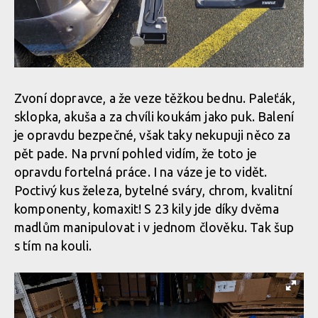
Zvoní dopravce, a že veze těžkou bednu. Paleťák,
sklopka, akuša a za chvíli koukám jako puk. Balení
je opravdu bezpečné, však taky nekupuji něco za
pět pade. Na první pohled vidím, že toto je
opravdu fortelná práce. I na váze je to vidět.
Poctivý kus železa, bytelné sváry, chrom, kvalitní
komponenty, komaxit! S 23 kily jde díky dvěma
madlům manipulovat i v jednom člověku. Tak šup
s tím na kouli.