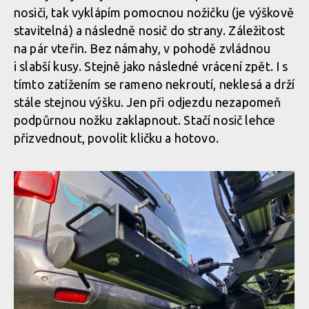
nosiči, tak vyklápím pomocnou nožičku (je výškově
stavitelná) a následně nosič do strany. Záležitost
na pár vteřin. Bez námahy, v pohodě zvládnou
i slabší kusy. Stejně jako následné vrácení zpět. I s
tímto zatížením se rameno nekroutí, neklesá a drží
stále stejnou výšku. Jen při odjezdu nezapomeň
podpůrnou nožku zaklapnout. Stačí nosič lehce
přizvednout, povolit kličku a hotovo.