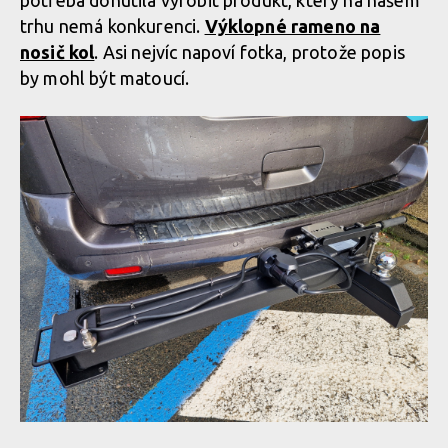
potřeba donutila vyrobit produkt, který na našem
trhu nemá konkurenci.
Výklopné rameno na
nosič kol
. Asi nejvíc napoví fotka, protože popis
by mohl být matoucí.