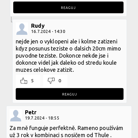
REAGUJ
Rudy
16.7.2024 - 14:30
nejde jen o vyklopeni ale i kolme zatizeni
kdyz posunus teziste o dalsich 20cm mimo
puvodne teziste. Dokonce nekde jse i
dokonce videl jak daleko od stredu koule
muzes celokove zatizit.
5
0
REAGUJ
Petr
19.7.2024 - 18:55
Za mně funguje perfektně. Rameno používám
už 3 rok v kombinaci s nosičem od Thule .