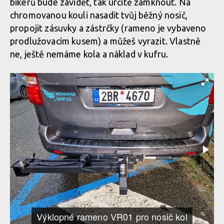
bikerů bude závidět, tak určitě zamknout. Na
chromovanou kouli nasadit tvůj běžný nosič,
propojit zásuvky a zástrčky (rameno je vybaveno
prodlužovacím kusem) a můžeš vyrazit. Vlastně
ne, ještě nemáme kola a náklad v kufru.
Výklopné rameno VR01 pro nosič kol