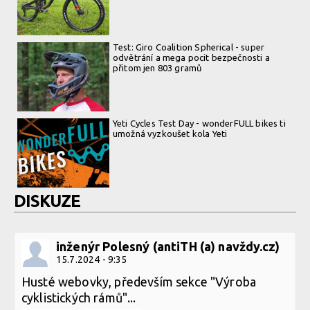
Test: Giro Coalition Spherical - super
odvětrání a mega pocit bezpečnosti a
přitom jen 803 gramů
Yeti Cycles Test Day - wonderFULL bikes ti
umožná vyzkoušet kola Yeti
DISKUZE
inženýr Polesný (antiTH (a) navždy.cz)
15.7.2024 - 9:35
Husté webovky, především sekce "Výroba
cyklistických rámů"...