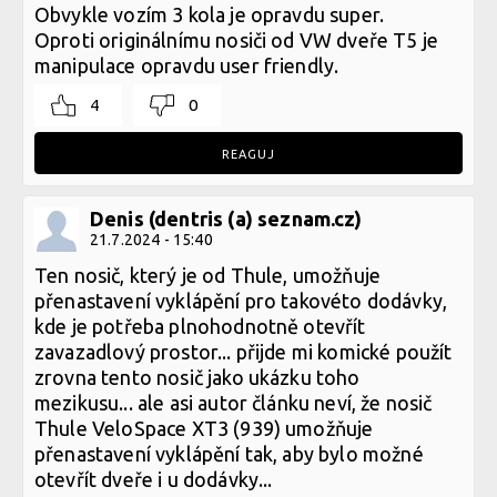
Obvykle vozím 3 kola je opravdu super.
Oproti originálnímu nosiči od VW dveře T5 je
manipulace opravdu user friendly.
4
0
REAGUJ
Denis (dentris (a) seznam.cz)
21.7.2024 - 15:40
Ten nosič, který je od Thule, umožňuje
přenastavení vyklápění pro takovéto dodávky,
kde je potřeba plnohodnotně otevřít
zavazadlový prostor... přijde mi komické použít
zrovna tento nosič jako ukázku toho
mezikusu... ale asi autor článku neví, že nosič
Thule VeloSpace XT3 (939) umožňuje
přenastavení vyklápění tak, aby bylo možné
otevřít dveře i u dodávky...