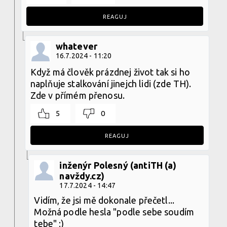
REAGUJ
whatever
16.7.2024 - 11:20
Když má člověk prázdnej život tak si ho
naplňuje stalkování jinejch lidi (zde TH).
Zde v přímém přenosu.
5
0
REAGUJ
inženýr Polesný (antiTH (a)
navždy.cz)
17.7.2024 - 14:47
Vidím, že jsi mě dokonale přečetl...
Možná podle hesla "podle sebe soudím
tebe" ;)