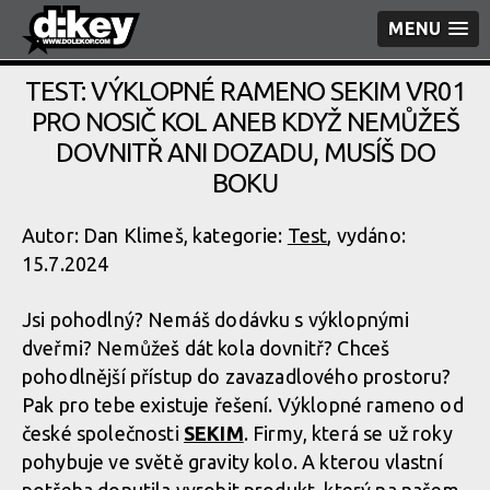
MENU
TEST: VÝKLOPNÉ RAMENO SEKIM VR01
PRO NOSIČ KOL ANEB KDYŽ NEMŮŽEŠ
DOVNITŘ ANI DOZADU, MUSÍŠ DO
BOKU
Autor: Dan Klimeš, kategorie:
Test
, vydáno:
15.7.2024
Jsi pohodlný? Nemáš dodávku s výklopnými
dveřmi? Nemůžeš dát kola dovnitř? Chceš
pohodlnější přístup do zavazadlového prostoru?
Pak pro tebe existuje řešení. Výklopné rameno od
české společnosti
SEKIM
. Firmy, která se už roky
pohybuje ve světě gravity kolo. A kterou vlastní