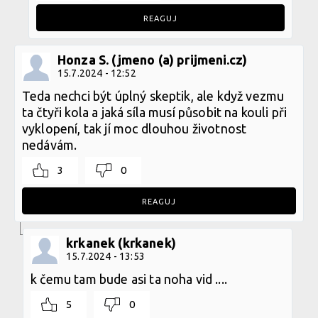
REAGUJ
Honza S. (jmeno (a) prijmeni.cz)
15.7.2024 - 12:52
Teda nechci být úplný skeptik, ale když vezmu
ta čtyři kola a jaká síla musí působit na kouli při
vyklopení, tak jí moc dlouhou životnost
nedávám.
3
0
REAGUJ
krkanek (krkanek)
15.7.2024 - 13:53
k čemu tam bude asi ta noha vid ....
5
0