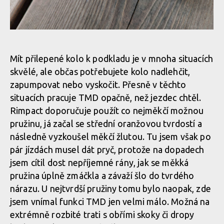
Jako nejvhodnější se jevila střední tvrdost pružin, ale správný
výběr záleží na mnoha parametrech, včetně typu trati a jízdním
stylu
Mít přilepené kolo k podkladu je v mnoha situacích
skvělé, ale občas potřebujete kolo nadlehčit,
zapumpovat nebo vyskočit. Přesně v těchto
situacích pracuje TMD opačně, než jezdec chtěl.
Jako nejvhodnější se jevila střední tvrdost pružin, ale správný
Rimpact doporučuje použít co nejměkčí možnou
výběr záleží na mnoha parametrech, včetně typu trati a jízdním
pružinu, já začal se střední oranžovou tvrdostí a
stylu
následně vyzkoušel měkčí žlutou. Tu jsem však po
pár jízdách musel dát pryč, protože na dopadech
jsem cítil dost nepříjemné rány, jak se měkká
pružina úplně zmáčkla a závaží šlo do tvrdého
Jako nejvhodnější se jevila střední tvrdost pružin, ale správný
výběr záleží na mnoha parametrech, včetně typu trati a jízdním
nárazu. U nejtvrdší pružiny tomu bylo naopak, zde
stylu
jsem vnímal funkci TMD jen velmi málo. Možná na
extrémně rozbité trati s obřími skoky či dropy