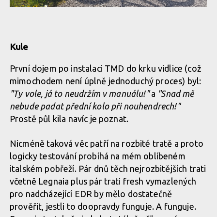
kufříku
Rimpact Tuned Mass Damper je konstrukčně jednoduché
zařízení, pokud je namontováno na kole, je v podstatě
Pro srovnání, předepnutá a nepředepnutá pružina
neviditelné. Prozrazuje ho jen víčko na hlavové trubce.
Kule
Pro srovnání, předepnutá a nepředepnutá pružina
První dojem po instalaci TMD do krku vidlice (což
mimochodem není úplně jednoduchý proces) byl:
Rimpact Tuned Mass Damper je konstrukčně jednoduché
zařízení, pokud je namontováno na kole, je v podstatě
"Ty vole, já to neudržím v manuálu!"
a
"Snad mě
neviditelné. Prozrazuje ho jen víčko na hlavové trubce.
Pro srovnání, předepnutá a nepředepnutá pružina
nebude padat přední kolo při nouhendrech!"
Prostě půl kila navíc je poznat.
Nicméně taková věc patří na rozbité tratě a proto
Rimpact Tuned Mass Damper je konstrukčně jednoduché
logicky testování probíhá na mém oblíbeném
zařízení, pokud je namontováno na kole, je v podstatě
neviditelné. Prozrazuje ho jen víčko na hlavové trubce.
italském pobřeží. Pár dnů těch nejrozbitějších trati
včetně Legnaia plus pár trati fresh vymazlených
pro nadcházející EDR by mělo dostatečně
prověřit, jestli to doopravdy funguje. A funguje.
Rimpact Tuned Mass Damper je konstrukčně jednoduché