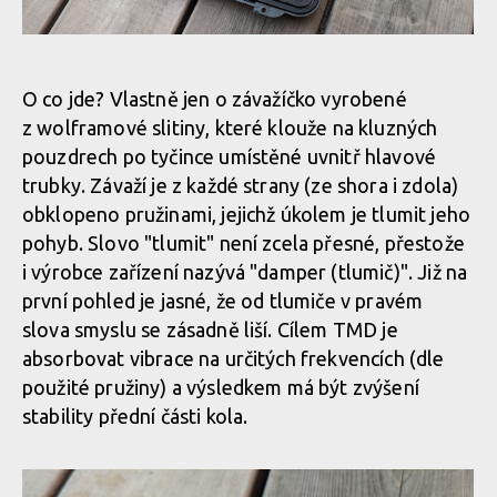
Horní miska
Uvnitř nalezneme samotné zařízení a dva páry náhradních pružin
Spodní miska
O co jde? Vlastně jen o závažíčko vyrobené
Horní miska
z wolframové slitiny, které klouže na kluzných
Uvnitř nalezneme samotné zařízení a dva páry náhradních pružin
Spodní miska
pouzdrech po tyčince umístěné uvnitř hlavové
trubky. Závaží je z každé strany (ze shora i zdola)
Horní miska
obklopeno pružinami, jejichž úkolem je tlumit jeho
Uvnitř nalezneme samotné zařízení a dva páry náhradních pružin
Spodní miska
pohyb. Slovo "tlumit" není zcela přesné, přestože
i výrobce zařízení nazývá "damper (tlumič)". Již na
Uvnitř nalezneme samotné zařízení a dva páry náhradních pružin
první pohled je jasné, že od tlumiče v pravém
Spodní miska
slova smyslu se zásadně liší. Cílem TMD je
absorbovat vibrace na určitých frekvencích (dle
Uvnitř nalezneme samotné zařízení a dva páry náhradních pružin
použité pružiny) a výsledkem má být zvýšení
Spodní miska
stability přední části kola.
Uvnitř nalezneme samotné zařízení a dva páry náhradních pružin
Spodní miska