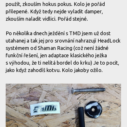
použít, zkouším hokus pokus. Kolo je pořád
přilepené. Když tedy nejde vyladit damper,
zkouším naladit vidlici. Pořád stejné.
Celá sestava Rimpact Tuned Mass Damper
Rimpact Tuned Mass Damper je konstrukčně jednoduché
zařízení, pokud je namontováno na kole, je v podstatě
Po několika dnech ježdění s TMD jsem už dost
neviditelné. Prozrazuje ho jen víčko na hlavové trubce.
Celá sestava Rimpact Tuned Mass Damper
utahanej a tak jej pro srovnání nahrazují HeadLock
systémem od Shaman Racing (což není žádné
funkční řešení, jen adaptace klasického ježka
Celá sestava Rimpact Tuned Mass Damper
s výhodou, že ti nelítá bordel do krku) Je to pocit,
Rimpact Tuned Mass Damper je konstrukčně jednoduché
zařízení, pokud je namontováno na kole, je v podstatě
jako když zahodíš kotvu. Kolo jakoby ožilo.
neviditelné. Prozrazuje ho jen víčko na hlavové trubce.
Celá sestava Rimpact Tuned Mass Damper
Celá sestava Rimpact Tuned Mass Damper
Rimpact Tuned Mass Damper je konstrukčně jednoduché
zařízení, pokud je namontováno na kole, je v podstatě
neviditelné. Prozrazuje ho jen víčko na hlavové trubce.
Celá sestava Rimpact Tuned Mass Damper