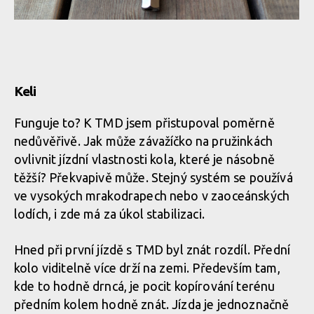
Před samotnou montáží TMD je třeba odstranit ježka a pokud
Rimpact Tuned Mass Damper
TMD použít nechcete, tak buď narazit ježka zpět, nebo využít
prozrazuje pouze víčko
například HeadLock systémem od Shaman Racing
Rimpact Tuned Mass Damper
shora
Celá sestava Rimpact Tuned Mass Damper
Rimpact Tuned Mass Damper
Keli
Celá sestava Rimpact Tuned Mass Damper
Před samotnou montáží TMD je třeba odstranit ježka a pokud
Rimpact Tuned Mass Damper
TMD použít nechcete, tak buď narazit ježka zpět, nebo využít
prozrazuje pouze víčko
Funguje to? K TMD jsem přistupoval poměrně
například HeadLock systémem od Shaman Racing
shora
Rimpact Tuned Mass Damper
nedůvěřivě. Jak může závažíčko na pružinkách
Celá sestava Rimpact Tuned Mass Damper
ovlivnit jízdní vlastnosti kola, které je násobně
těžší? Překvapivě může. Stejný systém se používá
Rimpact Tuned Mass Damper
ve vysokých mrakodrapech nebo v zaoceánských
Celá sestava Rimpact Tuned Mass Damper
Před samotnou montáží TMD je třeba odstranit ježka a pokud
Rimpact Tuned Mass Damper
lodích, i zde má za úkol stabilizaci.
TMD použít nechcete, tak buď narazit ježka zpět, nebo využít
prozrazuje pouze víčko
například HeadLock systémem od Shaman Racing
shora
Rimpact Tuned Mass Damper
Hned při první jízdě s TMD byl znát rozdíl. Přední
Celá sestava Rimpact Tuned Mass Damper
kolo viditelně více drží na zemi. Především tam,
kde to hodně drncá, je pocit kopírování terénu
Rimpact Tuned Mass Damper
Rimpact Tuned Mass Damper
Celá sestava Rimpact Tuned Mass Damper
předním kolem hodně znát. Jízda je jednoznačně
prozrazuje pouze víčko