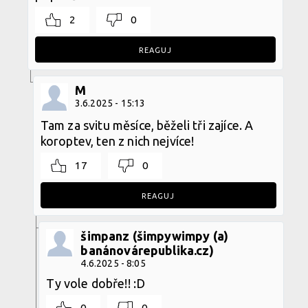
2
0
REAGUJ
M
3.6.2025 - 15:13
Tam za svitu měsíce, běželi tři zajíce. A
koroptev, ten z nich nejvíce!
17
0
REAGUJ
šimpanz (šimpywimpy (a)
banánovárepublika.cz)
4.6.2025 - 8:05
Ty vole dobře!! :D
0
0