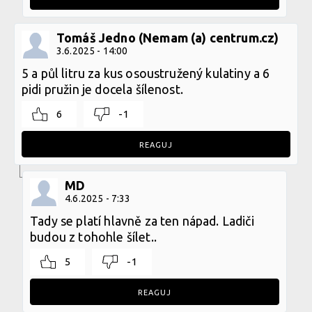
Tomáš Jedno (Nemam (a) centrum.cz)
3.6.2025 - 14:00
5 a půl litru za kus osoustružený kulatiny a 6
pidi pružin je docela šílenost.
6
-1
REAGUJ
MD
4.6.2025 - 7:33
Tady se platí hlavně za ten nápad. Ladiči
budou z tohohle šílet..
5
-1
REAGUJ