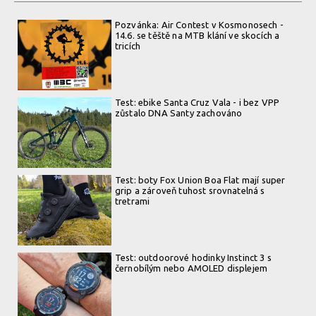
Pozvánka: Air Contest v Kosmonosech -
14.6. se těště na MTB klání ve skocích a
tricích
Test: ebike Santa Cruz Vala - i bez VPP
zůstalo DNA Santy zachováno
Test: boty Fox Union Boa Flat mají super
grip a zároveň tuhost srovnatelná s
tretrami
Test: outdoorové hodinky Instinct 3 s
černobílým nebo AMOLED displejem