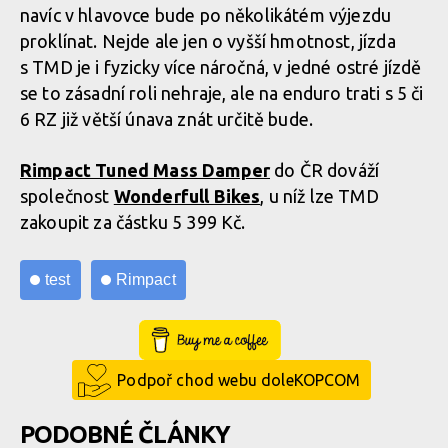
navíc v hlavovce bude po několikátém výjezdu
proklínat. Nejde ale jen o vyšší hmotnost, jízda
Celé Rimpact Tuned Mass Damper váží 445 g
s TMD je i fyzicky více náročná, v jedné ostré jízdě
se to zásadní roli nehraje, ale na enduro trati s 5 či
Jako nejvhodnější se jevila střední tvrdost pružin, ale správný
výběr záleží na mnoha parametrech, včetně typu trati a jízdním
6 RZ již větší únava znát určitě bude.
stylu
Celé Rimpact Tuned Mass Damper váží 445 g
Rimpact Tuned Mass Damper
do ČR dováží
společnost
Wonderfull Bikes
, u níž lze TMD
Celé Rimpact Tuned Mass Damper váží 445 g
zakoupit za částku 5 399 Kč.
test
Rimpact
Buy Me a Coffee
Podpoř chod webu doleKOPCOM
PODOBNÉ ČLÁNKY