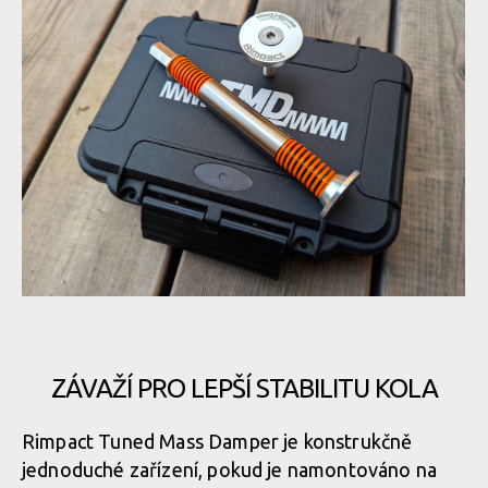
Rimpact Tuned Mass Damper
ZÁVAŽÍ PRO LEPŠÍ STABILITU KOLA
Rimpact Tuned Mass Damper
Rimpact Tuned Mass Damper je konstrukčně
jednoduché zařízení, pokud je namontováno na
Rimpact Tuned Mass Damper