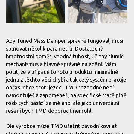
Před samotnou montáží TMD je třeba odstranit ježka a pokud
A zespod
Rimpact Tuned Mass Damper
TMD použít nechcete, tak buď narazit ježka zpět, nebo využít
prozrazuje pouze víčko
například HeadLock systémem od Shaman Racing
shora
Aby Tuned Mass Damper správné fungoval, musí
splňovat několik parametrů. Dostatečný
A zespod
hmotnostní poměr, vhodná tuhost, účinný tlumící
mechanismus a hlavně správné naladění. Mám
Před samotnou montáží TMD je třeba odstranit ježka a pokud
Rimpact Tuned Mass Damper
pocit, že v případě tohoto produktu minimálně
A zespod
TMD použít nechcete, tak buď narazit ježka zpět, nebo využít
prozrazuje pouze víčko
například HeadLock systémem od Shaman Racing
jedna z těchto věci chybí a tak celý systém pracuje
shora
občas lehce proti jezdci. TMD rozhodně není
A zespod
namontuješ a zapomeneš, na specifické tratě plně
rozbitých pasáží za mě ano, ale jako univerzální
Před samotnou montáží TMD je třeba odstranit ježka a pokud
řešení bych TMD doporučit nemohl.
Rimpact Tuned Mass Damper
TMD použít nechcete, tak buď narazit ježka zpět, nebo využít
A zespod
prozrazuje pouze víčko
například HeadLock systémem od Shaman Racing
shora
Dle výrobce může TMD ušetřit závodníkovi až
vteřinu na minutě, což je v extrémně vyrovnaném