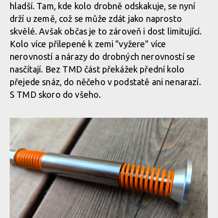
shora
hladší. Tam, kde kolo drobně odskakuje, se nyní
Rimpact Tuned Mass Damper
drží u země, což se může zdát jako naprosto
Celá sestava Rimpact Tuned Mass Damper
skvělé. Avšak občas je to zároveň i dost limitující.
Kolo více přilepené k zemi "vyžere" více
Rimpact Tuned Mass Damper
Rimpact Tuned Mass Damper
nerovností a nárazy do drobných nerovností se
Celá sestava Rimpact Tuned Mass Damper
prozrazuje pouze víčko
nasčítají. Bez TMD část překážek přední kolo
shora
přejede snáz, do něčeho v podstatě ani nenarazí.
Rimpact Tuned Mass Damper
S TMD skoro do všeho.
Celá sestava Rimpact Tuned Mass Damper
Rimpact Tuned Mass Damper
Celá sestava Rimpact Tuned Mass Damper
Rimpact Tuned Mass Damper
Celá sestava Rimpact Tuned Mass Damper