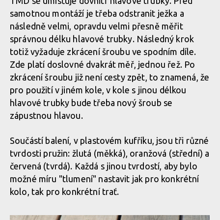
TMD se umísťuje dovnitř hlavové trubky. Před
samotnou montáží je třeba odstranit ježka a
Celá sestava Rimpact Tuned Mass Damper
Závaží je z každé strany (ze shora i zdola) obklopeno pružinami,
O co jde? Vlastně jen o závažíčko vyrobené z wolframové slitiny,
jejichž úkolem je tlumit jeho pohyb.
následně velmi, opravdu velmi přesně měřit
které klouže na kluzných pouzdrech po po tyčince umístěném
uvnitř hlavové trubky.
správnou délku hlavové trubky. Následný krok
totiž vyžaduje zkrácení šroubu ve spodním díle.
Celá sestava Rimpact Tuned Mass Damper
Zde platí doslovné dvakrát měř, jednou řež. Po
Závaží je z každé strany (ze shora i zdola) obklopeno pružinami,
jejichž úkolem je tlumit jeho pohyb.
zkrácení šroubu již není cesty zpět, to znamená, že
O co jde? Vlastně jen o závažíčko vyrobené z wolframové slitiny,
Celá sestava Rimpact Tuned Mass Damper
pro použití v jiném kole, v kole s jinou délkou
které klouže na kluzných pouzdrech po po tyčince umístěném
uvnitř hlavové trubky.
hlavové trubky bude třeba nový šroub se
zápustnou hlavou.
Závaží je z každé strany (ze shora i zdola) obklopeno pružinami,
Celá sestava Rimpact Tuned Mass Damper
jejichž úkolem je tlumit jeho pohyb.
Součástí balení, v plastovém kufříku, jsou tři různé
O co jde? Vlastně jen o závažíčko vyrobené z wolframové slitiny,
tvrdosti pružin: žlutá (měkká), oranžová (střední) a
Celá sestava Rimpact Tuned Mass Damper
které klouže na kluzných pouzdrech po po tyčince umístěném
červená (tvrdá). Každá s jinou tvrdostí, aby bylo
uvnitř hlavové trubky.
Závaží je z každé strany (ze shora i zdola) obklopeno pružinami,
jejichž úkolem je tlumit jeho pohyb.
možné míru "tlumení" nastavit jak pro konkrétní
kolo, tak pro konkrétní trať.
Celá sestava Rimpact Tuned Mass Damper
O co jde? Vlastně jen o závažíčko vyrobené z wolframové slitiny,
Závaží je z každé strany (ze shora i zdola) obklopeno pružinami,