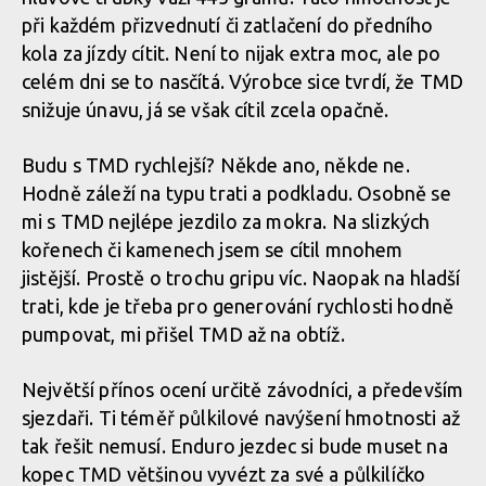
Celé Rimpact Tuned Mass Damper váží 445 g
výběr záleží na mnoha parametrech, včetně typu trati a jízdním
při každém přizvednutí či zatlačení do předního
stylu
kola za jízdy cítit. Není to nijak extra moc, ale po
celém dni se to nasčítá. Výrobce sice tvrdí, že TMD
Celé Rimpact Tuned Mass Damper váží 445 g
snižuje únavu, já se však cítil zcela opačně.
Jako nejvhodnější se jevila střední tvrdost pružin, ale správný
Celé Rimpact Tuned Mass Damper váží 445 g
Budu s TMD rychlejší? Někde ano, někde ne.
výběr záleží na mnoha parametrech, včetně typu trati a jízdním
stylu
Hodně záleží na typu trati a podkladu. Osobně se
mi s TMD nejlépe jezdilo za mokra. Na slizkých
Celé Rimpact Tuned Mass Damper váží 445 g
kořenech či kamenech jsem se cítil mnohem
jistější. Prostě o trochu gripu víc. Naopak na hladší
Jako nejvhodnější se jevila střední tvrdost pružin, ale správný
trati, kde je třeba pro generování rychlosti hodně
výběr záleží na mnoha parametrech, včetně typu trati a jízdním
Celé Rimpact Tuned Mass Damper váží 445 g
stylu
pumpovat, mi přišel TMD až na obtíž.
Největší přínos ocení určitě závodníci, a především
Celé Rimpact Tuned Mass Damper váží 445 g
sjezdaři. Ti téměř půlkilové navýšení hmotnosti až
Jako nejvhodnější se jevila střední tvrdost pružin, ale správný
tak řešit nemusí. Enduro jezdec si bude muset na
výběr záleží na mnoha parametrech, včetně typu trati a jízdním
kopec TMD většinou vyvézt za své a půlkilíčko
Celé Rimpact Tuned Mass Damper váží 445 g
stylu