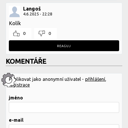
Langoš
4.6.2025 - 22:28
Kolík
0
0
REAGUJ
KOMENTÁŘE
Publikovat jako anonymní uživatel -
přihlášení
,
registrace
jméno
e-mail