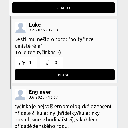
REAGUJ
Luke
3.6.2025 - 12:13
Jestli mu nešlo o toto: "po tyčince
umístěném"
To je ten tyčinka? :-)
1
0
REAGUJ
Engineer
3.6.2025 - 12:57
tyčinka je nejspíš etnomologické označení
hřídele či kulatiny (hřídelky/kulatinky
pokud jsme v hodinářství), v každém
případě ženského rodu.