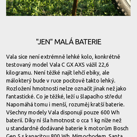
Ochrana motoru a spodní části rámu budí důvěru
Vnitřní vedení nechybí
Chválit motor Bosch Gen 5 s 85 Nm kroutícího momentu není
Ochrana motoru a spodní části rámu budí důvěru
třeba blíže představovat, etalon přirozené podpory šlapání
dominuje trhu ebiků a není tomu náhodou
Vnitřní vedení nechybí
"JEN" MALÁ BATERIE
Ochrana motoru a spodní části rámu budí důvěru
Vala sice není extrémně lehké kolo, konkrétně
Vnitřní vedení nechybí
Chválit motor Bosch Gen 5 s 85 Nm kroutícího momentu není
testovaný model Vala C GX AXS vážil 22,6
třeba blíže představovat, etalon přirozené podpory šlapání
Ochrana motoru a spodní části rámu budí důvěru
kilogramu. Není těžké najít lehčí ebiky, ale
dominuje trhu ebiků a není tomu náhodou
málokterý bude v ruce pocitově takto lehký.
Rozložení hmotnosti nelze označit jinak než jako
Ochrana motoru a spodní části rámu budí důvěru
fantastické. Co je těžké, leží u šlapacího středu!
Napomáhá tomu i menší, rozuměj kratší baterie.
Chválit motor Bosch Gen 5 s 85 Nm kroutícího momentu není
třeba blíže představovat, etalon přirozené podpory šlapání
Všechny modely Vala disponují pouze 600 Wh
Ochrana motoru a spodní části rámu budí důvěru
dominuje trhu ebiků a není tomu náhodou
baterií. Díky ní šla hmotnost o cca 1 kg níže než
u standardně dodávané baterie k motorům Bosch
Gen 5 s kapacitou 800 Wh. Mimochodem, Santa
Ochrana motoru a spodní části rámu budí důvěru