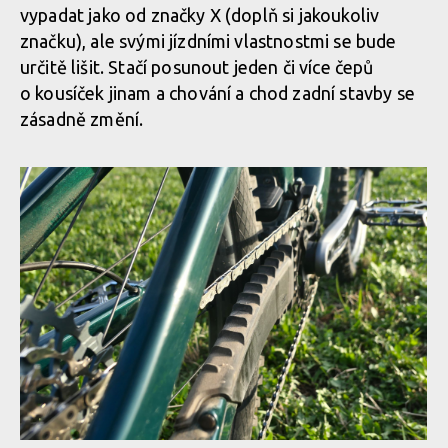
vypadat jako od značky X (doplň si jakoukoliv
Santa Cruz Vala C GX AXS
značku), ale svými jízdními vlastnostmi se bude
Matně zelený rám doplňují zlaté nápisy
určitě lišit. Stačí posunout jeden či více čepů
o kousíček jinam a chování a chod zadní stavby se
Santa Cruz Vala C GX AXS
zásadně změní.
Matně zelený rám doplňují zlaté nápisy
Santa Cruz Vala C GX AXS
Matně zelený rám doplňují zlaté nápisy
Matně zelený rám doplňují zlaté nápisy
Matně zelený rám doplňují zlaté nápisy
Matně zelený rám doplňují zlaté nápisy