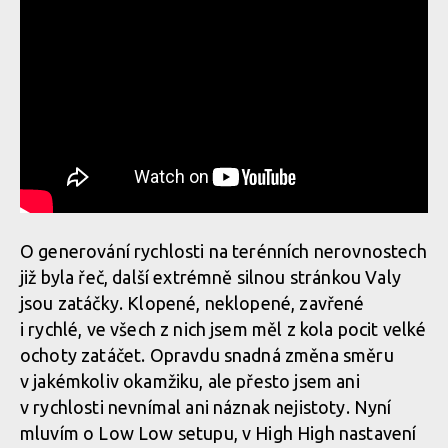
Santa Cruz Vala v akci
Santa Cruz Vala v akci
Santa Cruz Vala v akci
Santa Cruz Vala v akci
O generování rychlosti na terénních nerovnostech
již byla řeč, další extrémně silnou stránkou Valy
jsou zatáčky. Klopené, neklopené, zavřené
i rychlé, ve všech z nich jsem měl z kola pocit velké
ochoty zatáčet. Opravdu snadná změna směru
v jakémkoliv okamžiku, ale přesto jsem ani
v rychlosti nevnímal ani náznak nejistoty. Nyní
mluvím o Low Low setupu, v High High nastavení