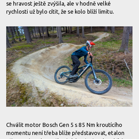
se hravost ještě zvýšila, ale v hodně velké
rychlosti už bylo cítit, že se kolo blíží limitu.
Santa Cruz Vala v akci
Chválit motor Bosch Gen 5 s 85 Nm kroutícího
momentu není třeba blíže představovat, etalon
Santa Cruz Vala v akci