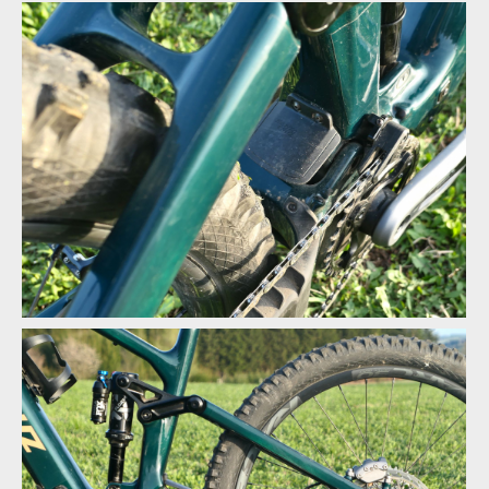
Ochrana zadní stavby nechybí
Matně zelený rám doplňují zlaté nápisy
Ochrana zadní stavby nechybí
Ochrana zadní stavby nechybí
Ochrana zadní stavby nechybí
Ochrana zadní stavby nechybí
Nenápadný blatníček zabraňující zapadnutí nečistot k hlavnímu
čepu
Ochrana zadní stavby nechybí
Nenápadný blatníček zabraňující zapadnutí nečistot k hlavnímu
čepu
Ochrana zadní stavby nechybí