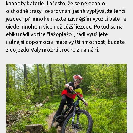
kapacity baterie. I přesto, že se nejednalo
baterie
Displej nehledej, Bosch System Controller dodá veškeré
o shodné trasy, ze srovnání jasně vyplývá, že lehčí
Bezdrátové ovládání přepínání režimů, pro čistý kokpit
potřebné informace, dojezd i rámcový stav baterie
jezdec i při mnohem extenzivnějším využití baterie
ujede mnohem více než těžší jezdec. Pokud se na
Neforemný držák na láhev lze vyměnit za PowerMore rozšíření
ebiku rádi vozíte "lážoplážo", rádi využijete
Bezdrátové ovládání přepínání režimů, pro čistý kokpit
baterie
Displej nehledej, Bosch System Controller dodá veškeré
i silnější dopomoci a máte vyšší hmotnost, budete
potřebné informace, dojezd i rámcový stav baterie
z dojezdu Valy možná trochu zklamáni.
Neforemný držák na láhev lze vyměnit za PowerMore rozšíření
baterie
Neforemný držák na láhev lze vyměnit za PowerMore rozšíření
baterie
Neforemný držák na láhev lze vyměnit za PowerMore rozšíření
baterie