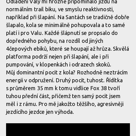
Odladění Valy mi hrozně připomínalo jízdu na
Santa Cruz Vala v akci
normálním trail biku, ve smyslu reaktivnosti,
Santa Cruz Vala v akci
Santa Cruz Vala v akci
například při šlapání. Na Santách se tradičně dobře
Santa Cruz Vala v akci
šlapalo, kola se minimálně pohupovala a to samé
platí i pro Valu. Každé šlápnutí se propsalo do
Santa Cruz Vala v akci
Santa Cruz Vala v akci
dopředného pohybu, na rozdíl od jiných
4čepových ebiků, které se houpají až hrůza. Skvělá
Santa Cruz Vala v akci
Santa Cruz Vala v akci
platforma podrží nejen při šlapání, ale i při
pumpování, v klopenkách i odrazech skoků.
Můj dominantní pocit z kola? Rozhodně neztrácím
Santa Cruz Vala v akci
Santa Cruz Vala v akci
energii v odpružení. Druhý pocit, tuhost. Řídítka
s průměrem 35 mm k tomu vidlice Fox 38 tvoří
tuhou přední část, přičemž ten samý pocit jsem
Santa Cruz Vala v akci
Santa Cruz Vala v akci
měl i z rámu. Pro mě jakožto těžšího, agresivněji
jezdícího jezdce jen výhoda.
Santa Cruz Vala v akci
Santa Cruz Vala v akci