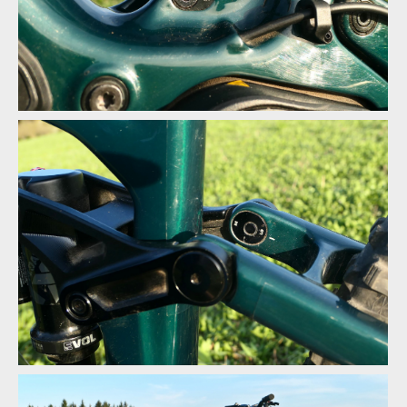
Nenápadný blatníček zabraňující zapadnutí nečistot k hlavnímu
čepu
VPP nahradilo čtyřčepové zavěšení, typický Horst Link s čepem
dělícím řetězovou vzpěru
Změnou pozice spodního čep tlumiče lze upravit progresivitu
zadní stavby z 26 na 29 %
VPP nahradilo čtyřčepové zavěšení, typický Horst Link s čepem
dělícím řetězovou vzpěru
Změnou pozice spodního čep tlumiče lze upravit progresivitu
zadní stavby z 26 na 29 %
VPP nahradilo čtyřčepové zavěšení, typický Horst Link s čepem
dělícím řetězovou vzpěru
Změnou pozice spodního čep tlumiče lze upravit progresivitu
zadní stavby z 26 na 29 %
Flipchipem v zadní stavbě upravit geometrii , položit hlavovou
trubku o 0,3 stupně a snížit střed o 4 mm