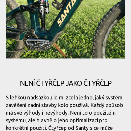
Santa Cruz Vala C GX AXS
Santa Cruz Vala C GX AXS
Santa Cruz Vala C GX AXS
Santa Cruz Vala C GX AXS
Santa Cruz Vala C GX AXS
Santa Cruz Vala C GX AXS
Matně zelený rám doplňují zlaté nápisy
Santa Cruz Vala C GX AXS
Santa Cruz Vala C GX AXS
NENÍ ČTYŘČEP JAKO ČTYŘČEP
Matně zelený rám doplňují zlaté nápisy
S lehkou nadsázkou je mi zcela jedno, jaký systém
Santa Cruz Vala C GX AXS
Santa Cruz Vala C GX AXS
zavěšení zadní stavby kolo používá. Každý způsob
Matně zelený rám doplňují zlaté nápisy
má své výhody i nevýhody. Není to o použitém
Santa Cruz Vala C GX AXS
systému, ale hlavně o jeho optimalizaci pro
konkrétní použití. Čtyřčep od Santy sice může
Matně zelený rám doplňují zlaté nápisy