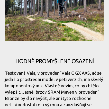
Santa Cruz Vala v akci
Santa Cruz Vala v akci
Santa Cruz Vala v akci
Santa Cruz Vala v akci
Santa Cruz Vala v akci
Santa Cruz Vala v akci
Santa Cruz Vala v akci
HODNĚ PROMYŠLENÉ OSAZENÍ
Santa Cruz Vala v akci
Santa Cruz Vala v akci
Santa Cruz Vala v akci
Testovaná Vala, v provedení Vala C GX AXS, ač se
jedná o prostřední model v pěti verzích, má skvělý
Santa Cruz Vala v akci
Santa Cruz Vala v akci
komponentový mix. Vlastně nevím, co by chtělo
Santa Cruz Vala v akci
vylepšit. Jasně, brzdy SRAM Maven v provedení
Bronze by šlo navýšit, ale ani tyto rozhodně
Santa Cruz Vala v akci
Santa Cruz Vala v akci
netrpí nedostatkem výkonu a zavzdušňují se