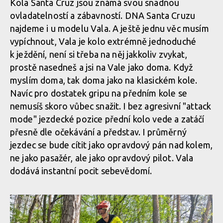
Kola Santa Cruz jsou známá svou snadnou
Geometrie Santa Cruz Vala
Flipchipem v zadní stavbě upravit geometrii , položit hlavovou
ovladatelností a zábavností. DNA Santa Cruzu
trubku o 0,3 stupně a snížit střed o 4 mm
najdeme i u modelu Vala. A ještě jednu věc musím
Vala postavená na karbonovém rámu nabízí 160 mm zdvihu
Geometrie Santa Cruz Vala
vpředu a 150 mm vzadu.
vypíchnout, Vala je kolo extrémně jednoduché
k ježdění, není si třeba na něj jakkoliv zvykat,
Flipchipem v zadní stavbě upravit geometrii , položit hlavovou
prostě nasedneš a jsi na Vale jako doma. Když
trubku o 0,3 stupně a snížit střed o 4 mm
Geometrie Santa Cruz Vala
myslím doma, tak doma jako na klasickém kole.
Vala postavená na karbonovém rámu nabízí 160 mm zdvihu
vpředu a 150 mm vzadu.
Navíc pro dostatek gripu na předním kole se
nemusíš skoro vůbec snažit. I bez agresivní "attack
Geometrie Santa Cruz Vala
mode" jezdecké pozice přední kolo vede a zatáčí
přesně dle očekávání a představ. I průměrný
Vala postavená na karbonovém rámu nabízí 160 mm zdvihu
vpředu a 150 mm vzadu.
jezdec se bude cítit jako opravdový pán nad kolem,
Geometrie Santa Cruz Vala
ne jako pasažér, ale jako opravdový pilot. Vala
dodává instantní pocit sebevědomí.
Geometrie Santa Cruz Vala
Vala postavená na karbonovém rámu nabízí 160 mm zdvihu
vpředu a 150 mm vzadu.
Geometrie Santa Cruz Vala