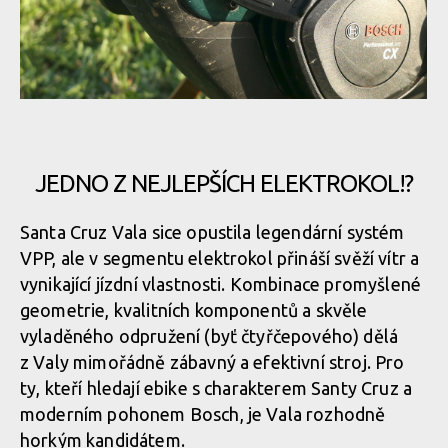
Jediné místo, které by šlo vylepšit
Jediné místo, které by šlo vylepšit
Gumová krytka nabíjecího konektoru působí levně a trochu
nepatřičně na kolo kalibru Valy
JEDNO Z NEJLEPŠÍCH ELEKTROKOL!?
Jediné místo, které by šlo vylepšit
Gumová krytka nabíjecího konektoru působí levně a trochu
Santa Cruz Vala sice opustila legendární systém
nepatřičně na kolo kalibru Valy
Jediné místo, které by šlo vylepšit
VPP, ale v segmentu elektrokol přináší svěží vítr a
vynikající jízdní vlastnosti. Kombinace promyšlené
geometrie, kvalitních komponentů a skvěle
Jediné místo, které by šlo vylepšit
Gumová krytka nabíjecího konektoru působí levně a trochu
vyladěného odpružení (byť čtyřčepového) dělá
nepatřičně na kolo kalibru Valy
z Valy mimořádně zábavný a efektivní stroj. Pro
ty, kteří hledají ebike s charakterem Santy Cruz a
Jediné místo, které by šlo vylepšit
moderním pohonem Bosch, je Vala rozhodně
Gumová krytka nabíjecího konektoru působí levně a trochu
horkým kandidátem.
nepatřičně na kolo kalibru Valy