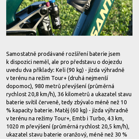
Bezdrátové ovládání přepínání režimů, pro čistý kokpit
Displej nehledej, Bosch System Controller dodá veškeré
potřebné informace, dojezd i rámcový stav baterie
Chválit motor Bosch Gen 5 s 85 Nm kroutícího momentu není
třeba blíže představovat, etalon přirozené podpory šlapání
dominuje trhu ebiků a není tomu náhodou
Bezdrátové ovládání přepínání režimů, pro čistý kokpit
Neforemný držák na láhev lze vyměnit za PowerMore rozšíření
baterie
Displej nehledej, Bosch System Controller dodá veškeré
Samostatně prodávané rozšíření baterie jsem
potřebné informace, dojezd i rámcový stav baterie
k dispozici neměl, ale pro představu o dojezdu
Bezdrátové ovládání přepínání režimů, pro čistý kokpit
uvedu dva příklady: Keli (90 kg) - jízda výhradně
Neforemný držák na láhev lze vyměnit za PowerMore rozšíření
v terénu na režim Tour+ (druhá nejmenší
baterie
Displej nehledej, Bosch System Controller dodá veškeré
dopomoc), 980 metrů převýšení (průměrná
Bezdrátové ovládání přepínání režimů, pro čistý kokpit
potřebné informace, dojezd i rámcový stav baterie
rychlost 20,8 km/h), 36 kilometrů a ukazatel stavu
baterie svítil červeně, tedy zbývalo méně než 10
Neforemný držák na láhev lze vyměnit za PowerMore rozšíření
Bezdrátové ovládání přepínání režimů, pro čistý kokpit
% kapacity baterie. Matěj (60 kg) - jízda výhradně
baterie
Displej nehledej, Bosch System Controller dodá veškeré
v terénu na režimy Tour+, Emtb i Turbo, 43 km,
potřebné informace, dojezd i rámcový stav baterie
1020 m převýšení (průměrná rychlost 20,5 km/h),
Bezdrátové ovládání přepínání režimů, pro čistý kokpit
ukazatel stavu baterie oranžový, méně než 30 %
Neforemný držák na láhev lze vyměnit za PowerMore rozšíření