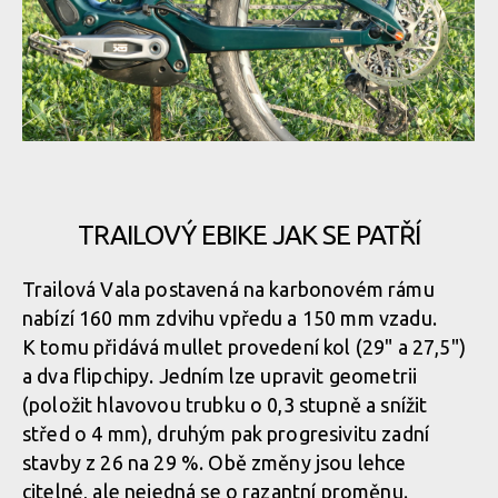
Ochrana zadní stavby nechybí
Nenápadný blatníček zabraňující zapadnutí nečistot k hlavnímu
čepu
Ochrana zadní stavby nechybí
VPP nahradilo čtyřčepové zavěšení, typický Horst Link s čepem
dělícím řetězovou vzpěru
Nenápadný blatníček zabraňující zapadnutí nečistot k hlavnímu
čepu
TRAILOVÝ EBIKE JAK SE PATŘÍ
Ochrana zadní stavby nechybí
VPP nahradilo čtyřčepové zavěšení, typický Horst Link s čepem
Trailová Vala postavená na karbonovém rámu
dělícím řetězovou vzpěru
Nenápadný blatníček zabraňující zapadnutí nečistot k hlavnímu
Ochrana zadní stavby nechybí
nabízí 160 mm zdvihu vpředu a 150 mm vzadu.
čepu
K tomu přidává mullet provedení kol (29" a 27,5")
a dva flipchipy. Jedním lze upravit geometrii
VPP nahradilo čtyřčepové zavěšení, typický Horst Link s čepem
(položit hlavovou trubku o 0,3 stupně a snížit
dělícím řetězovou vzpěru
Nenápadný blatníček zabraňující zapadnutí nečistot k hlavnímu
střed o 4 mm), druhým pak progresivitu zadní
čepu
stavby z 26 na 29 %. Obě změny jsou lehce
citelné, ale nejedná se o razantní proměnu.