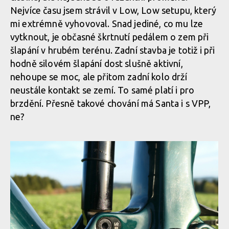
VPP nahradilo čtyřčepové zavěšení, typický Horst Link s čepem
Nejvíce času jsem strávil v Low, Low setupu, který
dělícím řetězovou vzpěru
Nenápadný blatníček zabraňující zapadnutí nečistot k hlavnímu
mi extrémně vyhovoval. Snad jediné, co mu lze
čepu
vytknout, je občasné škrtnutí pedálem o zem při
šlapání v hrubém terénu. Zadní stavba je totiž i při
VPP nahradilo čtyřčepové zavěšení, typický Horst Link s čepem
hodně silovém šlapání dost slušně aktivní,
dělícím řetězovou vzpěru
Nenápadný blatníček zabraňující zapadnutí nečistot k hlavnímu
nehoupe se moc, ale přitom zadní kolo drží
čepu
neustále kontakt se zemí. To samé platí i pro
brzdění. Přesně takové chování má Santa i s VPP,
VPP nahradilo čtyřčepové zavěšení, typický Horst Link s čepem
ne?
dělícím řetězovou vzpěru
Nenápadný blatníček zabraňující zapadnutí nečistot k hlavnímu
čepu
VPP nahradilo čtyřčepové zavěšení, typický Horst Link s čepem
dělícím řetězovou vzpěru
Nenápadný blatníček zabraňující zapadnutí nečistot k hlavnímu
čepu
VPP nahradilo čtyřčepové zavěšení, typický Horst Link s čepem
dělícím řetězovou vzpěru