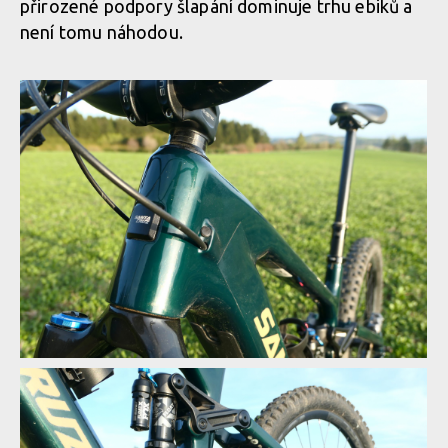
přirozené podpory šlapání dominuje trhu ebiků a
není tomu náhodou.
Santa Cruz Vala v akci
Santa Cruz Vala v akci
Santa Cruz Vala v akci
Santa Cruz Vala v akci
Santa Cruz Vala v akci
Vnitřní vedení nechybí
Santa Cruz Vala v akci
Vnitřní vedení nechybí