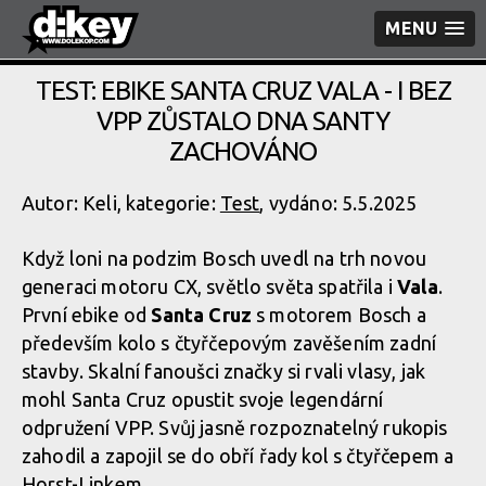
MENU
TEST: EBIKE SANTA CRUZ VALA - I BEZ
VPP ZŮSTALO DNA SANTY
ZACHOVÁNO
Autor: Keli, kategorie:
Test
, vydáno: 5.5.2025
Když loni na podzim Bosch uvedl na trh novou
generaci motoru CX, světlo světa spatřila i
Vala
.
První ebike od
Santa Cruz
s motorem Bosch a
především kolo s čtyřčepovým zavěšením zadní
stavby. Skalní fanoušci značky si rvali vlasy, jak
mohl Santa Cruz opustit svoje legendární
odpružení VPP. Svůj jasně rozpoznatelný rukopis
zahodil a zapojil se do obří řady kol s čtyřčepem a
Horst-Linkem.