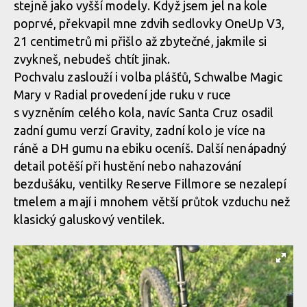
stejně jako vyšší modely. Když jsem jel na kole
Santa Cruz Vala v akci
poprvé, překvapil mne zdvih sedlovky OneUp V3,
Santa Cruz Vala v akci
21 centimetrů mi přišlo až zbytečné, jakmile si
zvykneš, nebudeš chtít jinak.
Santa Cruz Vala v akci
Pochvalu zaslouží i volba plášťů, Schwalbe Magic
Santa Cruz Vala v akci
Mary v Radial provedení jde ruku v ruce
s vyzněním celého kola, navíc Santa Cruz osadil
Santa Cruz Vala v akci
zadní gumu verzí Gravity, zadní kolo je více na
Santa Cruz Vala v akci
ráně a DH gumu na ebiku oceníš. Další nenápadný
detail potěší při hustění nebo nahazování
Santa Cruz Vala v akci
bezdušáku, ventilky Reserve Fillmore se nezalepí
tmelem a mají i mnohem větší průtok vzduchu než
Santa Cruz Vala v akci
klasický galuskový ventilek.
Santa Cruz Vala v akci