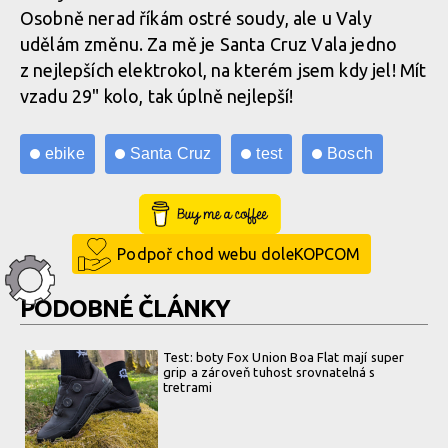
Osobně nerad říkám ostré soudy, ale u Valy
Jediné místo, které by šlo vylepšit
udělám změnu. Za mě je Santa Cruz Vala jedno
z nejlepších elektrokol, na kterém jsem kdy jel! Mít
Gumová krytka nabíjecího konektoru působí levně a trochu
Jediné místo, které by šlo vylepšit
vzadu 29" kolo, tak úplně nejlepší!
nepatřičně na kolo kalibru Valy
ebike
Santa Cruz
test
Bosch
Gumová krytka nabíjecího konektoru působí levně a trochu
nepatřičně na kolo kalibru Valy
Buy Me a Coffee
Podpoř chod webu doleKOPCOM
Gumová krytka nabíjecího konektoru působí levně a trochu
PODOBNÉ ČLÁNKY
nepatřičně na kolo kalibru Valy
Test: boty Fox Union Boa Flat mají super
grip a zároveň tuhost srovnatelná s
tretrami
Gumová krytka nabíjecího konektoru působí levně a trochu
nepatřičně na kolo kalibru Valy