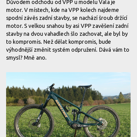
Důvodem odchodu od VPP u modelu Vala je
motor. V místech, kde na VPP kolech najdeme
Santa Cruz Vala C GX AXS
spodní závěs zadní stavby, se nachází šroub držící
motor. S velkou snahou by asi VPP zavěšení zadní
stavby na dvou vahadlech šlo zachovat, ale byl by
Santa Cruz Vala C GX AXS
to kompromis. Než dělat kompromis, bude
výhodnější změnit systém odpružení. Dává vám to
Santa Cruz Vala C GX AXS
smysl? Mně ano.
Santa Cruz Vala C GX AXS
Santa Cruz Vala C GX AXS
Santa Cruz Vala C GX AXS