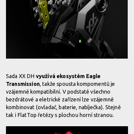
Novinka: Sram XX DH Transmission - Eagle pro sjezdaře
Novinka: Sram XX DH Transmission - Eagle pro sjezdaře
Novinka: Sram XX DH Transmission - Eagle pro sjezdaře
Sada XX DH
využívá ekosystém Eagle
Transmission
, takže spousta kompomentů je
Novinka: Sram XX DH Transmission - Eagle pro sjezdaře
vzájemně kompatibilní. V podstatě všechno
bezdrátové a eletrické zařízení lze vzájemně
kombinovat (ovladač, baterie, nabíječka). Stejně
Novinka: Sram XX DH Transmission - Eagle pro sjezdaře
tak i FlatTop řetězy s plochou horní stranou.
Novinka: Sram XX DH Transmission - Eagle pro sjezdaře