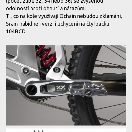
(počet zubů 32, 34 nebo 36) se zvýšenou
odolností proti ohnutí a nárazům.
Novinka: Sram XX DH Transmission - Eagle pro sjezdaře
Ti, co na kole využívají Ochain nebudou zklamáni,
Sram nabídne i verzi i uchycení na čtyřpacku
104BCD.
Novinka: Sram XX DH Transmission - Eagle pro sjezdaře