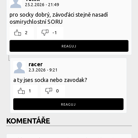
25.2.2026 - 21:49
pro socky dobrý, závoďáci stejně nasadí
osmirychlostní SORU
2
-1
REAGUJ
racer
2.3.2026 - 9:21
a ty jses socka nebo zavodak?
1
0
REAGUJ
KOMENTÁŘE