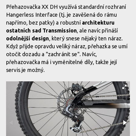
Přehazovačka XX DH využívá standardní rozhraní
Hangerless Interface (tj. je zavěšená do rámu
Novinka: Sram XX DH Transmission - Eagle pro sjezdaře
napřímo, bez patky) a robustní
architekturu
ostatních sad Transmission
, ale navíc přináší
odolnější design
, který snese nějaký ten náraz.
Novinka: Sram XX DH Transmission - Eagle pro sjezdaře
Když přijde opravdu veliký náraz, přehazka se umí
otočit dozadu a "zachránit se". Navíc,
Novinka: Sram XX DH Transmission - Eagle pro sjezdaře
přehazovačka má i vyměnitelné díly, takže její
servis je možný.
Novinka: Sram XX DH Transmission - Eagle pro sjezdaře